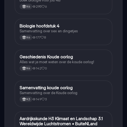
295
6
K4
Biologie hoofdstuk 4
Biologie
Samenvatting over sex en dingetjes
177
8
K4
Geschiedenis Koude oorlog
Geschiedenis
Alles wat je moet weten over de koude oorlog!
142
0
K4
Samenvatting koude oorlog
Geschiedenis
Samenvatting over de Koude oorlog
149
3
K3
Aardrijkskunde H3 Klimaat en Landschap 3.1
Aardrijkskunde
Wereldwijde Luchtstromen • BuiteNLand