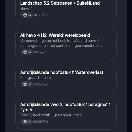
Landschap 3.2 Seizoenen • BuiteNLand
Havo 4
178
7
K4
Ak havo 4 H2: Wereld; wereldbeeld
Aardrijkskunde
Samenvatting van het boek BuiteNLand havo 4,
samengenomen met aantekeningen vanuit de les.
55
1
K4
Aardrijkskunde hoofdstuk 1: Wateroverlast
Aardrijkskunde
Paragraaf 1, 2 en 3
221
6
K4
Aardrijkskunde vwo 2, hoofdstuk 1 paragraaf 1
Aardrijkskunde
T/m 6
Vwo 2, hoofdstuk 1 , paragraaf 1 tot 6
239
1
K2