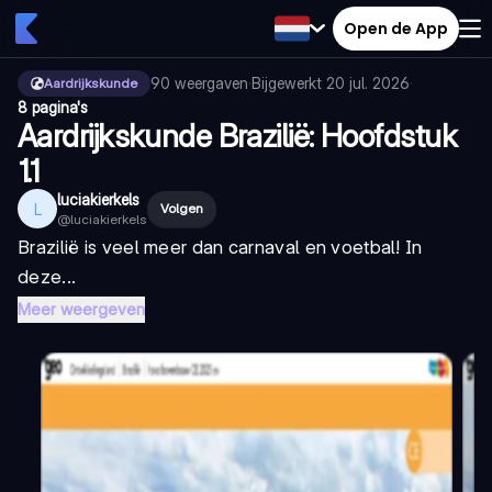
Open de App
90
weergaven
·
Bijgewerkt
20 jul. 2026
·
Aardrijkskunde
8 pagina's
Aardrijkskunde Brazilië: Hoofdstuk
1.1
luciakierkels
L
Volgen
@
luciakierkels
Brazilië is veel meer dan carnaval en voetbal! In
deze...
Meer weergeven