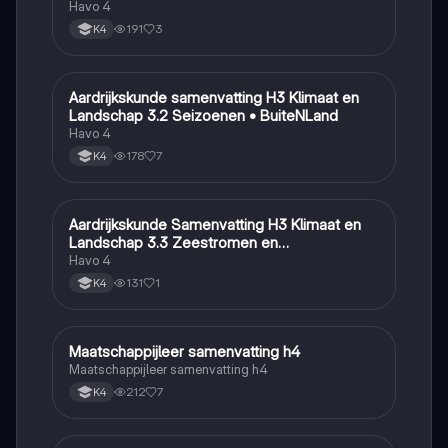
Havo 4
191
3
K4
Aardrijkskunde samenvatting H3 Klimaat en
Aardrijkskunde
Landschap 3.2 Seizoenen • BuiteNLand
Havo 4
178
7
K4
Aardrijkskunde Samenvatting H3 Klimaat en
Aardrijkskunde
Landschap 3.3 Zeestromen en
Klimaatgebieden • BuiteNLand
Havo 4
131
1
K4
Maatschappijleer samenvatting h4
Maatschappijleer
Maatschappijleer samenvatting h4
212
7
K4