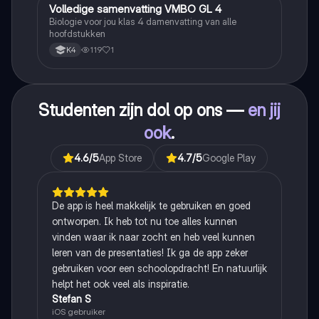
Volledige samenvatting VMBO GL 4
Biologie
Biologie voor jou klas 4 damenvatting van alle
hoofdstukken
119
1
K4
Studenten zijn dol op ons —
en jij
ook
.
4.6
/5
App Store
4.7
/5
Google Play
De app is heel makkelijk te gebruiken en goed
ontworpen. Ik heb tot nu toe alles kunnen
vinden waar ik naar zocht en heb veel kunnen
leren van de presentaties! Ik ga de app zeker
gebruiken voor een schoolopdracht! En natuurlijk
helpt het ook veel als inspiratie.
Stefan S
iOS gebruiker