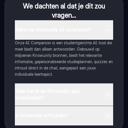
We dachten al dat je dit zou
vragen...
Wat is de Knowunity AI companion?
Onze AI Companion is een studentgerichte AI-tool die
meer biedt dan alleen antwoorden. Gebouwd op
miljoenen Knowunity bronnen, biedt het relevante
informatie, gepersonaliseerde studieplannen, quizzes en
inhoud direct in de chat, aangepast aan jouw
individuele leertraject.
Waar kan ik de Knowunity-app
downloaden?
Je kunt de app downloaden via Google Play Store en
Apple App Store.
Is Knowunity echt gratis?