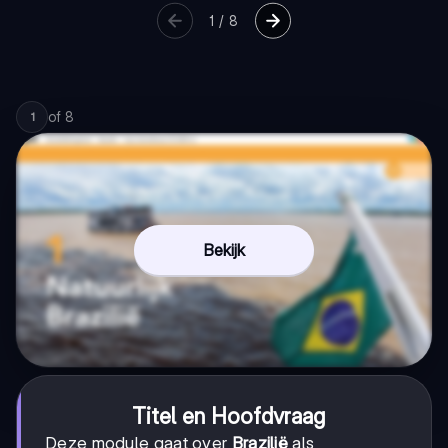
1
/
8
of
8
1
Bekijk
Titel en Hoofdvraag
Deze module gaat over
Brazilië
als