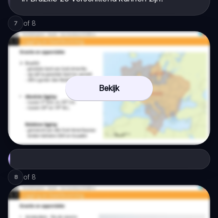
of
8
7
Bekijk
of
8
8