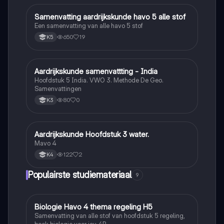
Samenvatting aardrijkskunde havo 5 alle stof
Aardrijkskunde
Een samenvatting van alle havo 5 stof
650
19
K5
Aardrijkskunde samenvattting - India
Aardrijkskunde
Hoofdstuk 5 India. VWO 3. Methode De Geo.
Samenvattingen
80
0
K3
Aardrijkskunde Hoofdstuk 3 water.
Aardrijkskunde
Mavo 4
122
2
K4
Populairste studiemateriaal
9
Biologie Havo 4 thema regeling H5
Biologie
Samenvatting van alle stof van hoofdstuk 5 regeling,
boek biologie voor jou 4B