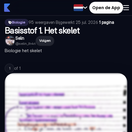
Open de App
95
weergaven
·
Bijgewerkt
25 jul. 2026
·
1 pagina
Biologie
Basisstof 1. Het skelet
Selin
Volgen
@
selin_lh4ri
Biologie het skelet
of
1
1