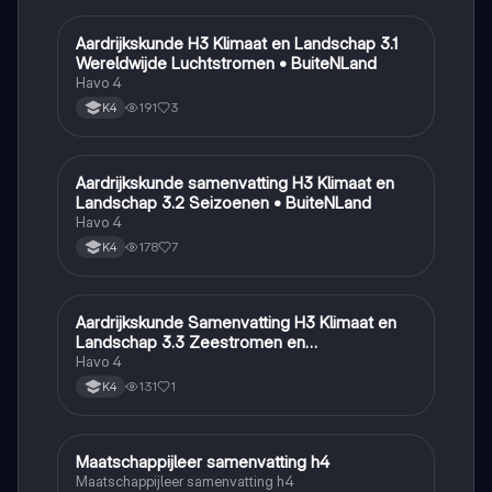
Aardrijkskunde H3 Klimaat en Landschap 3.1
Aardrijkskunde
Wereldwijde Luchtstromen • BuiteNLand
Havo 4
191
3
K4
Aardrijkskunde samenvatting H3 Klimaat en
Aardrijkskunde
Landschap 3.2 Seizoenen • BuiteNLand
Havo 4
178
7
K4
Aardrijkskunde Samenvatting H3 Klimaat en
Aardrijkskunde
Landschap 3.3 Zeestromen en
Klimaatgebieden • BuiteNLand
Havo 4
131
1
K4
Maatschappijleer samenvatting h4
Maatschappijleer
Maatschappijleer samenvatting h4