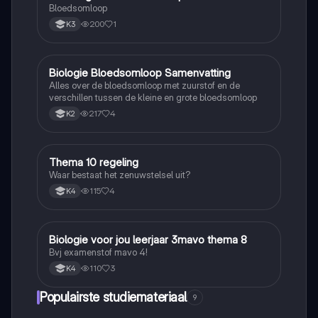
Bloedsomloop
200
1
K3
Biologie Bloedsomloop Samenvatting
Biologie
Alles over de bloedsomloop met zuurstof en de
verschillen tussen de kleine en grote bloedsomloop
217
4
K2
Thema 10 regeling
Biologie
Waar bestaat het zenuwstelsel uit?
115
4
K4
Biologie voor jou leerjaar 3mavo thema 8
Biologie
Bvj examenstof mavo 4!
110
3
K4
Populairste studiemateriaal
9