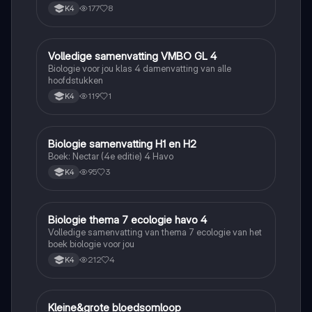
177
8
K4
Volledige samenvatting VMBO GL 4
Biologie
Biologie voor jou klas 4 damenvatting van alle
hoofdstukken
119
1
K4
Biologie samenvatting H1 en H2
Biologie
Boek: Nectar (4e editie) 4 Havo
95
3
K4
Biologie thema 7 ecologie havo 4
Biologie
Volledige samenvatting van thema 7 ecologie van het
boek biologie voor jou
212
4
K4
Kleine&grote bloedsomloop
Biologie