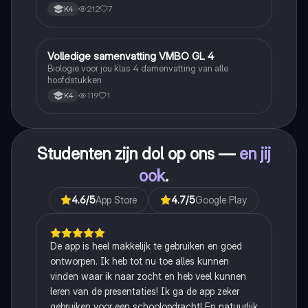
212
7
K4
Volledige samenvatting VMBO GL 4
Biologie
Biologie voor jou klas 4 damenvatting van alle
hoofdstukken
119
1
K4
Studenten zijn dol op ons —
en jij
ook
.
4.6
/5
App Store
4.7
/5
Google Play
De app is heel makkelijk te gebruiken en goed
ontworpen. Ik heb tot nu toe alles kunnen
vinden waar ik naar zocht en heb veel kunnen
leren van de presentaties! Ik ga de app zeker
gebruiken voor een schoolopdracht! En natuurlijk