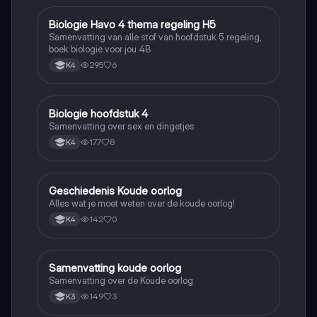
Biologie Havo 4 thema regeling H5
Biologie
Samenvatting van alle stof van hoofdstuk 5 regeling,
boek biologie voor jou 4B
295
6
K4
Biologie hoofdstuk 4
Biologie
Samenvatting over sex en dingetjes
177
8
K4
Geschiedenis Koude oorlog
Geschiedenis
Alles wat je moet weten over de koude oorlog!
142
0
K4
Samenvatting koude oorlog
Geschiedenis
Samenvatting over de Koude oorlog
149
3
K3