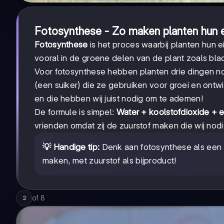
Fotosynthese - Zo maken planten hun 
Fotosynthese
is het proces waarbij planten hun 
vooral in de groene delen van de plant zoals bla
Voor fotosynthese hebben planten drie dingen n
(een suiker) die ze gebruiken voor groei en ont
en die hebben wij juist nodig om te ademen!
De formule is simpel:
Water + koolstofdioxide + 
vrienden omdat zij de zuurstof maken die wij nod
💡 Handige tip:
Denk aan fotosynthese als een r
maken, met zuurstof als bijproduct!
of
8
2