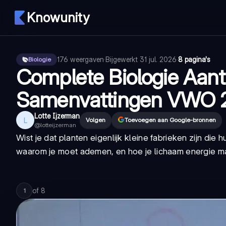
Knowunity
176
weergaven
·
Bijgewerkt
31 jul. 2026
·
8 pagina's
Biologie
Complete Biologie Aan
Samenvattingen VWO 
Lotte Ijzerman
L
Volgen
Toevoegen aan Google-bronnen
@
lotteijzerman
Wist je dat planten eigenlijk kleine fabrieken zijn di
waarom je moet ademen, en hoe je lichaam energie ma
of
8
1