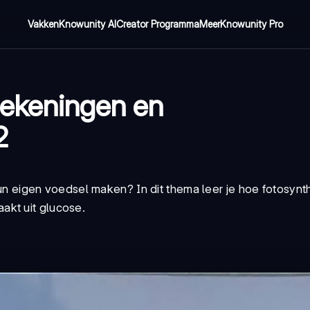
Vakken
Knowunity AI
Creator Programma
Meer
Knowunity Pro
tekeningen en
2
e hun eigen voedsel maken? In dit thema leer je hoe fotosyn
akt uit glucose.