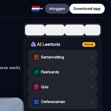
Inloggen
Download app
0
AI Leertools
NIEUW
Samenvatting
these werkt,
Flashcards
Quiz
Oefenexamen