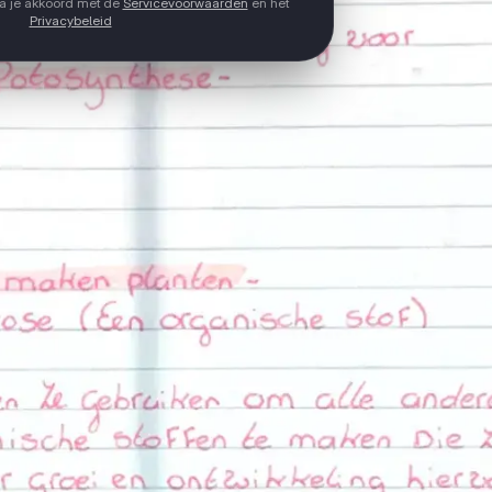
ga je akkoord met de
Servicevoorwaarden
en het
Privacybeleid