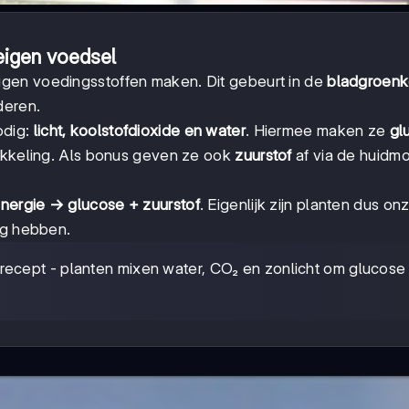
eigen voedsel
eigen voedingsstoffen maken. Dit gebeurt in de
bladgroenk
deren.
odig:
licht, koolstofdioxide en water
. Hiermee maken ze
gl
wikkeling. Als bonus geven ze ook
zuurstof
af via de huidmo
energie → glucose + zuurstof
. Eigenlijk zijn planten dus o
ig hebben.
ecept - planten mixen water, CO₂ en zonlicht om glucose