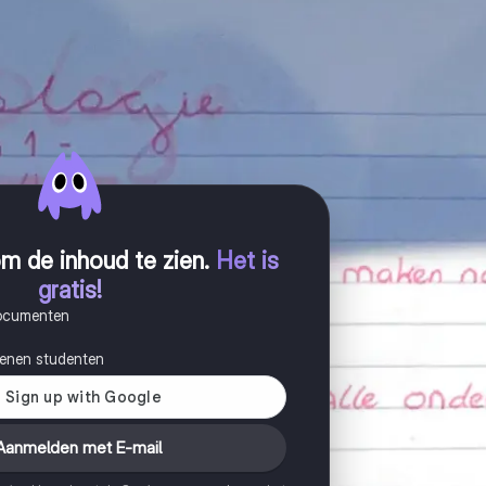
m de inhoud te zien
.
Het is
gratis!
documenten
joenen studenten
Aanmelden met E-mail