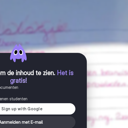
m de inhoud te zien
.
Het is
gratis!
documenten
joenen studenten
Aanmelden met E-mail