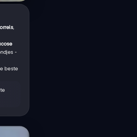
orrels
,
ucose
ndjes -
nze beste
 te