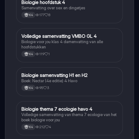
Biologie hoofdstuk 4
Biologie
Samenvatting over sex en dingetjes
177
8
K4
Volledige samenvatting VMBO GL 4
Biologie
Biologie voor jou klas 4 damenvatting van alle
hoofdstukken
119
1
K4
Biologie samenvatting H1 en H2
Biologie
Boek: Nectar (4e editie) 4 Havo
95
3
K4
Biologie thema 7 ecologie havo 4
Biologie
Volledige samenvatting van thema 7 ecologie van het
boek biologie voor jou
212
4
K4