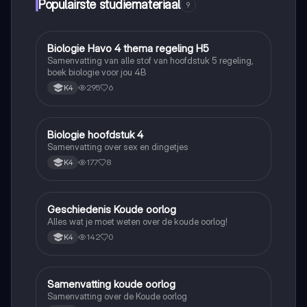
Populairste studiemateriaal
9
Biologie Havo 4 thema regeling H5
Biologie
Samenvatting van alle stof van hoofdstuk 5 regeling,
boek biologie voor jou 4B
295
6
K4
Biologie hoofdstuk 4
Biologie
Samenvatting over sex en dingetjes
177
8
K4
Geschiedenis Koude oorlog
Geschiedenis
Alles wat je moet weten over de koude oorlog!
142
0
K4
Samenvatting koude oorlog
Geschiedenis
Samenvatting over de Koude oorlog