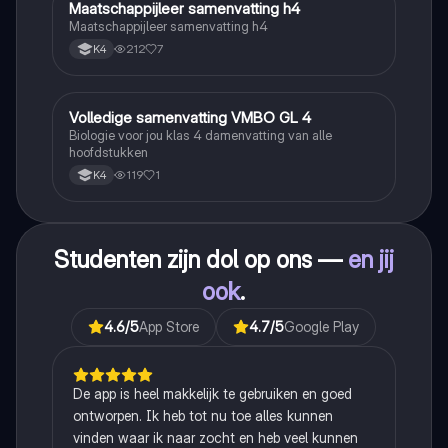
Maatschappijleer samenvatting h4
Maatschappijleer
Maatschappijleer samenvatting h4
212
7
K4
Volledige samenvatting VMBO GL 4
Biologie
Biologie voor jou klas 4 damenvatting van alle
hoofdstukken
119
1
K4
Studenten zijn dol op ons —
en jij
ook
.
4.6
/5
App Store
4.7
/5
Google Play
De app is heel makkelijk te gebruiken en goed
ontworpen. Ik heb tot nu toe alles kunnen
vinden waar ik naar zocht en heb veel kunnen