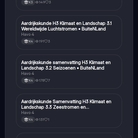
149
3
K3
Aardrijkskunde H3 Klimaat en Landschap 3.1
Aardrijkskunde
Wereldwijde Luchtstromen • BuiteNLand
Havo 4
191
3
K4
Aardrijkskunde samenvatting H3 Klimaat en
Aardrijkskunde
Landschap 3.2 Seizoenen • BuiteNLand
Havo 4
178
7
K4
Aardrijkskunde Samenvatting H3 Klimaat en
Aardrijkskunde
Landschap 3.3 Zeestromen en
Klimaatgebieden • BuiteNLand
Havo 4
131
1
K4