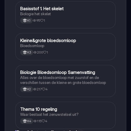
Basisstof 1. Het skelet
Biologie
Biologie het skelet
95
1
K1
Kleine&grote bloedsomloop
Biologie
Bloedsomloop
200
1
K3
Biologie Bloedsomloop Samenvatting
Biologie
Alles over de bloedsomloop met zuurstof en de
verschillen tussen de kleine en grote bloedsomloop
217
4
K2
Thema 10 regeling
Biologie
Waar bestaat het zenuwstelsel uit?
115
4
K4