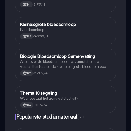
95
1
K1
Kleine&grote bloedsomloop
Biologie
Bloedsomloop
200
1
K3
Biologie Bloedsomloop Samenvatting
Biologie
Alles over de bloedsomloop met zuurstof en de
verschillen tussen de kleine en grote bloedsomloop
217
4
K2
Thema 10 regeling
Biologie
Waar bestaat het zenuwstelsel uit?
115
4
K4
Populairste studiemateriaal
9