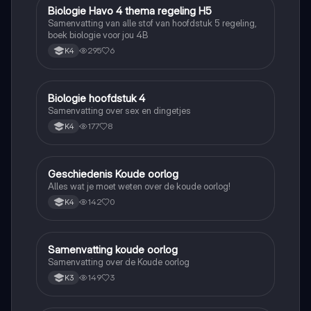
Biologie Havo 4 thema regeling H5
Biologie
Samenvatting van alle stof van hoofdstuk 5 regeling,
boek biologie voor jou 4B
295
6
K4
Biologie hoofdstuk 4
Biologie
Samenvatting over sex en dingetjes
177
8
K4
Geschiedenis Koude oorlog
Geschiedenis
Alles wat je moet weten over de koude oorlog!
142
0
K4
Samenvatting koude oorlog
Geschiedenis
Samenvatting over de Koude oorlog
149
3
K3