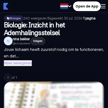
Open de App
240
weergaven
·
Bijgewerkt
30 jul. 2026
·
1 pagina
Biologie
Biologie: Inzicht in het
Ademhalingsstelsel
nina bakker
N
Volgen
@
ninabakker
Jouw lichaam heeft zuurstof nodig om te functioneren,
en dat...
Meer weergeven
of
1
1