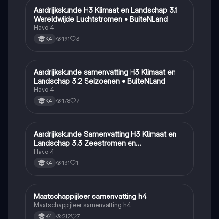
Aardrijkskunde H3 Klimaat en Landschap 3.1
Aardrijkskunde
Wereldwijde Luchtstromen • BuiteNLand
Havo 4
191
3
K4
Aardrijkskunde samenvatting H3 Klimaat en
Aardrijkskunde
Landschap 3.2 Seizoenen • BuiteNLand
Havo 4
178
7
K4
Aardrijkskunde Samenvatting H3 Klimaat en
Aardrijkskunde
Landschap 3.3 Zeestromen en
Klimaatgebieden • BuiteNLand
Havo 4
131
1
K4
Maatschappijleer samenvatting h4
Maatschappijleer
Maatschappijleer samenvatting h4
212
7
K4