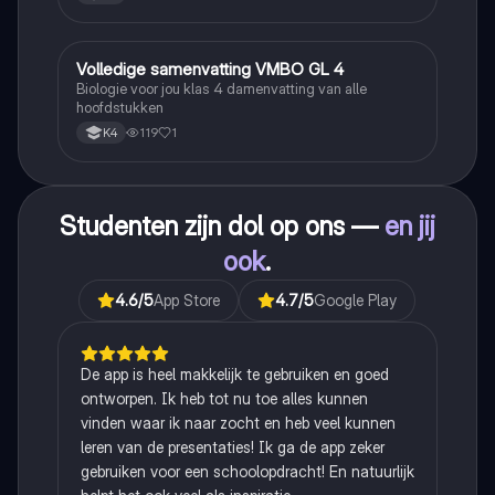
Volledige samenvatting VMBO GL 4
Biologie
Biologie voor jou klas 4 damenvatting van alle
hoofdstukken
119
1
K4
Studenten zijn dol op ons —
en jij
ook
.
4.6
/5
App Store
4.7
/5
Google Play
De app is heel makkelijk te gebruiken en goed
ontworpen. Ik heb tot nu toe alles kunnen
vinden waar ik naar zocht en heb veel kunnen
leren van de presentaties! Ik ga de app zeker
gebruiken voor een schoolopdracht! En natuurlijk