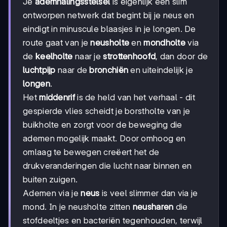
Je
ademhalingsstelsel
is eigenlijk een slim
ontworpen netwerk dat begint bij je neus en
eindigt in minuscule blaasjes in je longen. De
route gaat van je
neusholte
en
mondholte
via
de
keelholte
naar je
strottenhoofd
, dan door de
luchtpijp
naar de
bronchiën
en uiteindelijk je
longen
.
Het
middenrif
is de held van het verhaal - dit
gespierde vlies scheidt je borstholte van je
buikholte en zorgt voor de beweging die
ademen mogelijk maakt. Door omhoog en
omlaag te bewegen creëert het de
drukveranderingen die lucht naar binnen en
buiten zuigen.
Ademen via je
neus
is veel slimmer dan via je
mond. In je neusholte zitten
neusharen
die
stofdeeltjes en bacteriën tegenhouden, terwijl