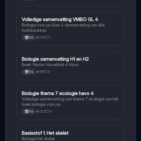
Volledige samenvatting VMBO GL 4
Biologie
Biologie voor jou klas 4 damenvatting van alle
hoofdstukken
119
1
K4
Biologie samenvatting H1 en H2
Biologie
Boek: Nectar (4e editie) 4 Havo
95
3
K4
Biologie thema 7 ecologie havo 4
Biologie
Volledige samenvatting van thema 7 ecologie van het
boek biologie voor jou
212
4
K4
Basisstof 1. Het skelet
Biologie
Biologie het skelet