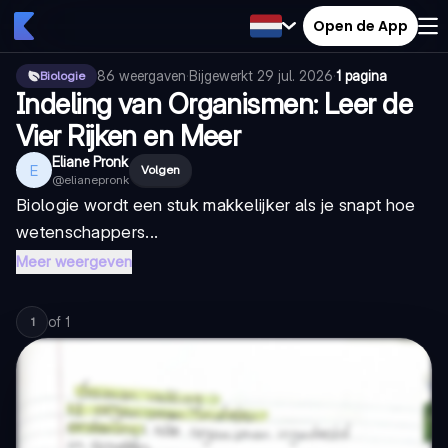
Open de App
86
weergaven
·
Bijgewerkt
29 jul. 2026
·
1 pagina
Biologie
Indeling van Organismen: Leer de
Vier Rijken en Meer
Eliane Pronk
E
Volgen
@
elianepronk
Biologie wordt een stuk makkelijker als je snapt hoe
wetenschappers...
Meer weergeven
of
1
1