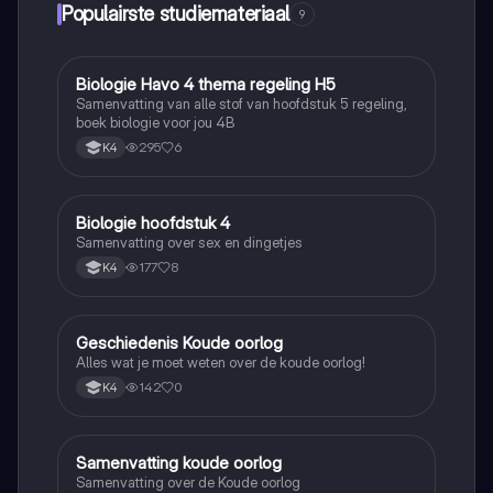
Populairste studiemateriaal
9
Biologie Havo 4 thema regeling H5
Biologie
Samenvatting van alle stof van hoofdstuk 5 regeling,
boek biologie voor jou 4B
295
6
K4
Biologie hoofdstuk 4
Biologie
Samenvatting over sex en dingetjes
177
8
K4
Geschiedenis Koude oorlog
Geschiedenis
Alles wat je moet weten over de koude oorlog!
142
0
K4
Samenvatting koude oorlog
Geschiedenis
Samenvatting over de Koude oorlog