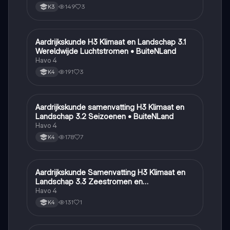
149
3
K3
Aardrijkskunde H3 Klimaat en Landschap 3.1
Aardrijkskunde
Wereldwijde Luchtstromen • BuiteNLand
Havo 4
191
3
K4
Aardrijkskunde samenvatting H3 Klimaat en
Aardrijkskunde
Landschap 3.2 Seizoenen • BuiteNLand
Havo 4
178
7
K4
Aardrijkskunde Samenvatting H3 Klimaat en
Aardrijkskunde
Landschap 3.3 Zeestromen en
Klimaatgebieden • BuiteNLand
Havo 4
131
1
K4