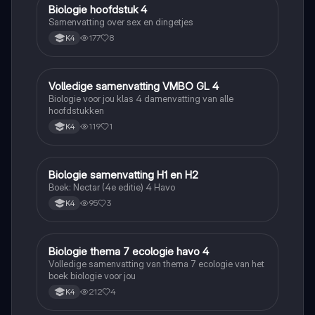
Biologie hoofdstuk 4
Biologie
Samenvatting over sex en dingetjes
177
8
K4
Volledige samenvatting VMBO GL 4
Biologie
Biologie voor jou klas 4 damenvatting van alle
hoofdstukken
119
1
K4
Biologie samenvatting H1 en H2
Biologie
Boek: Nectar (4e editie) 4 Havo
95
3
K4
Biologie thema 7 ecologie havo 4
Biologie
Volledige samenvatting van thema 7 ecologie van het
boek biologie voor jou
212
4
K4