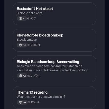
Basisstof 1. Het skelet
Biologie
Biologie het skelet
95
1
K1
Kleine&grote bloedsomloop
Biologie
Bloedsomloop
200
1
K3
Biologie Bloedsomloop Samenvatting
Biologie
Alles over de bloedsomloop met zuurstof en de
verschillen tussen de kleine en grote bloedsomloop
217
4
K2
Thema 10 regeling
Biologie
Waar bestaat het zenuwstelsel uit?
115
4
K4