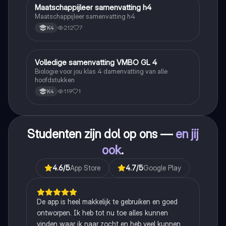
Maatschappijleer samenvatting h4
Maatschappijleer
Maatschappijleer samenvatting h4
212
7
K4
Volledige samenvatting VMBO GL 4
Biologie
Biologie voor jou klas 4 damenvatting van alle
hoofdstukken
119
1
K4
Studenten zijn dol op ons —
en jij
ook
.
4.6
/5
App Store
4.7
/5
Google Play
De app is heel makkelijk te gebruiken en goed
ontworpen. Ik heb tot nu toe alles kunnen
vinden waar ik naar zocht en heb veel kunnen