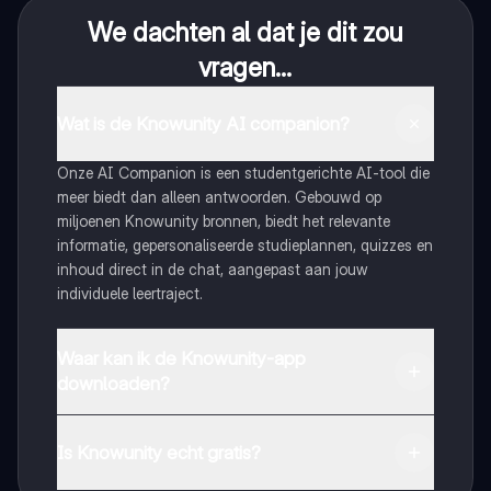
We dachten al dat je dit zou
vragen...
Wat is de Knowunity AI companion?
Onze AI Companion is een studentgerichte AI-tool die
meer biedt dan alleen antwoorden. Gebouwd op
miljoenen Knowunity bronnen, biedt het relevante
informatie, gepersonaliseerde studieplannen, quizzes en
inhoud direct in de chat, aangepast aan jouw
individuele leertraject.
Waar kan ik de Knowunity-app
downloaden?
Je kunt de app downloaden via Google Play Store en
Apple App Store.
Is Knowunity echt gratis?