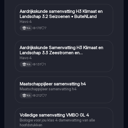
Aardrijkskunde samenvatting H3 Klimaat en
Aardrijkskunde
Landschap 3.2 Seizoenen • BuiteNLand
Havo 4
178
7
K4
Aardrijkskunde Samenvatting H3 Klimaat en
Aardrijkskunde
Landschap 3.3 Zeestromen en
Klimaatgebieden • BuiteNLand
Havo 4
131
1
K4
Maatschappijleer samenvatting h4
Maatschappijleer
Maatschappijleer samenvatting h4
212
7
K4
Volledige samenvatting VMBO GL 4
Biologie
Biologie voor jou klas 4 damenvatting van alle
hoofdstukken