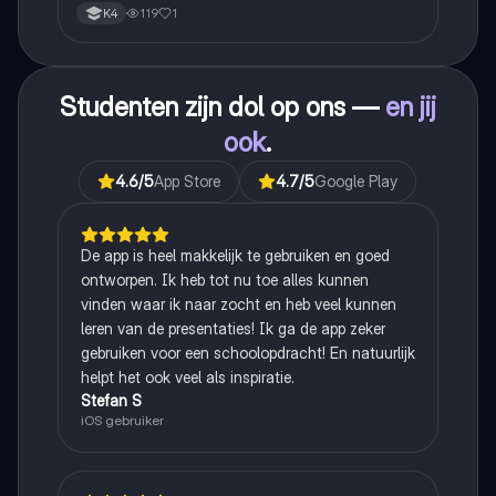
119
1
K4
Studenten zijn dol op ons —
en jij
ook
.
4.6
/5
App Store
4.7
/5
Google Play
De app is heel makkelijk te gebruiken en goed
ontworpen. Ik heb tot nu toe alles kunnen
vinden waar ik naar zocht en heb veel kunnen
leren van de presentaties! Ik ga de app zeker
gebruiken voor een schoolopdracht! En natuurlijk
helpt het ook veel als inspiratie.
Stefan S
iOS gebruiker