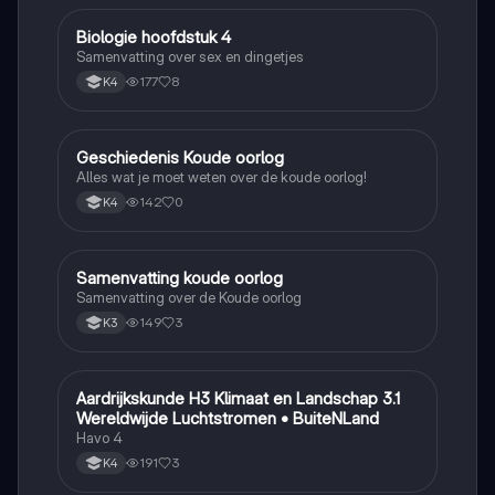
Biologie hoofdstuk 4
Biologie
Samenvatting over sex en dingetjes
177
8
K4
Geschiedenis Koude oorlog
Geschiedenis
Alles wat je moet weten over de koude oorlog!
142
0
K4
Samenvatting koude oorlog
Geschiedenis
Samenvatting over de Koude oorlog
149
3
K3
Aardrijkskunde H3 Klimaat en Landschap 3.1
Aardrijkskunde
Wereldwijde Luchtstromen • BuiteNLand
Havo 4
191
3
K4