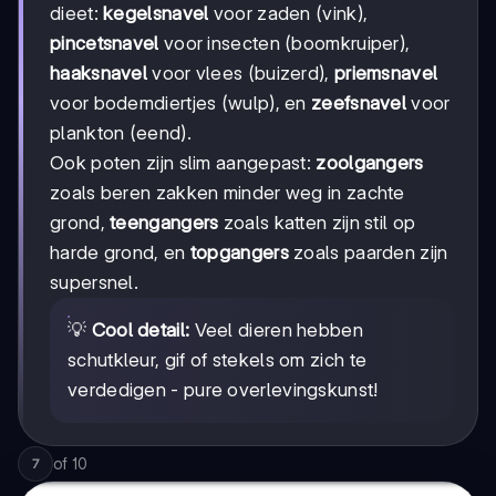
dieet:
kegelsnavel
voor zaden (vink),
pincetsnavel
voor insecten (boomkruiper),
haaksnavel
voor vlees (buizerd),
priemsnavel
voor bodemdiertjes (wulp), en
zeefsnavel
voor
plankton (eend).
Ook poten zijn slim aangepast:
zoolgangers
zoals beren zakken minder weg in zachte
grond,
teengangers
zoals katten zijn stil op
harde grond, en
topgangers
zoals paarden zijn
supersnel.
💡
Cool detail:
Veel dieren hebben
schutkleur, gif of stekels om zich te
verdedigen - pure overlevingskunst!
of
10
7