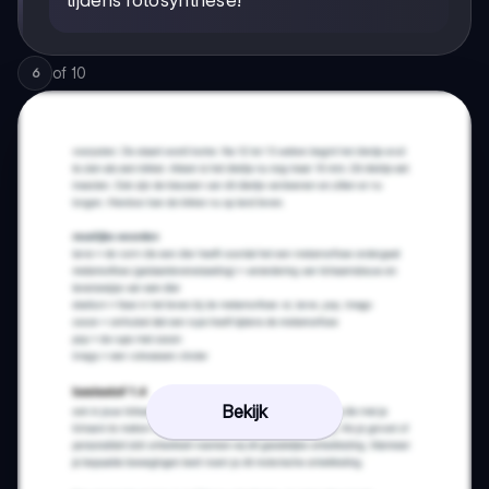
tijdens fotosynthese!
of
10
6
Bekijk