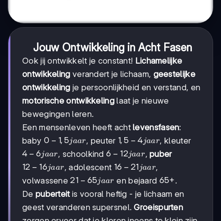
Jouw Ontwikkeling in Acht Fasen
Ook jij ontwikkelt je constant!
Lichamelijke
ontwikkeling
verandert je lichaam,
geestelijke
ontwikkeling
je persoonlijkheid en verstand, en
motorische ontwikkeling
laat je nieuwe
bewegingen leren.
Een mensenleven heeft acht
levensfasen
:
0-
0
−
1
,
5
1,5-
1
,
5
−
4
baby
, peuter
, kleuter
jaa
r
jaa
r
1,5
4
4-
4
−
6
6-
6
−
12
, schoolkind
,
puber
jaa
r
jaa
r
jaar
jaar
6
12
12-
12
−
16
16-
16
−
21
, adolescent
,
jaa
r
jaa
r
jaar
jaar
16
21
21-
21
−
65
65+
65
+
volwassene
en bejaard
.
jaa
r
jaar
jaar
65
De
puberteit
is vooral heftig - je lichaam en
jaar
geest veranderen supersnel.
Groeispurten
zorgen ervoor dat je kleren ineens te klein zijn,