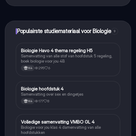
Dat klopt! Geniet van gratis toegang tot leerinhoud,
maak contact met medestudenten en krijg directe hulp.
Alles binnen handbereik!
Populairste studiemateriaal voor Biologie
9
Biologie Havo 4 thema regeling H5
Biologie
Samenvatting van alle stof van hoofdstuk 5 regeling,
boek biologie voor jou 4B
295
6
K4
Biologie hoofdstuk 4
Biologie
Samenvatting over sex en dingetjes
177
8
K4
Volledige samenvatting VMBO GL 4
Biologie
Biologie voor jou klas 4 damenvatting van alle
hoofdstukken