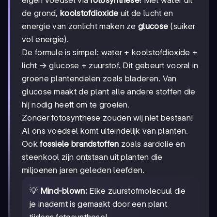
eigen voedsel via
fotosynthese
! Met water uit
de grond,
koolstofdioxide
uit de lucht en
energie van zonlicht maken ze
glucose
(suiker
vol energie).
De formule is simpel: water + koolstofdioxide +
licht → glucose + zuurstof. Dit gebeurt vooral in
groene plantendelen zoals bladeren. Van
glucose maakt de plant alle andere stoffen die
hij nodig heeft om te groeien.
Zonder fotosynthese zouden wij niet bestaan!
Al ons voedsel komt uiteindelijk van planten.
Ook
fossiele brandstoffen
zoals aardolie en
steenkool zijn ontstaan uit planten die
miljoenen jaren geleden leefden.
💡
Mind-blown:
Elke zuurstofmolecuul die
je inademt is gemaakt door een plant