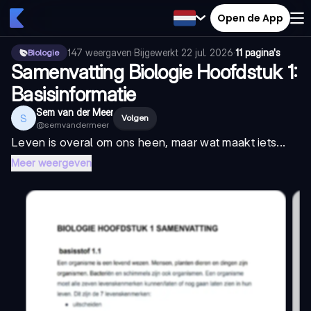
Open de App
147
weergaven
·
Bijgewerkt
22 jul. 2026
·
11 pagina's
Biologie
Samenvatting Biologie Hoofdstuk 1:
Basisinformatie
Sem van der Meer
S
Volgen
@
semvandermeer
Leven is overal om ons heen, maar wat maakt iets...
Meer weergeven