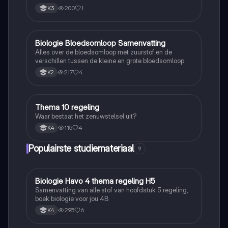
200
1
K3
Biologie Bloedsomloop Samenvatting
Biologie
Alles over de bloedsomloop met zuurstof en de
verschillen tussen de kleine en grote bloedsomloop
217
4
K2
Thema 10 regeling
Biologie
Waar bestaat het zenuwstelsel uit?
115
4
K4
Populairste studiemateriaal
9
Biologie Havo 4 thema regeling H5
Biologie
Samenvatting van alle stof van hoofdstuk 5 regeling,
boek biologie voor jou 4B
295
6
K4