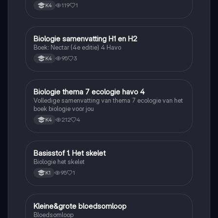
119
1
K4
Biologie samenvatting H1 en H2
Biologie
Boek: Nectar (4e editie) 4 Havo
95
3
K4
Biologie thema 7 ecologie havo 4
Biologie
Volledige samenvatting van thema 7 ecologie van het
boek biologie voor jou
212
4
K4
Basisstof 1. Het skelet
Biologie
Biologie het skelet
95
1
K1
Kleine&grote bloedsomloop
Biologie
Bloedsomloop