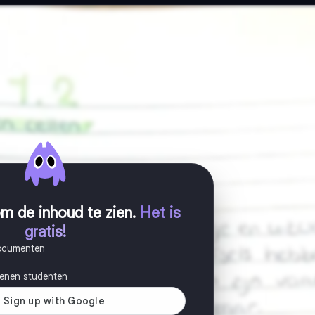
m de inhoud te zien
.
Het is
gratis!
documenten
joenen studenten