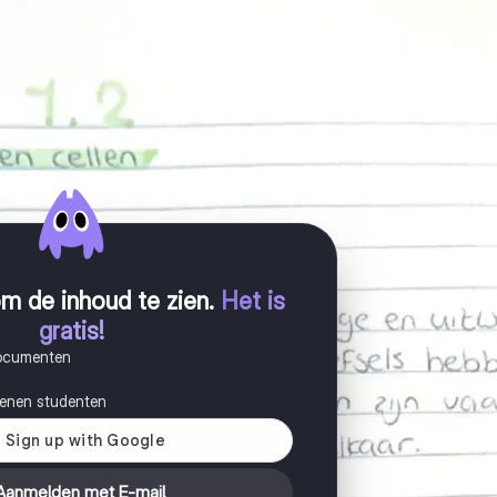
m de inhoud te zien
.
Het is
gratis!
documenten
joenen studenten
Aanmelden met E-mail