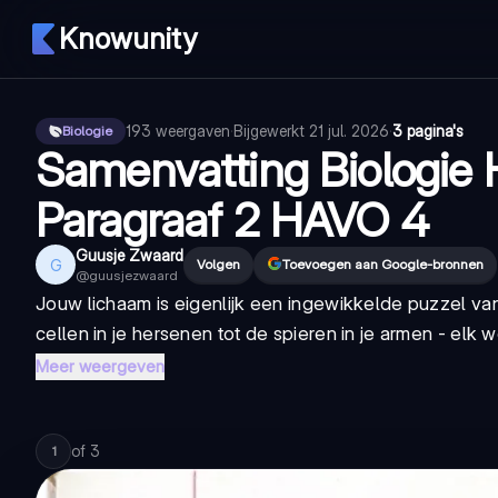
Knowunity
193
weergaven
·
Bijgewerkt
21 jul. 2026
·
3 pagina's
Biologie
Samenvatting Biologie 
Paragraaf 2 HAVO 4
Guusje Zwaard
G
Volgen
Toevoegen aan Google-bronnen
@
guusjezwaard
Jouw lichaam is eigenlijk een ingewikkelde puzzel va
cellen in je hersenen tot de spieren in je armen - elk w
Meer weergeven
of
3
1