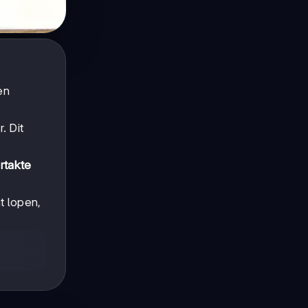
en
. Dit
rtakte
t lopen,