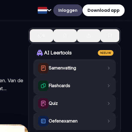
Inloggen
Download app
6
AI Leertools
NIEUW
Samenvatting
ben. Van de
Flashcards
t...
Quiz
Oefenexamen