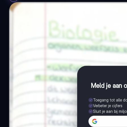
Meld je aan o
Toegang tot alle 
Verbeter je cijfers
Sluit je aan bij mil