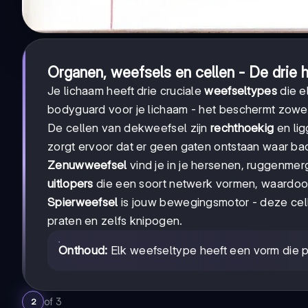
Organen, weefsels en cellen - De drie
Je lichaam heeft drie cruciale
weefseltypes
die e
bodyguard voor je lichaam - het beschermt zowel
De cellen van dekweefsel zijn
rechthoekig
en lig
zorgt ervoor dat er geen gaten ontstaan waar ba
Zenuwweefsel
vind je in je hersenen, ruggenme
uitlopers
die een soort netwerk vormen, waardoor
Spierweefsel
is jouw bewegingsmotor - deze ce
praten en zelfs knipogen.
Onthoud:
Elk weefseltype heeft een vorm die per
of
3
2