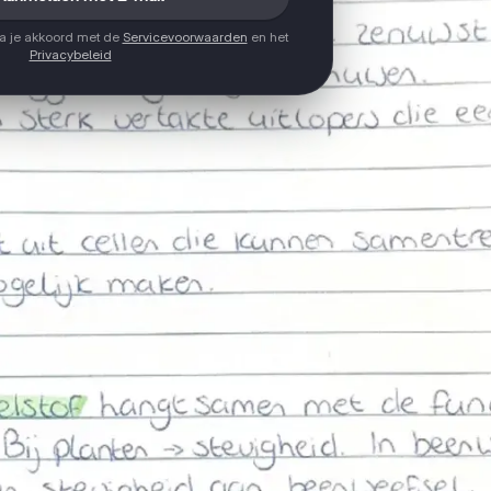
ga je akkoord met de
Servicevoorwaarden
en het
Privacybeleid