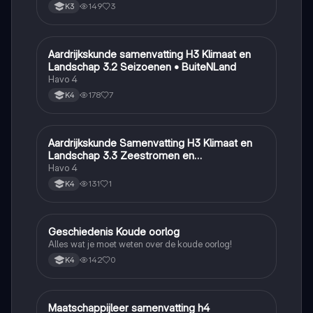
149
3
K3
Aardrijkskunde samenvatting H3 Klimaat en
Aardrijkskunde
Landschap 3.2 Seizoenen • BuiteNLand
Havo 4
178
7
K4
Aardrijkskunde Samenvatting H3 Klimaat en
Aardrijkskunde
Landschap 3.3 Zeestromen en
Klimaatgebieden • BuiteNLand
Havo 4
131
1
K4
Geschiedenis Koude oorlog
Geschiedenis
Alles wat je moet weten over de koude oorlog!
142
0
K4
Maatschappijleer samenvatting h4
Maatschappijleer