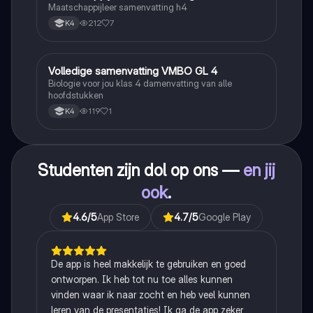
Maatschappijleer samenvatting h4
212
7
K4
Volledige samenvatting VMBO GL 4
Biologie
Biologie voor jou klas 4 damenvatting van alle
hoofdstukken
119
1
K4
Studenten zijn dol op ons —
en jij
ook
.
4.6
/5
App Store
4.7
/5
Google Play
De app is heel makkelijk te gebruiken en goed
ontworpen. Ik heb tot nu toe alles kunnen
vinden waar ik naar zocht en heb veel kunnen
leren van de presentaties! Ik ga de app zeker