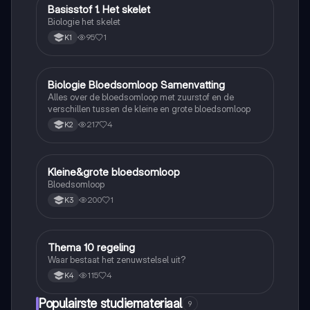
Basisstof 1. Het skelet
Biologie
Biologie het skelet
95
1
K1
Biologie Bloedsomloop Samenvatting
Biologie
Alles over de bloedsomloop met zuurstof en de
verschillen tussen de kleine en grote bloedsomloop
217
4
K2
Kleine&grote bloedsomloop
Biologie
Bloedsomloop
200
1
K3
Thema 10 regeling
Biologie
Waar bestaat het zenuwstelsel uit?
115
4
K4
Populairste studiemateriaal
9