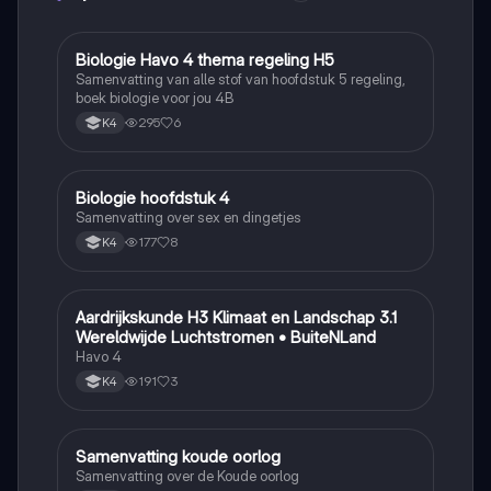
Biologie Havo 4 thema regeling H5
Biologie
Samenvatting van alle stof van hoofdstuk 5 regeling,
boek biologie voor jou 4B
295
6
K4
Biologie hoofdstuk 4
Biologie
Samenvatting over sex en dingetjes
177
8
K4
Aardrijkskunde H3 Klimaat en Landschap 3.1
Aardrijkskunde
Wereldwijde Luchtstromen • BuiteNLand
Havo 4
191
3
K4
Samenvatting koude oorlog
Geschiedenis
Samenvatting over de Koude oorlog