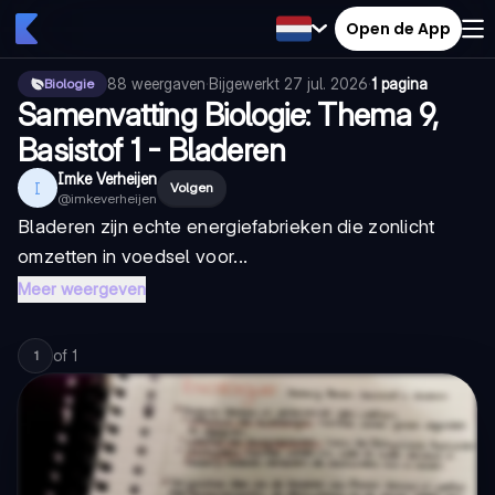
Open de App
88
weergaven
·
Bijgewerkt
27 jul. 2026
·
1 pagina
Biologie
Samenvatting Biologie: Thema 9,
Basistof 1 - Bladeren
Imke Verheijen
I
Volgen
@
imkeverheijen
Bladeren zijn echte energiefabrieken die zonlicht
omzetten in voedsel voor...
Meer weergeven
of
1
1