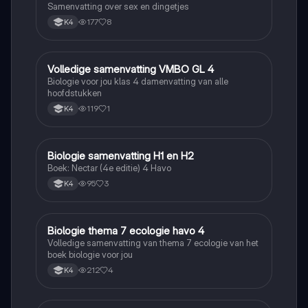
Samenvatting over sex en dingetjes
177
8
K4
Volledige samenvatting VMBO GL 4
Biologie
Biologie voor jou klas 4 damenvatting van alle
hoofdstukken
119
1
K4
Biologie samenvatting H1 en H2
Biologie
Boek: Nectar (4e editie) 4 Havo
95
3
K4
Biologie thema 7 ecologie havo 4
Biologie
Volledige samenvatting van thema 7 ecologie van het
boek biologie voor jou
212
4
K4