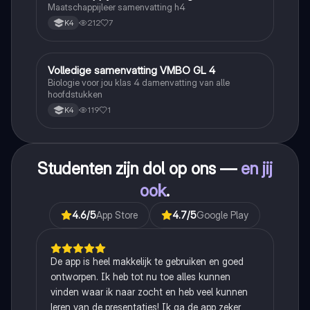
Maatschappijleer samenvatting h4
212
7
K4
Volledige samenvatting VMBO GL 4
Biologie
Biologie voor jou klas 4 damenvatting van alle
hoofdstukken
119
1
K4
Studenten zijn dol op ons —
en jij
ook
.
4.6
/5
App Store
4.7
/5
Google Play
De app is heel makkelijk te gebruiken en goed
ontworpen. Ik heb tot nu toe alles kunnen
vinden waar ik naar zocht en heb veel kunnen
leren van de presentaties! Ik ga de app zeker