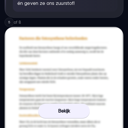
én geven ze ons zuurstof!
of
8
5
Bekijk