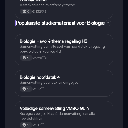
Aantekeningen over fotosynthese
132
2
K1
Populairste studiemateriaal voor Biologie
9
Biologie Havo 4 thema regeling H5
Biologie
Samenvatting van alle stof van hoofdstuk 5 regeling,
boek biologie voor jou 4B
295
6
K4
Biologie hoofdstuk 4
Biologie
Samenvatting over sex en dingetjes
177
8
K4
Volledige samenvatting VMBO GL 4
Biologie
Biologie voor jou klas 4 damenvatting van alle
hoofdstukken
119
1
K4