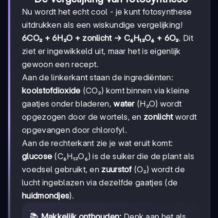
Nu wordt het echt cool - je kunt fotosynthese
uitdrukken als een wiskundige vergelijking!
6CO₂ + 6H₂O + zonlicht → C₆H₁₂O₆ + 6O₂
. Dit
ziet er ingewikkeld uit, maar het is eigenlijk
gewoon een recept.
Aan de linkerkant staan de ingrediënten:
koolstofdioxide
(CO₂) komt binnen via kleine
gaatjes onder bladeren,
water
(H₂O) wordt
opgezogen door de wortels, en
zonlicht
wordt
opgevangen door chlorofyl.
Aan de rechterkant zie je wat eruit komt:
glucose
(C₆H₁₂O₆) is de suiker die de plant als
voedsel gebruikt, en
zuurstof
(O₂) wordt de
lucht ingeblazen via dezelfde gaatjes (de
huidmondjes
).
📚
Makkelijk onthouden:
Denk aan het als