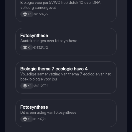
Biologie voor jou 5VWO hoofdstuk 10 over DNA
volledig samengevat
160
2
K5
Fotosynthese
Biologie
Aantekeningen over fotosynthese
132
2
K1
Biologie thema 7 ecologie havo 4
Biologie
Volledige samenvatting van thema 7 ecologie van het
boek biologie voor jou
212
4
K4
Fotosynthese
Biologie
Dit is een uitleg van fotosynthese
90
1
K1