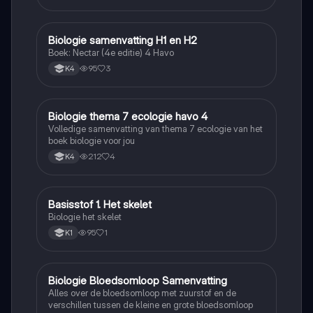
Biologie samenvatting H1 en H2
Biologie
Boek: Nectar (4e editie) 4 Havo
95
3
K4
Biologie thema 7 ecologie havo 4
Biologie
Volledige samenvatting van thema 7 ecologie van het
boek biologie voor jou
212
4
K4
Basisstof 1. Het skelet
Biologie
Biologie het skelet
95
1
K1
Biologie Bloedsomloop Samenvatting
Biologie
Alles over de bloedsomloop met zuurstof en de
verschillen tussen de kleine en grote bloedsomloop