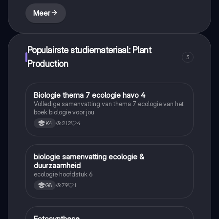
Meer
Populairste studiemateriaal: Plant
3
Production
Biologie thema 7 ecologie havo 4
Biologie
Volledige samenvatting van thema 7 ecologie van het
boek biologie voor jou
212
4
K4
biologie samenvatting ecologie &
Biologie
duurzaamheid
ecologie hoofdstuk 6
79
1
G8
Fotosynthese
Biologie