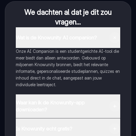
We dachten al dat je dit zou
vragen...
Wat is de Knowunity AI companion?
Onze AI Companion is een studentgerichte AI-tool die
meer biedt dan alleen antwoorden. Gebouwd op
miljoenen Knowunity bronnen, biedt het relevante
informatie, gepersonaliseerde studieplannen, quizzes en
inhoud direct in de chat, aangepast aan jouw
individuele leertraject.
Waar kan ik de Knowunity-app
downloaden?
Je kunt de app downloaden via Google Play Store en
Apple App Store.
Is Knowunity echt gratis?