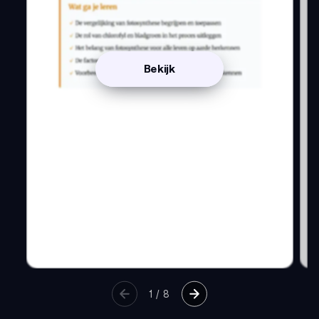
Bekijk
1
/
8