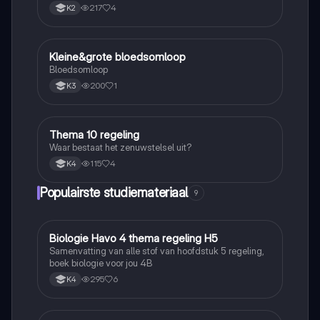
217
4
K2
Kleine&grote bloedsomloop
Biologie
Bloedsomloop
200
1
K3
Thema 10 regeling
Biologie
Waar bestaat het zenuwstelsel uit?
115
4
K4
Populairste studiemateriaal
9
Biologie Havo 4 thema regeling H5
Biologie
Samenvatting van alle stof van hoofdstuk 5 regeling,
boek biologie voor jou 4B
295
6
K4