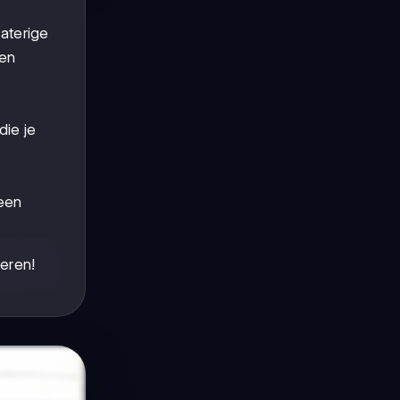
aterige
 en
die je
 een
deren!