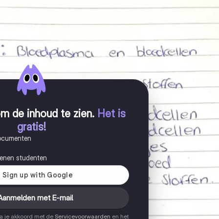
m de inhoud te zien
.
Het is
gratis!
documenten
joenen studenten
Aanmelden met E-mail
ga je akkoord met de
Servicevoorwaarden
en het