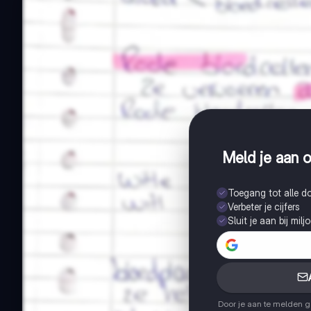
Meld je aan o
Toegang tot alle 
Verbeter je cijfers
Sluit je aan bij mil
Door je aan te melden 