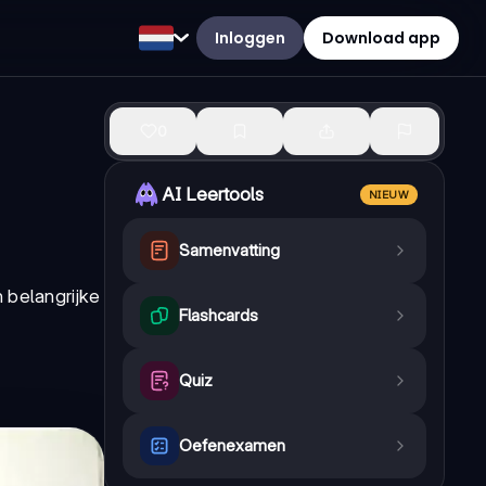
Inloggen
Download app
0
AI Leertools
NIEUW
Samenvatting
 belangrijke
Flashcards
Quiz
Oefenexamen