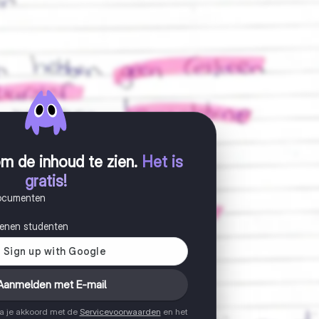
m de inhoud te zien
.
Het is
gratis!
documenten
joenen studenten
Aanmelden met E-mail
ga je akkoord met de
Servicevoorwaarden
en het