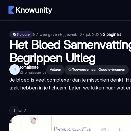
Knowunity
87
weergaven
·
Bijgewerkt
27 jul. 2026
·
2 pagina's
Biologie
Het Bloed Samenvatting
Begrippen Uitleg
romaissae
R
Volgen
Toevoegen aan Google-bronnen
@
romaissae_bz
Je bloed is veel complexer dan je misschien denkt! He
taak hebben in je lichaam. Laten we kijken naar wat er
of
2
1