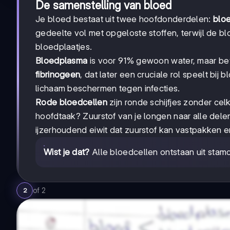
De samenstelling van bloed
Je bloed bestaat uit twee hoofdonderdelen:
blo
gedeelte vol met opgeloste stoffen, terwijl de b
bloedplaatjes.
Bloedplasma
is voor 91% gewoon water, maar bev
fibrinogeen
, dat later een cruciale rol speelt bij 
lichaam beschermen tegen infecties.
Rode bloedcellen
zijn ronde schijfjes zonder cel
hoofdtaak? Zuurstof van je longen naar alle dele
ijzerhoudend eiwit dat zuurstof kan vastpakken e
Wist je dat?
Alle bloedcellen ontstaan uit stamc
of
2
2