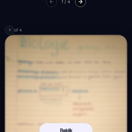
1
/
4
of
4
1
Bekijk