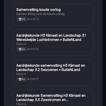
Samenvatting koude oorlog
Geschiedenis
Samenvatting over de Koude oorlog
149
3
K3
Aardrijkskunde H3 Klimaat en Landschap 3.1
Aardrijkskunde
Wereldwijde Luchtstromen • BuiteNLand
Havo 4
191
3
K4
Aardrijkskunde samenvatting H3 Klimaat en
Aardrijkskunde
Landschap 3.2 Seizoenen • BuiteNLand
Havo 4
178
7
K4
Aardrijkskunde Samenvatting H3 Klimaat en
Aardrijkskunde
Landschap 3.3 Zeestromen en
Klimaatgebieden • BuiteNLand
Havo 4