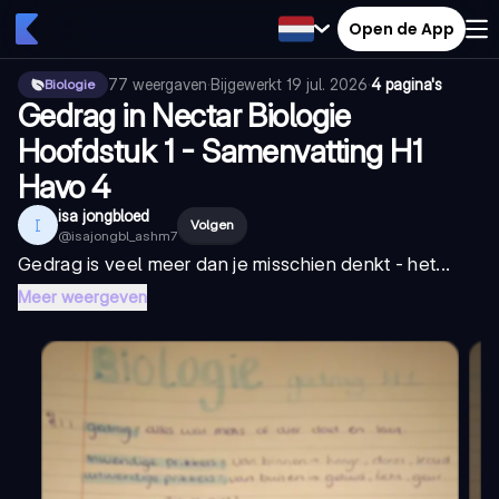
Open de App
77
weergaven
·
Bijgewerkt
19 jul. 2026
·
4 pagina's
Biologie
Gedrag in Nectar Biologie
Hoofdstuk 1 - Samenvatting H1
Havo 4
isa jongbloed
I
Volgen
@
isajongbl_ashm7
Gedrag is veel meer dan je misschien denkt - het...
Meer weergeven