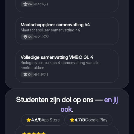
131
1
K4
Maatschappijleer samenvatting h4
Maatschappijleer
Maatschappijleer samenvatting h4
212
7
K4
Volledige samenvatting VMBO GL 4
Biologie
Biologie voor jou klas 4 damenvatting van alle
hoofdstukken
119
1
K4
Studenten zijn dol op ons —
en jij
ook
.
4.6
/5
App Store
4.7
/5
Google Play