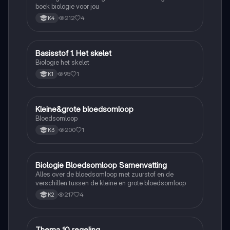
boek biologie voor jou
212
4
K4
Basisstof 1. Het skelet
Biologie
Biologie het skelet
95
1
K1
Kleine&grote bloedsomloop
Biologie
Bloedsomloop
200
1
K3
Biologie Bloedsomloop Samenvatting
Biologie
Alles over de bloedsomloop met zuurstof en de
verschillen tussen de kleine en grote bloedsomloop
217
4
K2
Thema 10 regeling
Biologie