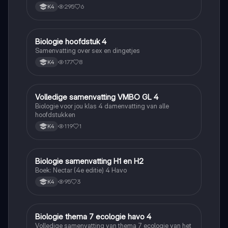
295
6
K4
Biologie hoofdstuk 4
Biologie
Samenvatting over sex en dingetjes
177
8
K4
Volledige samenvatting VMBO GL 4
Biologie
Biologie voor jou klas 4 damenvatting van alle
hoofdstukken
119
1
K4
Biologie samenvatting H1 en H2
Biologie
Boek: Nectar (4e editie) 4 Havo
95
3
K4
Biologie thema 7 ecologie havo 4
Biologie
Volledige samenvatting van thema 7 ecologie van het