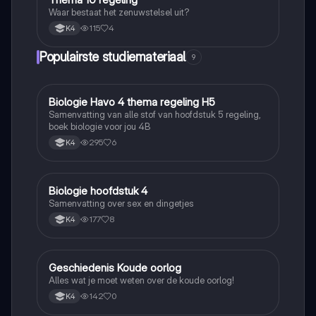
Waar bestaat het zenuwstelsel uit?
115
4
K4
Populairste studiemateriaal
9
Biologie Havo 4 thema regeling H5
Biologie
Samenvatting van alle stof van hoofdstuk 5 regeling,
boek biologie voor jou 4B
295
6
K4
Biologie hoofdstuk 4
Biologie
Samenvatting over sex en dingetjes
177
8
K4
Geschiedenis Koude oorlog
Geschiedenis
Alles wat je moet weten over de koude oorlog!
142
0
K4