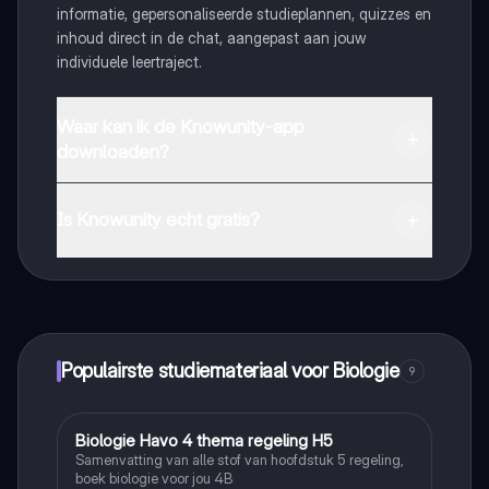
informatie, gepersonaliseerde studieplannen, quizzes en
inhoud direct in de chat, aangepast aan jouw
individuele leertraject.
Waar kan ik de Knowunity-app
downloaden?
Je kunt de app downloaden via Google Play Store en
Apple App Store.
Is Knowunity echt gratis?
Dat klopt! Geniet van gratis toegang tot leerinhoud,
maak contact met medestudenten en krijg directe hulp.
Alles binnen handbereik!
Populairste studiemateriaal voor Biologie
9
Biologie Havo 4 thema regeling H5
Biologie
Samenvatting van alle stof van hoofdstuk 5 regeling,
boek biologie voor jou 4B