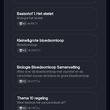
Basisstof 1. Het skelet
Biologie
Biologie het skelet
95
1
K1
Kleine&grote bloedsomloop
Biologie
Bloedsomloop
200
1
K3
Biologie Bloedsomloop Samenvatting
Biologie
Alles over de bloedsomloop met zuurstof en de
verschillen tussen de kleine en grote bloedsomloop
217
4
K2
Thema 10 regeling
Biologie
Waar bestaat het zenuwstelsel uit?
115
4
K4