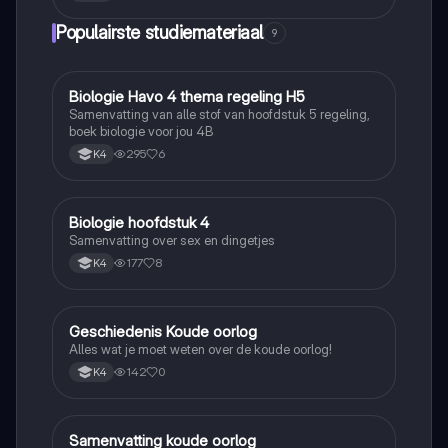
Populairste studiemateriaal
9
Biologie Havo 4 thema regeling H5
Biologie
Samenvatting van alle stof van hoofdstuk 5 regeling,
boek biologie voor jou 4B
295
6
K4
Biologie hoofdstuk 4
Biologie
Samenvatting over sex en dingetjes
177
8
K4
Geschiedenis Koude oorlog
Geschiedenis
Alles wat je moet weten over de koude oorlog!
142
0
K4
Samenvatting koude oorlog
Geschiedenis