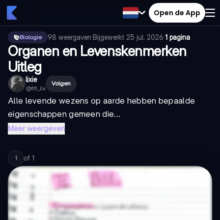
Open de App
98
weergaven
·
Bijgewerkt
25 jul. 2026
·
1 pagina
Biologie
Organen en Levenskenmerken
Uitleg
lixie
Volgen
@
fifi_lix
Alle levende wezens op aarde hebben bepaalde
eigenschappen gemeen die...
Meer weergeven
of
1
1