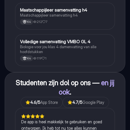
Maatschappijleer samenvatting h4
Maatschappijleer
Maatschappijleer samenvatting h4
212
7
K4
Volledige samenvatting VMBO GL 4
Biologie
Biologie voor jou klas 4 damenvatting van alle
hoofdstukken
119
1
K4
Studenten zijn dol op ons —
en jij
ook
.
4.6
/5
App Store
4.7
/5
Google Play
De app is heel makkelijk te gebruiken en goed
ontworpen. Ik heb tot nu toe alles kunnen