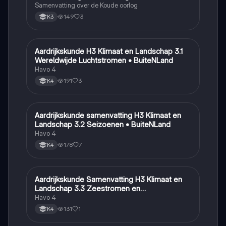
Samenvatting over de Koude oorlog
149
3
K3
Aardrijkskunde H3 Klimaat en Landschap 3.1
Aardrijkskunde
Wereldwijde Luchtstromen • BuiteNLand
Havo 4
191
3
K4
Aardrijkskunde samenvatting H3 Klimaat en
Aardrijkskunde
Landschap 3.2 Seizoenen • BuiteNLand
Havo 4
178
7
K4
Aardrijkskunde Samenvatting H3 Klimaat en
Aardrijkskunde
Landschap 3.3 Zeestromen en
Klimaatgebieden • BuiteNLand
Havo 4
131
1
K4