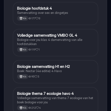
Biologie hoofdstuk 4
Biologie
Samenvatting over sex en dingetjes
177
8
K4
Volledige samenvatting VMBO GL 4
Biologie
Biologie voor jou klas 4 damenvatting van alle
hoofdstukken
119
1
K4
Biologie samenvatting H1 en H2
Biologie
Boek: Nectar (4e editie) 4 Havo
95
3
K4
Biologie thema 7 ecologie havo 4
Biologie
Volledige samenvatting van thema 7 ecologie van het
boek biologie voor jou
212
4
K4