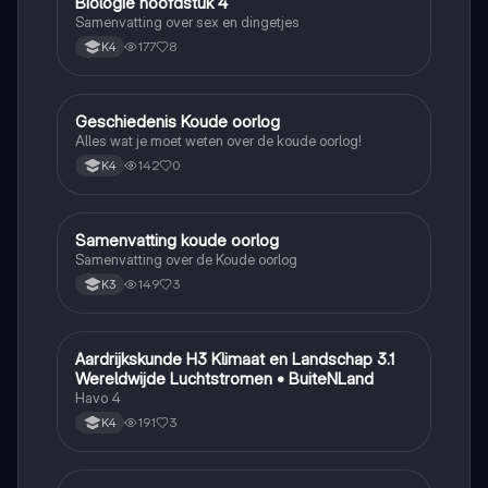
Biologie hoofdstuk 4
Biologie
Samenvatting over sex en dingetjes
177
8
K4
Geschiedenis Koude oorlog
Geschiedenis
Alles wat je moet weten over de koude oorlog!
142
0
K4
Samenvatting koude oorlog
Geschiedenis
Samenvatting over de Koude oorlog
149
3
K3
Aardrijkskunde H3 Klimaat en Landschap 3.1
Aardrijkskunde
Wereldwijde Luchtstromen • BuiteNLand
Havo 4
191
3
K4