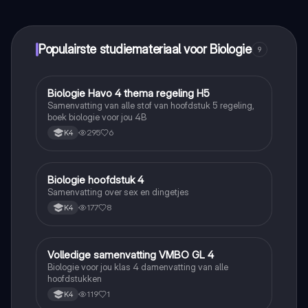
maak contact met medestudenten en krijg directe hulp.
Alles binnen handbereik!
Populairste studiemateriaal voor Biologie
9
Biologie Havo 4 thema regeling H5
Biologie
Samenvatting van alle stof van hoofdstuk 5 regeling,
boek biologie voor jou 4B
295
6
K4
Biologie hoofdstuk 4
Biologie
Samenvatting over sex en dingetjes
177
8
K4
Volledige samenvatting VMBO GL 4
Biologie
Biologie voor jou klas 4 damenvatting van alle
hoofdstukken
119
1
K4