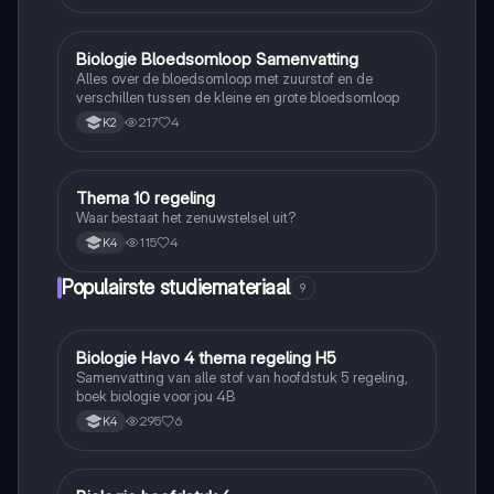
Biologie Bloedsomloop Samenvatting
Biologie
Alles over de bloedsomloop met zuurstof en de
verschillen tussen de kleine en grote bloedsomloop
217
4
K2
Thema 10 regeling
Biologie
Waar bestaat het zenuwstelsel uit?
115
4
K4
Populairste studiemateriaal
9
Biologie Havo 4 thema regeling H5
Biologie
Samenvatting van alle stof van hoofdstuk 5 regeling,
boek biologie voor jou 4B
295
6
K4