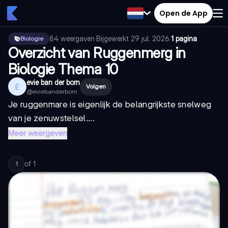
Open de App
84
weergaven
·
Bijgewerkt
29 jul. 2026
·
1 pagina
Biologie
Overzicht van Ruggenmerg in
Biologie Thema 10
evie ban der born
E
Volgen
@
eviebanderborn
Je ruggenmare is eigenlijk de belangrijkste snelweg
van je zenuwstelsel....
Meer weergeven
of
1
1