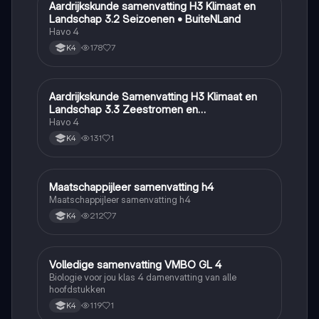
Aardrijkskunde samenvatting H3 Klimaat en
Aardrijkskunde
Landschap 3.2 Seizoenen • BuiteNLand
Havo 4
178
7
K4
Aardrijkskunde Samenvatting H3 Klimaat en
Aardrijkskunde
Landschap 3.3 Zeestromen en
Klimaatgebieden • BuiteNLand
Havo 4
131
1
K4
Maatschappijleer samenvatting h4
Maatschappijleer
Maatschappijleer samenvatting h4
212
7
K4
Volledige samenvatting VMBO GL 4
Biologie
Biologie voor jou klas 4 damenvatting van alle
hoofdstukken
119
1
K4