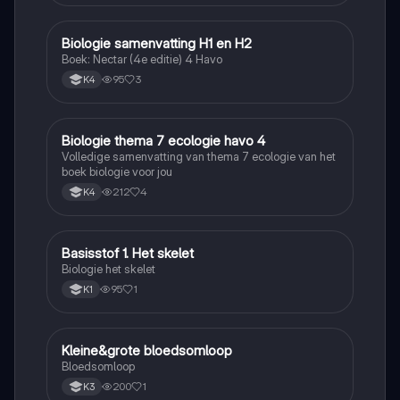
Biologie samenvatting H1 en H2
Biologie
Boek: Nectar (4e editie) 4 Havo
95
3
K4
Biologie thema 7 ecologie havo 4
Biologie
Volledige samenvatting van thema 7 ecologie van het
boek biologie voor jou
212
4
K4
Basisstof 1. Het skelet
Biologie
Biologie het skelet
95
1
K1
Kleine&grote bloedsomloop
Biologie
Bloedsomloop
200
1
K3