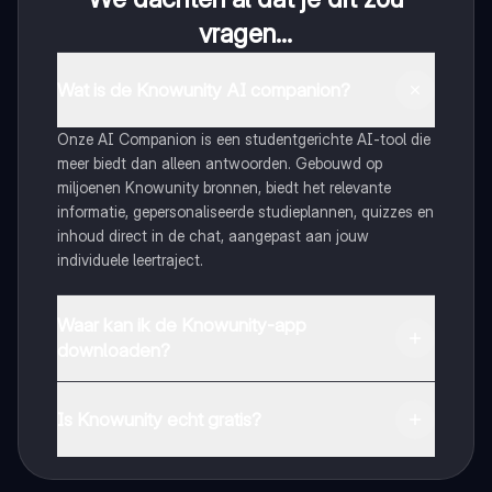
vragen...
Wat is de Knowunity AI companion?
Onze AI Companion is een studentgerichte AI-tool die
meer biedt dan alleen antwoorden. Gebouwd op
miljoenen Knowunity bronnen, biedt het relevante
informatie, gepersonaliseerde studieplannen, quizzes en
inhoud direct in de chat, aangepast aan jouw
individuele leertraject.
Waar kan ik de Knowunity-app
downloaden?
Je kunt de app downloaden via Google Play Store en
Apple App Store.
Is Knowunity echt gratis?
Dat klopt! Geniet van gratis toegang tot leerinhoud,