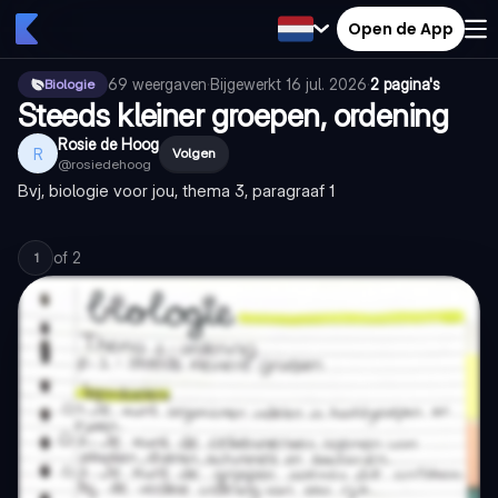
Open de App
69
weergaven
·
Bijgewerkt
16 jul. 2026
·
2 pagina's
Biologie
Steeds kleiner groepen, ordening
Rosie de Hoog
R
Volgen
@
rosiedehoog
Bvj, biologie voor jou, thema 3, paragraaf 1
of
2
1