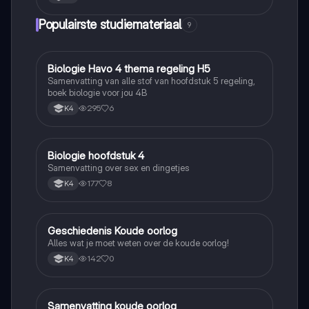
Populairste studiemateriaal
9
Biologie Havo 4 thema regeling H5
Biologie
Samenvatting van alle stof van hoofdstuk 5 regeling,
boek biologie voor jou 4B
295
6
K4
Biologie hoofdstuk 4
Biologie
Samenvatting over sex en dingetjes
177
8
K4
Geschiedenis Koude oorlog
Geschiedenis
Alles wat je moet weten over de koude oorlog!
142
0
K4
Samenvatting koude oorlog
Geschiedenis