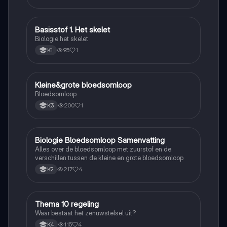
Basisstof 1. Het skelet
Biologie
Biologie het skelet
95
1
K1
Kleine&grote bloedsomloop
Biologie
Bloedsomloop
200
1
K3
Biologie Bloedsomloop Samenvatting
Biologie
Alles over de bloedsomloop met zuurstof en de
verschillen tussen de kleine en grote bloedsomloop
217
4
K2
Thema 10 regeling
Biologie
Waar bestaat het zenuwstelsel uit?
115
4
K4