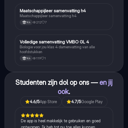
Maatschappijleer samenvatting h4
Maatschappijleer
Maatschappijleer samenvatting h4
212
7
K4
Volledige samenvatting VMBO GL 4
Biologie
Biologie voor jou klas 4 damenvatting van alle
hoofdstukken
119
1
K4
Studenten zijn dol op ons —
en jij
ook
.
4.6
/5
App Store
4.7
/5
Google Play
De app is heel makkelijk te gebruiken en goed
ontworpen. Ik heb tot nu toe alles kunnen