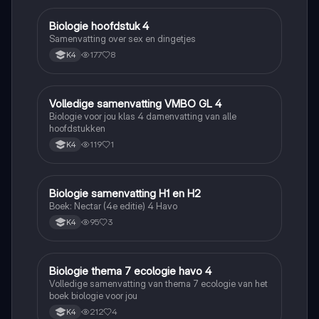
Biologie hoofdstuk 4
Biologie
Samenvatting over sex en dingetjes
177
8
K4
Volledige samenvatting VMBO GL 4
Biologie
Biologie voor jou klas 4 damenvatting van alle
hoofdstukken
119
1
K4
Biologie samenvatting H1 en H2
Biologie
Boek: Nectar (4e editie) 4 Havo
95
3
K4
Biologie thema 7 ecologie havo 4
Biologie
Volledige samenvatting van thema 7 ecologie van het
boek biologie voor jou
212
4
K4