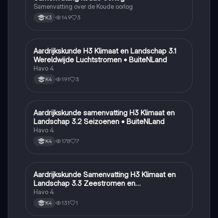
Samenvatting over de Koude oorlog
149
3
K3
Aardrijkskunde H3 Klimaat en Landschap 3.1
Aardrijkskunde
Wereldwijde Luchtstromen • BuiteNLand
Havo 4
191
3
K4
Aardrijkskunde samenvatting H3 Klimaat en
Aardrijkskunde
Landschap 3.2 Seizoenen • BuiteNLand
Havo 4
178
7
K4
Aardrijkskunde Samenvatting H3 Klimaat en
Aardrijkskunde
Landschap 3.3 Zeestromen en
Klimaatgebieden • BuiteNLand
Havo 4
131
1
K4