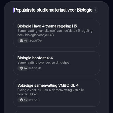
Populairste studiemateriaal voor Biologie
9
Biologie Havo 4 thema regeling H5
Biologie
Samenvatting van alle stof van hoofdstuk 5 regeling,
boek biologie voor jou 4B
295
6
K4
Biologie hoofdstuk 4
Biologie
Samenvatting over sex en dingetjes
177
8
K4
Volledige samenvatting VMBO GL 4
Biologie
Biologie voor jou klas 4 damenvatting van alle
hoofdstukken
119
1
K4