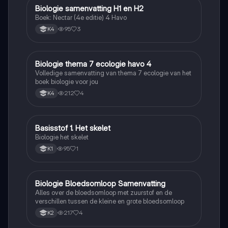
Biologie samenvatting H1 en H2
Biologie
Boek: Nectar (4e editie) 4 Havo
95
3
K4
Biologie thema 7 ecologie havo 4
Biologie
Volledige samenvatting van thema 7 ecologie van het
boek biologie voor jou
212
4
K4
Basisstof 1. Het skelet
Biologie
Biologie het skelet
95
1
K1
Biologie Bloedsomloop Samenvatting
Biologie
Alles over de bloedsomloop met zuurstof en de
verschillen tussen de kleine en grote bloedsomloop
217
4
K2