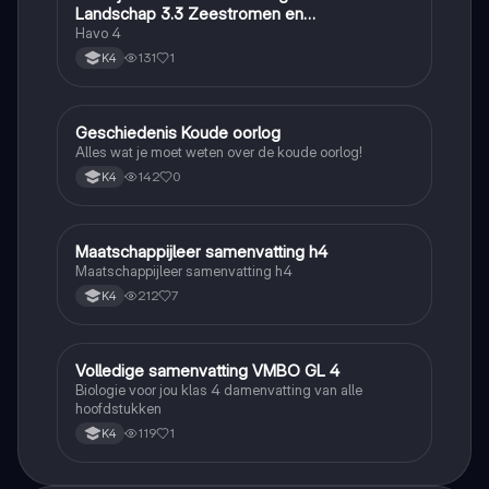
Landschap 3.3 Zeestromen en
Klimaatgebieden • BuiteNLand
Havo 4
131
1
K4
Geschiedenis Koude oorlog
Geschiedenis
Alles wat je moet weten over de koude oorlog!
142
0
K4
Maatschappijleer samenvatting h4
Maatschappijleer
Maatschappijleer samenvatting h4
212
7
K4
Volledige samenvatting VMBO GL 4
Biologie
Biologie voor jou klas 4 damenvatting van alle
hoofdstukken
119
1
K4