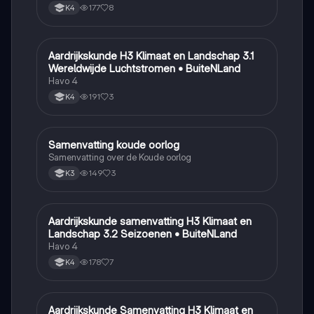
177
8
K4
Aardrijkskunde H3 Klimaat en Landschap 3.1
Aardrijkskunde
Wereldwijde Luchtstromen • BuiteNLand
Havo 4
191
3
K4
Samenvatting koude oorlog
Geschiedenis
Samenvatting over de Koude oorlog
149
3
K3
Aardrijkskunde samenvatting H3 Klimaat en
Aardrijkskunde
Landschap 3.2 Seizoenen • BuiteNLand
Havo 4
178
7
K4
Aardrijkskunde Samenvatting H3 Klimaat en
Aardrijkskunde