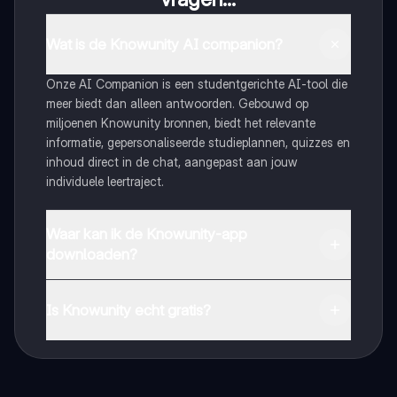
Wat is de Knowunity AI companion?
Onze AI Companion is een studentgerichte AI-tool die
meer biedt dan alleen antwoorden. Gebouwd op
miljoenen Knowunity bronnen, biedt het relevante
informatie, gepersonaliseerde studieplannen, quizzes en
inhoud direct in de chat, aangepast aan jouw
individuele leertraject.
Waar kan ik de Knowunity-app
downloaden?
Je kunt de app downloaden via Google Play Store en
Apple App Store.
Is Knowunity echt gratis?
Dat klopt! Geniet van gratis toegang tot leerinhoud,
maak contact met medestudenten en krijg directe hulp.
Alles binnen handbereik!