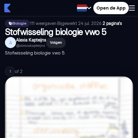
Open de App
111
weergaven
·
Bijgewerkt
24 jul. 2026
·
2 pagina's
Biologie
Stofwisseling biologie vwo 5
Alexia Kapteijns
A
Volgen
@
alexiakapteijns
Stofwisseling biologie vwo 5
of
2
1