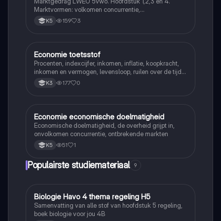
Marktgedrag LWEO 5vwo. Hoofdstuk 1,2,3 en 4.
Marktvormen: volkomen concurrentie,
monopolistische concurrentie, oligopolie en monopolie
159
3
K5
Economie toetsstof
Economie
Procenten, indexcijfer, inkomen, inflatie, koopkracht,
inkomen en vermogen, levensloop, ruilen over de tijd,
rente (interest), spaarrekening en spaardeposito,
177
0
K3
particuliere verzekeringen, averechtse selectie, moral
hazard
Economie economische doelmatigheid
Economie
Economische doelmatigheid, de overheid grijpt in,
onvolkomen concurrentie, ontbrekende markten
51
1
K5
Populairste studiemateriaal
9
Biologie Havo 4 thema regeling H5
Biologie
Samenvatting van alle stof van hoofdstuk 5 regeling,
boek biologie voor jou 4B