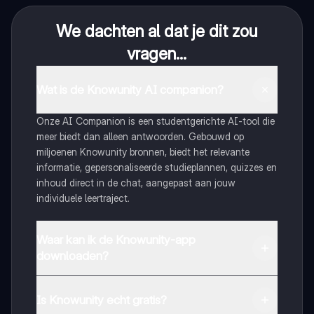
We dachten al dat je dit zou
vragen...
Wat is de Knowunity AI companion?
Onze AI Companion is een studentgerichte AI-tool die
meer biedt dan alleen antwoorden. Gebouwd op
miljoenen Knowunity bronnen, biedt het relevante
informatie, gepersonaliseerde studieplannen, quizzes en
inhoud direct in de chat, aangepast aan jouw
individuele leertraject.
Waar kan ik de Knowunity-app
downloaden?
Je kunt de app downloaden via Google Play Store en
Apple App Store.
Is Knowunity echt gratis?