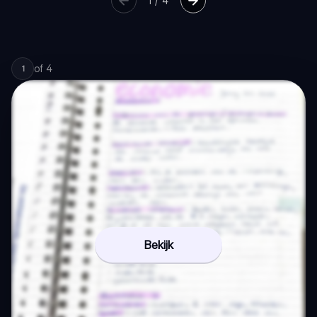
1
/
4
of
4
1
Bekijk