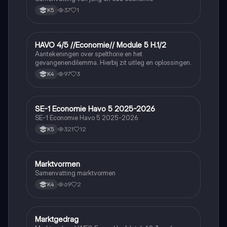
37
1
K5
HAVO 4/5 //Economie// Module 5 H.1/2
Economie
Aantekeningen over spelthorie en het
gevangenendilemma. Hierbij zit uitleg en oplossingen.
97
3
K4
SE-1 Economie Havo 5 2025-2026
Economie
SE-1 Economie Havo 5 2025-2026
321
12
K5
Marktvormen
Economie
Samenvatting marktvormen
69
2
K4
Marktgedrag
Economie