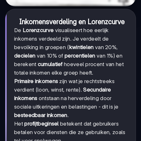
Inkomensverdeling en Lorenzcurve
De
Lorenzcurve
visualiseert hoe eerlijk
inkomens verdeeld zijn. Je verdeelt de
bevolking in groepen (
kwintielen
van 20%,
decielen
van 10% of
percentielen
van 1%) en
berekent
cumulatief
hoeveel procent van het
totale inkomen elke groep heeft.
Primaire inkomens
zijn wat je rechtstreeks
verdient (loon, winst, rente).
Secundaire
inkomens
ontstaan na herverdeling door
sociale uitkeringen en belastingen - dit is je
besteedbaar inkomen
.
Het
profijtbeginsel
betekent dat gebruikers
betalen voor diensten die ze gebruiken, zoals
tol voor snelwegen.