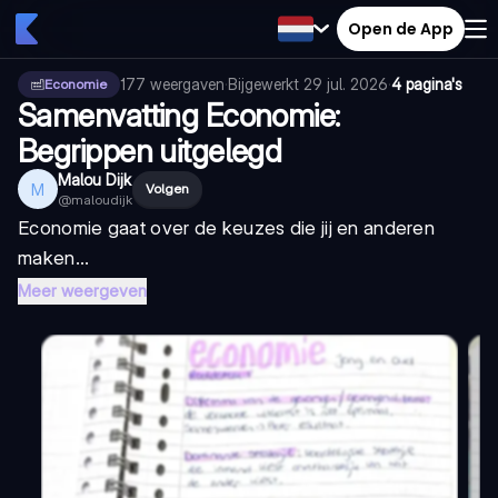
Open de App
177
weergaven
·
Bijgewerkt
29 jul. 2026
·
4 pagina's
Economie
Samenvatting Economie:
Begrippen uitgelegd
Malou Dijk
M
Volgen
@
maloudijk
Economie gaat over de keuzes die jij en anderen
maken...
Meer weergeven