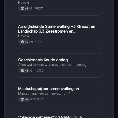
Havo 4
178
7
K4
Aardrijkskunde Samenvatting H3 Klimaat en
Aardrijkskunde
Landschap 3.3 Zeestromen en
Klimaatgebieden • BuiteNLand
Havo 4
131
1
K4
Geschiedenis Koude oorlog
Geschiedenis
Alles wat je moet weten over de koude oorlog!
142
0
K4
Maatschappijleer samenvatting h4
Maatschappijleer
Maatschappijleer samenvatting h4
212
7
K4
Volledige samenvatting VMBO GL 4
Biologie