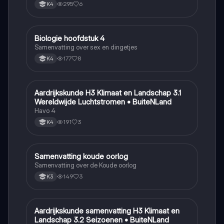
295
6
K4
Biologie hoofdstuk 4
Biologie
Samenvatting over sex en dingetjes
177
8
K4
Aardrijkskunde H3 Klimaat en Landschap 3.1
Aardrijkskunde
Wereldwijde Luchtstromen • BuiteNLand
Havo 4
191
3
K4
Samenvatting koude oorlog
Geschiedenis
Samenvatting over de Koude oorlog
149
3
K3
Aardrijkskunde samenvatting H3 Klimaat en
Aardrijkskunde
Landschap 3.2 Seizoenen • BuiteNLand