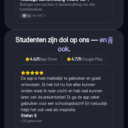
Biologie voor jou klas 4 damenvatting van alle
hoofdstukken
119
1
K4
Studenten zijn dol op ons —
en jij
ook
.
4.6
/5
App Store
4.7
/5
Google Play
De app is heel makkelijk te gebruiken en goed
ontworpen. Ik heb tot nu toe alles kunnen
vinden waar ik naar zocht en heb veel kunnen
leren van de presentaties! Ik ga de app zeker
gebruiken voor een schoolopdracht! En natuurlijk
helpt het ook veel als inspiratie.
Stefan S
iOS gebruiker