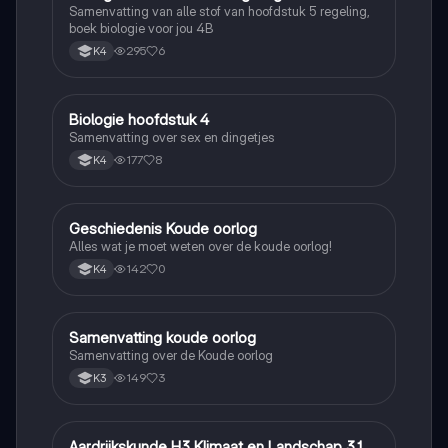
Samenvatting van alle stof van hoofdstuk 5 regeling,
boek biologie voor jou 4B
295
6
K4
Biologie hoofdstuk 4
Biologie
Samenvatting over sex en dingetjes
177
8
K4
Geschiedenis Koude oorlog
Geschiedenis
Alles wat je moet weten over de koude oorlog!
142
0
K4
Samenvatting koude oorlog
Geschiedenis
Samenvatting over de Koude oorlog
149
3
K3
Aardrijkskunde H3 Klimaat en Landschap 3.1
Aardrijkskunde