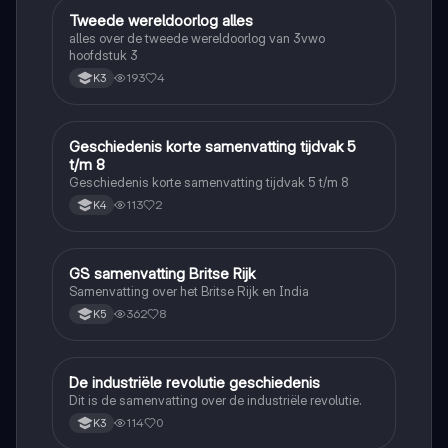
Tweede wereldoorlog alles
Geschiedenis
alles over de tweede wereldoorlog van 3vwo
hoofdstuk 3
193
4
K3
Geschiedenis korte samenvatting tijdvak 5
Geschiedenis
t/m 8
Geschiedenis korte samenvatting tijdvak 5 t/m 8
113
2
K4
GS samenvatting Britse Rijk
Geschiedenis
Samenvatting over het Britse Rijk en India
362
8
K5
De industriële revolutie geschiedenis
Geschiedenis
Dit is de samenvatting over de industriële revolutie.
114
0
K3