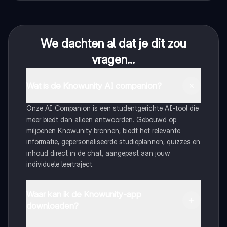
We dachten al dat je dit zou
vragen...
Wat is de Knowunity AI companion?
Onze AI Companion is een studentgerichte AI-tool die
meer biedt dan alleen antwoorden. Gebouwd op
miljoenen Knowunity bronnen, biedt het relevante
informatie, gepersonaliseerde studieplannen, quizzes en
inhoud direct in de chat, aangepast aan jouw
individuele leertraject.
Waar kan ik de Knowunity-app
downloaden?
Je kunt de app downloaden via Google Play Store en