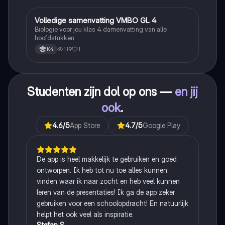
Volledige samenvatting VMBO GL 4
Biologie
Biologie voor jou klas 4 damenvatting van alle
hoofdstukken
119
1
K4
Studenten zijn dol op ons —
en jij
ook
.
4.6
/5
App Store
4.7
/5
Google Play
De app is heel makkelijk te gebruiken en goed
ontworpen. Ik heb tot nu toe alles kunnen
vinden waar ik naar zocht en heb veel kunnen
leren van de presentaties! Ik ga de app zeker
gebruiken voor een schoolopdracht! En natuurlijk
helpt het ook veel als inspiratie.
Stefan S