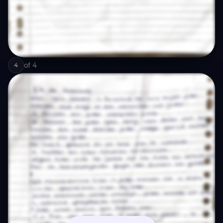
of
4
4