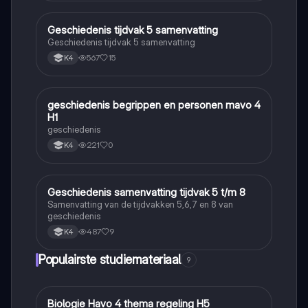
Geschiedenis tijdvak 5 samenvatting
Geschiedenis
Geschiedenis tijdvak 5 samenvatting
567
15
K4
geschiedenis begrippen en personen mavo 4
Geschiedenis
H1
geschiedenis
221
0
K4
Geschiedenis samenvatting tijdvak 5 t/m 8
Geschiedenis
Samenvatting van de tijdvakken 5,6,7 en 8 van
geschiedenis
487
9
K4
Populairste studiemateriaal
9
Biologie Havo 4 thema regeling H5
Biologie