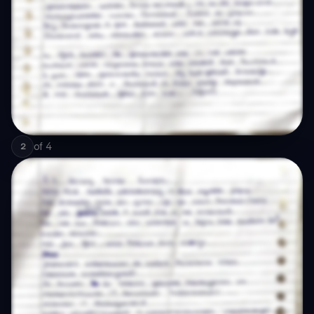
of
4
2