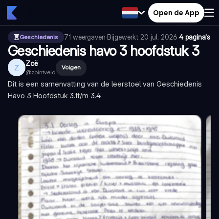
Open de App
71
weergaven
·
Bijgewerkt
20 jul. 2026
·
4 pagina's
Geschiedenis
Geschiedenis havo 3 hoofdstuk 3
Zoë
Z
Volgen
@
zointveld
Dit is een samenvatting van de leerstoel van Geschiedenis
Havo 3 Hoofdstuk 3.1t/m 3.4