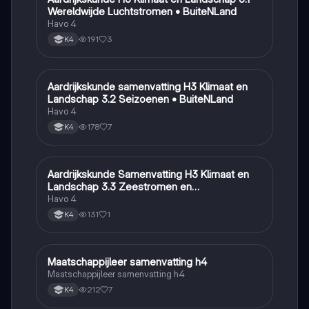
Wereldwijde Luchtstromen • BuiteNLand
Havo 4
191
3
K4
Aardrijkskunde samenvatting H3 Klimaat en
Aardrijkskunde
Landschap 3.2 Seizoenen • BuiteNLand
Havo 4
178
7
K4
Aardrijkskunde Samenvatting H3 Klimaat en
Aardrijkskunde
Landschap 3.3 Zeestromen en
Klimaatgebieden • BuiteNLand
Havo 4
131
1
K4
Maatschappijleer samenvatting h4
Maatschappijleer
Maatschappijleer samenvatting h4
212
7
K4