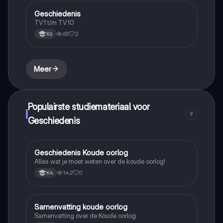
Geschiedenis
Geschiedenis
TV1 t/m TV10
65
2
K6
Meer
Populairste studiemateriaal voor
9
Geschiedenis
Geschiedenis Koude oorlog
Geschiedenis
Alles wat je moet weten over de koude oorlog!
142
0
K4
Samenvatting koude oorlog
Geschiedenis
Samenvatting over de Koude oorlog