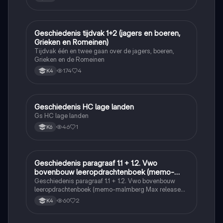
Geschiedenis tijdvak 1+2 (jagers en boeren,
Geschiedenis
Grieken en Romeinen)
Tijdvak één en twee gaan over de jagers, boeren,
Grieken en de Romeinen
174
4
K4
Geschiedenis HC lage landen
Geschiedenis
Gs HC lage landen
46
1
K6
Geschiedenis paragraaf 1.1 + 1.2. Vwo
Geschiedenis
bovenbouw leeropdrachtenboek (memo-
malmberg Max release 6.0)
Geschiedenis paragraaf 1.1 + 1.2. Vwo bovenbouw
leeropdrachtenboek (memo-malmberg Max release
6.0)
60
2
K4