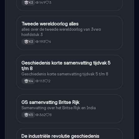
149
3
K3
Tweede wereldoorlog alles
Geschiedenis
alles over de tweede wereldoorlog van 3vwo
hoofdstuk 3
193
4
K3
Geschiedenis korte samenvatting tijdvak 5
Geschiedenis
t/m 8
Geschiedenis korte samenvatting tijdvak 5 t/m 8
113
2
K4
GS samenvatting Britse Rijk
Geschiedenis
Samenvatting over het Britse Rijk en India
362
8
K5
De industriële revolutie geschiedenis
Geschiedenis