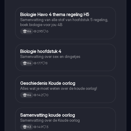
Biologie Havo 4 thema regeling H5
Biologie
Samenvatting van alle stof van hoofdstuk 5 regeling,
boek biologie voor jou 4B
295
6
K4
Biologie hoofdstuk 4
Biologie
Samenvatting over sex en dingetjes
177
8
K4
Geschiedenis Koude oorlog
Geschiedenis
Alles wat je moet weten over de koude oorlog!
142
0
K4
Samenvatting koude oorlog
Geschiedenis
Samenvatting over de Koude oorlog
149
3
K3