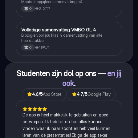
Maatschappijleer samenvatting h4
212
7
K4
Volledige samenvatting VMBO GL 4
Biologie
Biologie voor jou klas 4 damenvatting van alle
hoofdstukken
119
1
K4
Studenten zijn dol op ons —
en jij
ook
.
4.6
/5
App Store
4.7
/5
Google Play
De app is heel makkelijk te gebruiken en goed
ontworpen. Ik heb tot nu toe alles kunnen
vinden waar ik naar zocht en heb veel kunnen
leren van de presentaties! Ik ga de app zeker