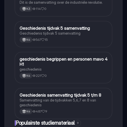
Dit is de samenvatting over de industriële revolutie.
114
0
K3
Geschiedenis tijdvak 5 samenvatting
Geschiedenis
Geschiedenis tijdvak 5 samenvatting
567
15
K4
geschiedenis begrippen en personen mavo 4
Geschiedenis
H1
geschiedenis
221
0
K4
Geschiedenis samenvatting tijdvak 5 t/m 8
Geschiedenis
Samenvatting van de tijdvakken 5,6,7 en 8 van
geschiedenis
487
9
K4
Populairste studiemateriaal
9