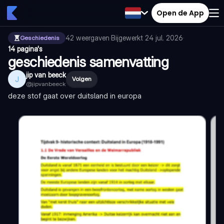
Open de App
42
weergaven
·
Bijgewerkt
24 jul. 2026
·
Geschiedenis
14 pagina's
geschiedenis samenvatting
jip van beeck
J
Volgen
@
jipvanbeeck
deze stof gaat over duitsland in europa