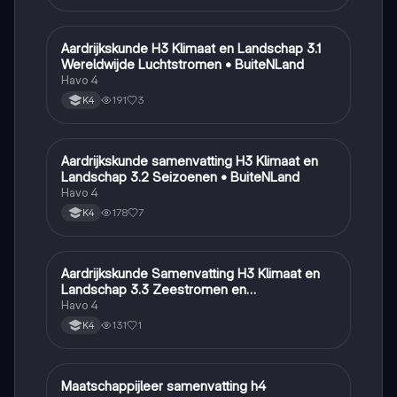
Aardrijkskunde H3 Klimaat en Landschap 3.1
Aardrijkskunde
Wereldwijde Luchtstromen • BuiteNLand
Havo 4
191
3
K4
Aardrijkskunde samenvatting H3 Klimaat en
Aardrijkskunde
Landschap 3.2 Seizoenen • BuiteNLand
Havo 4
178
7
K4
Aardrijkskunde Samenvatting H3 Klimaat en
Aardrijkskunde
Landschap 3.3 Zeestromen en
Klimaatgebieden • BuiteNLand
Havo 4
131
1
K4
Maatschappijleer samenvatting h4
Maatschappijleer