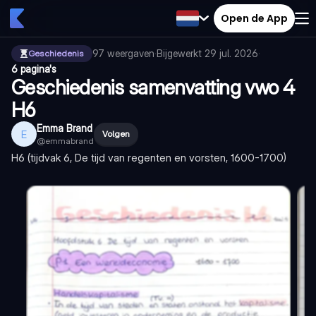
Open de App
97
weergaven
·
Bijgewerkt
29 jul. 2026
·
Geschiedenis
6 pagina's
Geschiedenis samenvatting vwo 4
H6
Emma Brand
E
Volgen
@
emmabrand
H6 (tijdvak 6, De tijd van regenten en vorsten, 1600-1700)