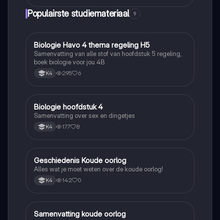
Populairste studiemateriaal
9
Biologie Havo 4 thema regeling H5
Biologie
Samenvatting van alle stof van hoofdstuk 5 regeling,
boek biologie voor jou 4B
295
6
K4
Biologie hoofdstuk 4
Biologie
Samenvatting over sex en dingetjes
177
8
K4
Geschiedenis Koude oorlog
Geschiedenis
Alles wat je moet weten over de koude oorlog!
142
0
K4
Samenvatting koude oorlog
Geschiedenis