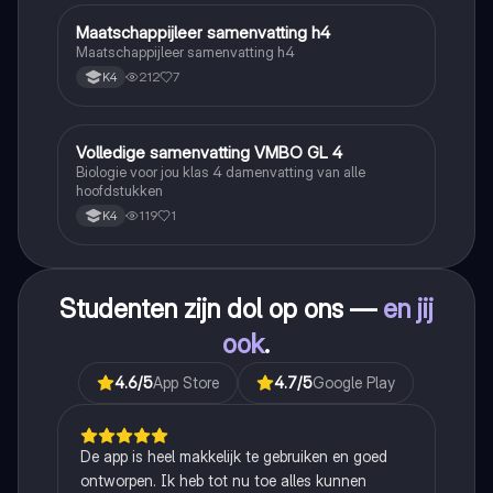
Maatschappijleer samenvatting h4
Maatschappijleer
Maatschappijleer samenvatting h4
212
7
K4
Volledige samenvatting VMBO GL 4
Biologie
Biologie voor jou klas 4 damenvatting van alle
hoofdstukken
119
1
K4
Studenten zijn dol op ons —
en jij
ook
.
4.6
/5
App Store
4.7
/5
Google Play
De app is heel makkelijk te gebruiken en goed
ontworpen. Ik heb tot nu toe alles kunnen