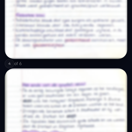
of
6
4