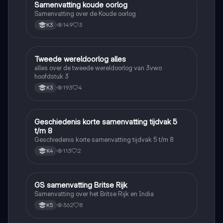
Samenvatting koude oorlog
Geschiedenis
Samenvatting over de Koude oorlog
149
3
K3
Tweede wereldoorlog alles
Geschiedenis
alles over de tweede wereldoorlog van 3vwo
hoofdstuk 3
193
4
K3
Geschiedenis korte samenvatting tijdvak 5
Geschiedenis
t/m 8
Geschiedenis korte samenvatting tijdvak 5 t/m 8
113
2
K4
GS samenvatting Britse Rijk
Geschiedenis
Samenvatting over het Britse Rijk en India
362
8
K5