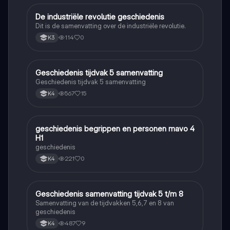
De industriële revolutie geschiedenis
Geschiedenis
Dit is de samenvatting over de industriële revolutie.
114
0
K3
Geschiedenis tijdvak 5 samenvatting
Geschiedenis
Geschiedenis tijdvak 5 samenvatting
567
15
K4
geschiedenis begrippen en personen mavo 4
Geschiedenis
H1
geschiedenis
221
0
K4
Geschiedenis samenvatting tijdvak 5 t/m 8
Geschiedenis
Samenvatting van de tijdvakken 5,6,7 en 8 van
geschiedenis
487
9
K4