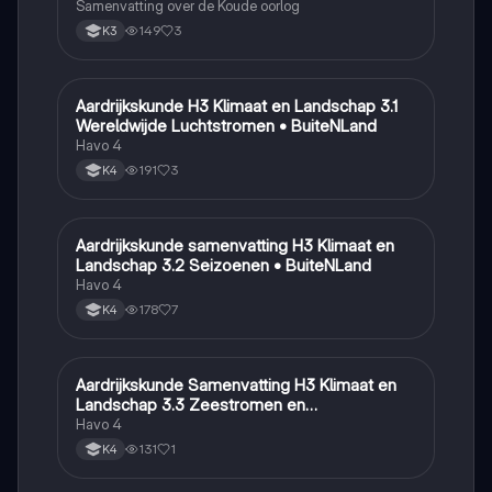
Samenvatting over de Koude oorlog
149
3
K3
Aardrijkskunde H3 Klimaat en Landschap 3.1
Aardrijkskunde
Wereldwijde Luchtstromen • BuiteNLand
Havo 4
191
3
K4
Aardrijkskunde samenvatting H3 Klimaat en
Aardrijkskunde
Landschap 3.2 Seizoenen • BuiteNLand
Havo 4
178
7
K4
Aardrijkskunde Samenvatting H3 Klimaat en
Aardrijkskunde
Landschap 3.3 Zeestromen en
Klimaatgebieden • BuiteNLand
Havo 4
131
1
K4