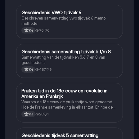
Geschiedenis VWO tijdvak 6
Geschiedenis
Geschreven samenvatting vwo tijdvak 6 memo
methode
90
0
K4
Geschiedenis samenvatting tijdvak 5 t/m 8
Geschiedenis
Samenvatting van de tijdvakken 5,6,7 en 8 van
geschiedenis
487
9
K4
Pruiken tijd in de 18e eeuw en revolutie in
Geschiedenis
Amerika en Frankrijk
Waarom de 18e eeuw de pruikentijd word genoemd.
Hoe de Franse samenleving in elkaar zat. En hoe de
Amerikaanse en Franse revolutie ging.
28
1
K3
Geschiedenis tijdvak 5 samenvatting
Geschiedenis