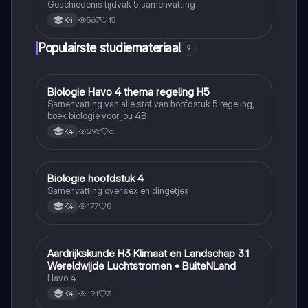
Geschiedenis tijdvak 5 samenvatting
567
15
K4
Populairste studiemateriaal
9
Biologie Havo 4 thema regeling H5
Biologie
Samenvatting van alle stof van hoofdstuk 5 regeling,
boek biologie voor jou 4B
295
6
K4
Biologie hoofdstuk 4
Biologie
Samenvatting over sex en dingetjes
177
8
K4
Aardrijkskunde H3 Klimaat en Landschap 3.1
Aardrijkskunde
Wereldwijde Luchtstromen • BuiteNLand
Havo 4
191
3
K4