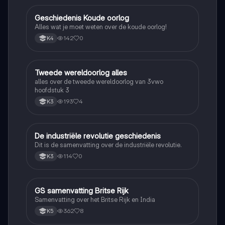
Geschiedenis Koude oorlog
Geschiedenis
Alles wat je moet weten over de koude oorlog!
142
0
K4
Tweede wereldoorlog alles
Geschiedenis
alles over de tweede wereldoorlog van 3vwo
hoofdstuk 3
193
4
K3
De industriële revolutie geschiedenis
Geschiedenis
Dit is de samenvatting over de industriële revolutie.
114
0
K3
GS samenvatting Britse Rijk
Geschiedenis
Samenvatting over het Britse Rijk en India
362
8
K5