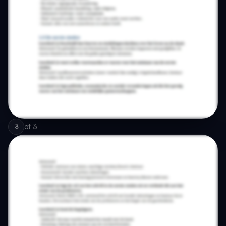
of
3
3