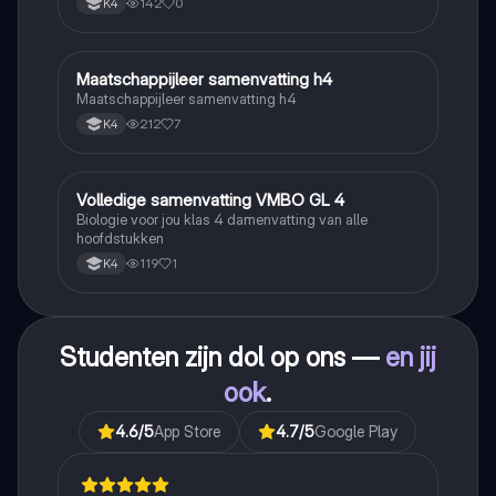
142
0
K4
Maatschappijleer samenvatting h4
Maatschappijleer
Maatschappijleer samenvatting h4
212
7
K4
Volledige samenvatting VMBO GL 4
Biologie
Biologie voor jou klas 4 damenvatting van alle
hoofdstukken
119
1
K4
Studenten zijn dol op ons —
en jij
ook
.
4.6
/5
App Store
4.7
/5
Google Play