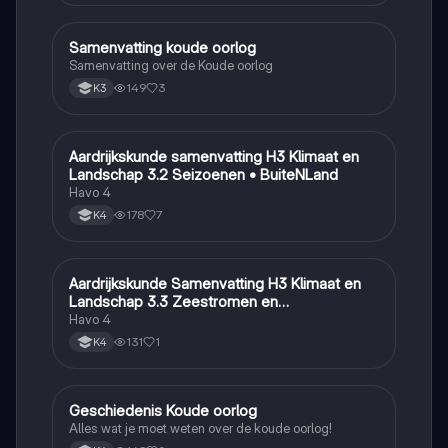
Samenvatting koude oorlog
Geschiedenis
Samenvatting over de Koude oorlog
149
3
K3
Aardrijkskunde samenvatting H3 Klimaat en
Aardrijkskunde
Landschap 3.2 Seizoenen • BuiteNLand
Havo 4
178
7
K4
Aardrijkskunde Samenvatting H3 Klimaat en
Aardrijkskunde
Landschap 3.3 Zeestromen en
Klimaatgebieden • BuiteNLand
Havo 4
131
1
K4
Geschiedenis Koude oorlog
Geschiedenis
Alles wat je moet weten over de koude oorlog!