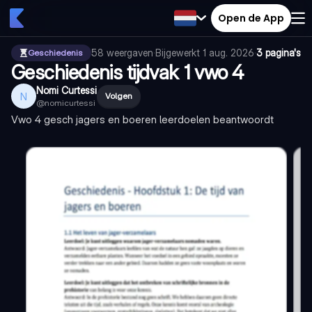
Open de App
58
weergaven
·
Bijgewerkt
1 aug. 2026
·
3 pagina's
Geschiedenis
Geschiedenis tijdvak 1 vwo 4
Nomi Curtessi
N
Volgen
@
nomicurtessi
Vwo 4 gesch jagers en boeren leerdoelen beantwoordt