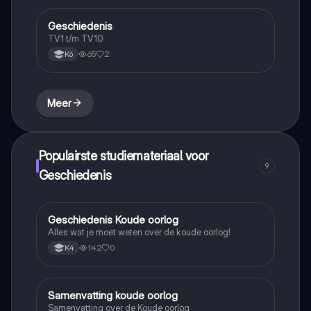
Geschiedenis
Geschiedenis
TV1 t/m TV10
65
2
K6
Meer
Populairste studiemateriaal voor
9
Geschiedenis
Geschiedenis Koude oorlog
Geschiedenis
Alles wat je moet weten over de koude oorlog!
142
0
K4
Samenvatting koude oorlog
Geschiedenis
Samenvatting over de Koude oorlog