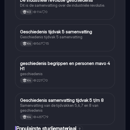
De industriële revolutie geschiedenis
Geschiedenis
Dit is de samenvatting over de industriële revolutie.
114
0
K3
Geschiedenis tijdvak 5 samenvatting
Geschiedenis
Geschiedenis tijdvak 5 samenvatting
567
15
K4
geschiedenis begrippen en personen mavo 4
Geschiedenis
H1
geschiedenis
221
0
K4
Geschiedenis samenvatting tijdvak 5 t/m 8
Geschiedenis
Samenvatting van de tijdvakken 5,6,7 en 8 van
geschiedenis
487
9
K4
Populairste studiemateriaal
9