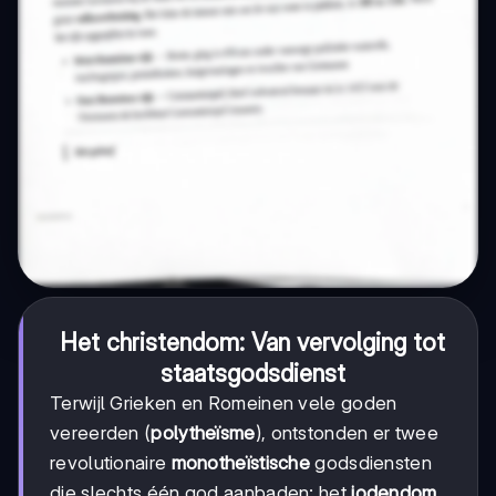
Het christendom: Van vervolging tot
staatsgodsdienst
Terwijl Grieken en Romeinen vele goden
vereerden (
polytheïsme
), ontstonden er twee
revolutionaire
monotheïstische
godsdiensten
die slechts één god aanbaden: het
jodendom