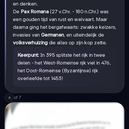
en denken.
De
Pax Romana
(27 v.Chr. - 180 n.Chr.) was
een gouden tijd van rust en welvaart. Maar
daarna ging het bergafwaarts: zwakke keizers,
invasies van
Germanen
, en uiteindelijk de
volksverhuizing
die alles op zijn kop zette.
Keerpunt:
In 395 splitste het rijk in twee
delen - het West-Romeinse rijk viel in 476,
het Oost-Romeinse (Byzantijnse) rijk
overleefde tot 1453!
of
7
6