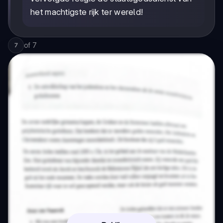
het machtigste rijk ter wereld!
of
7
7