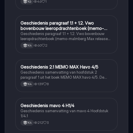
46
1
K6
Geschiedenis paragraaf 1.1 + 1.2. Vwo
Geschiedenis
bovenbouw leeropdrachtenboek (memo-
malmberg Max release 6.0)
Geschiedenis paragraaf 1.1 + 1.2. Vwo bovenbouw
leeropdrachtenboek (memo-malmberg Max release
6.0)
60
2
K4
Geschiedenis 2.1 MEMO MAX Havo 4/5
Geschiedenis
Geschiedenis samenvatting van hoofdstuk 2
paragraaf 1 uit het boek MEMO MAX havo 4/5. De
dingen waar en sterretje voorstaan zijn handig om
139
8
K4
extra door te nemen (zijn de leerdoelen). De
samenvatting is inclusief begrippen.
Geschiedenis mavo 4 H1/4
Geschiedenis
Geschiedenis samenvatting van mavo 4 Hoofdstuk
1/4.1
212
3
K4