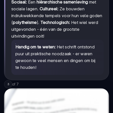
Sociaal:
Een
hiërarchische samenleving
met
sociale lagen.
Cultureel:
Ze bouwden
indrukwekkende tempels voor hun vele goden
(
polytheïsme
).
Technologisch:
Het wiel werd
uitgevonden - één van de grootste
uitvindingen ooit!
Handig om te weten:
Het schrift ontstond
puur uit praktische noodzaak - er waren
gewoon te veel mensen en dingen om bij
te houden!
of
7
3