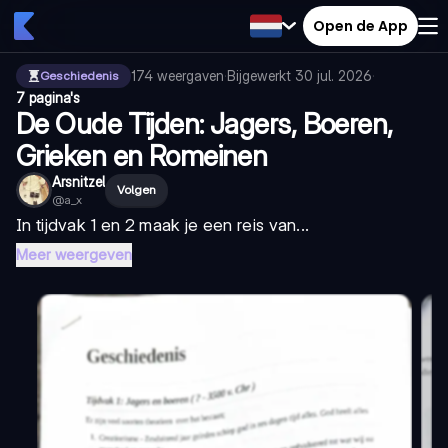
Open de App
174
weergaven
·
Bijgewerkt
30 jul. 2026
·
Geschiedenis
7 pagina's
De Oude Tijden: Jagers, Boeren,
Grieken en Romeinen
Arsnitzel
Volgen
@
a_x
In tijdvak 1 en 2 maak je een reis van...
Meer weergeven