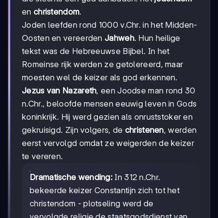
en
christendom
.
Joden leefden rond 1000 v.Chr. in het Midden-
Oosten en vereerden
Jahweh
. Hun heilige
tekst was de Hebreeuwse Bijbel. In het
Romeinse rijk werden ze getolereerd, maar
moesten wel de keizer als god erkennen.
Jezus van Nazareth
, een Joodse man rond 30
n.Chr., beloofde mensen eeuwig leven in Gods
koninkrijk. Hij werd gezien als onruststoker en
gekruisigd. Zijn volgers, de
christenen
, werden
eerst vervolgd omdat ze weigerden de keizer
te vereren.
Dramatische wending:
In 312 n.Chr.
bekeerde keizer Constantijn zich tot het
christendom - plotseling werd de
vervolgde religie de staatsgodsdienst van