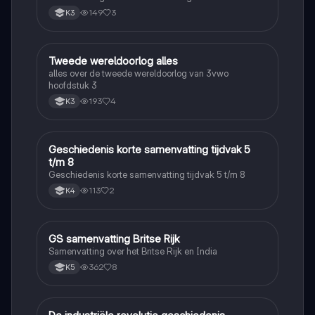
149
3
K3
Tweede wereldoorlog alles
Geschiedenis
alles over de tweede wereldoorlog van 3vwo
hoofdstuk 3
193
4
K3
Geschiedenis korte samenvatting tijdvak 5
Geschiedenis
t/m 8
Geschiedenis korte samenvatting tijdvak 5 t/m 8
113
2
K4
GS samenvatting Britse Rijk
Geschiedenis
Samenvatting over het Britse Rijk en India
362
8
K5