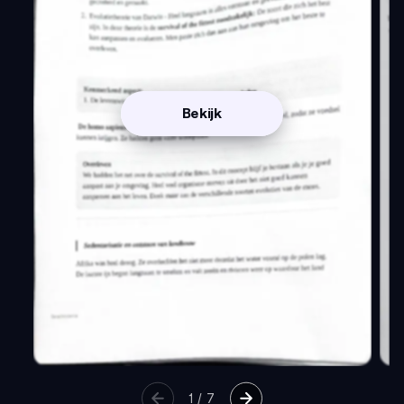
Bekijk
1
/
7