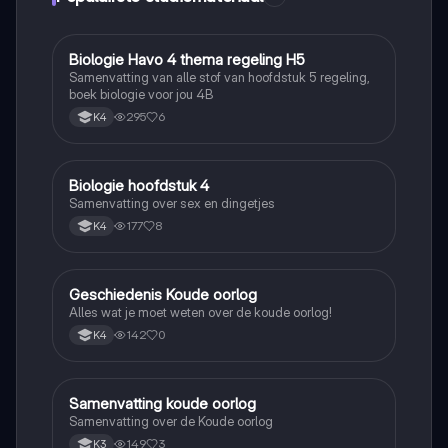
Biologie Havo 4 thema regeling H5
Biologie
Samenvatting van alle stof van hoofdstuk 5 regeling,
boek biologie voor jou 4B
295
6
K4
Biologie hoofdstuk 4
Biologie
Samenvatting over sex en dingetjes
177
8
K4
Geschiedenis Koude oorlog
Geschiedenis
Alles wat je moet weten over de koude oorlog!
142
0
K4
Samenvatting koude oorlog
Geschiedenis
Samenvatting over de Koude oorlog
149
3
K3