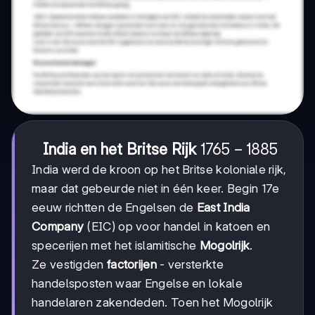
1765-
1765
−
1885
India en het Britse Rijk
1885
India werd de kroon op het Britse koloniale rijk,
maar dat gebeurde niet in één keer. Begin 17e
eeuw richtten de Engelsen de
East India
Company
(EIC) op voor handel in katoen en
specerijen met het islamitische
Mogolrijk
.
Ze vestigden
factorijen
- versterkte
handelsposten waar Engelse en lokale
handelaren zakendeden. Toen het Mogolrijk