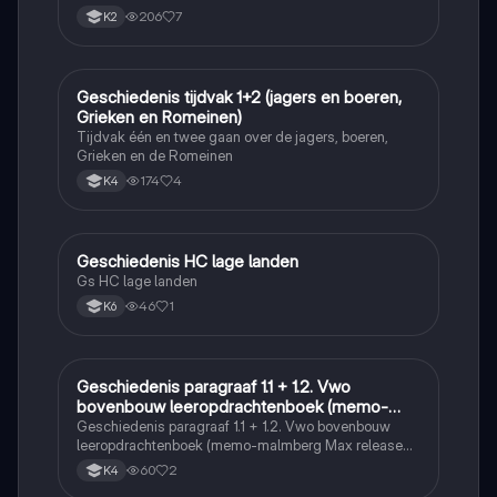
206
7
K2
Geschiedenis tijdvak 1+2 (jagers en boeren,
Geschiedenis
Grieken en Romeinen)
Tijdvak één en twee gaan over de jagers, boeren,
Grieken en de Romeinen
174
4
K4
Geschiedenis HC lage landen
Geschiedenis
Gs HC lage landen
46
1
K6
Geschiedenis paragraaf 1.1 + 1.2. Vwo
Geschiedenis
bovenbouw leeropdrachtenboek (memo-
malmberg Max release 6.0)
Geschiedenis paragraaf 1.1 + 1.2. Vwo bovenbouw
leeropdrachtenboek (memo-malmberg Max release
6.0)
60
2
K4