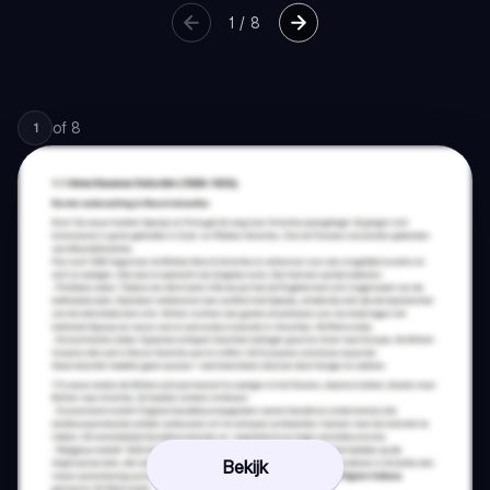
1
/
8
of
8
1
Bekijk