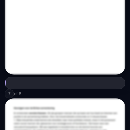
of
8
7