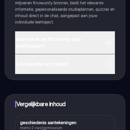
miljoenen Knowunity bronnen, biedt het relevante
informatie, gepersonaliseerde studieplannen, quizzes en
inhoud direct in de chat, aangepast aan jouw
individuele leertraject.
Waar kan ik de Knowunity-app
downloaden?
Je kunt de app downloaden via Google Play Store en
Apple App Store.
Is Knowunity echt gratis?
Dat klopt! Geniet van gratis toegang tot leerinhoud,
maak contact met medestudenten en krijg directe hulp.
Alles binnen handbereik!
Vergelijkbare inhoud
geschiedenis aantekeningen
Geschiedenis
memo 2 vwo/gymnasium