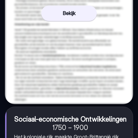
Bekijk
Sociaal-economische Ontwikkelingen
1750-
1750
−
1900
1900
Het koloniale rijk maakte Groot-Brittannië rijk