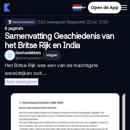
Open de App
362
weergaven
·
Bijgewerkt
22 jul. 2026
·
Geschiedenis
8 pagina's
Samenvatting Geschiedenis van
het Britse Rijk en India
davinadekkers
D
Volgen
@
davinadekkers
Het Britse Rijk was een van de machtigste
wereldrijken ooit....
Meer weergeven