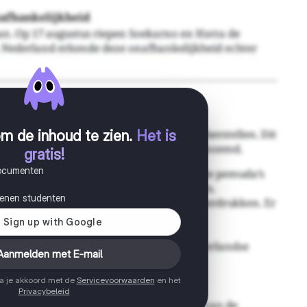
m de inhoud te zien
.
Het is
gratis!
documenten
joenen studenten
Aanmelden met E-mail
ga je akkoord met de
Servicevoorwaarden
en het
Privacybeleid