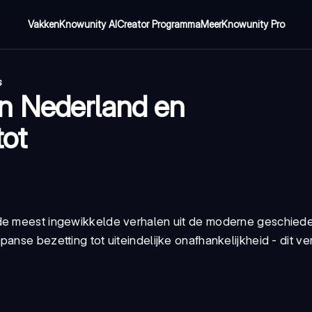
Vakken
Knowunity AI
Creator Programma
Meer
Knowunity Pro
s
n Nederland en
tot
 de meest ingewikkelde verhalen uit de moderne geschiede
anse bezetting tot uiteindelijke onafhankelijkheid - dit ver