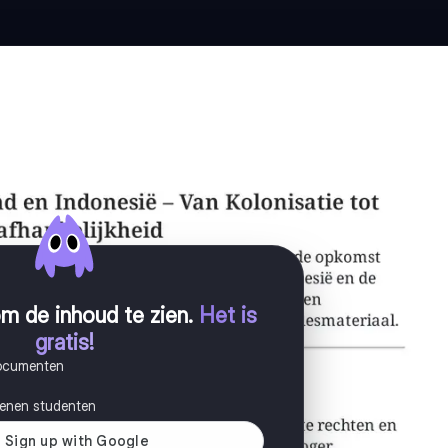
m de inhoud te zien
.
Het is
gratis!
documenten
joenen studenten