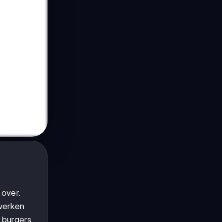
 over.
werken
 burgers