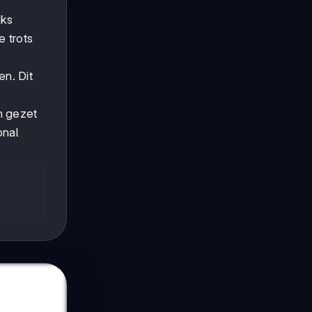
jks
 trots
n. Dit
n gezet
onal