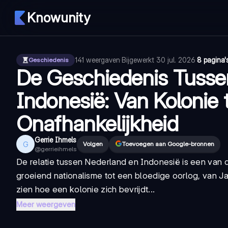
Knowunity
141
weergaven
·
Bijgewerkt
30 jul. 2026
·
8 pagina'
Geschiedenis
De Geschiedenis Tusse
Indonesië: Van Kolonie 
Onafhankelijkheid
Gerrie Ihmels
G
Volgen
Toevoegen aan Google-bronnen
@
gerrieihmels
De relatie tussen Nederland en Indonesië is een van
groeiend nationalisme tot een bloedige oorlog, van Jap
zien hoe een kolonie zich bevrijdt...
Meer weergeven