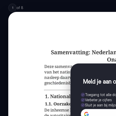
of
8
1
Meld je aan o
Toegang tot alle 
Verbeter je cijfers
Sluit je aan bij mil