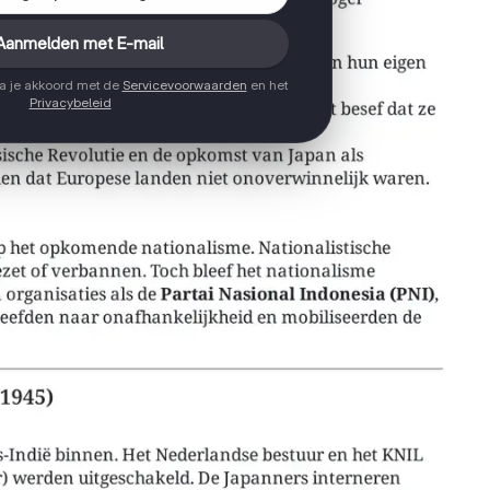
Aanmelden met E-mail
ga je akkoord met de
Servicevoorwaarden
en het
Privacybeleid