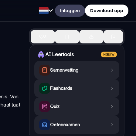
Inloggen
Download app
3
AI Leertools
NIEUW
Samenvatting
Flashcards
nis. Van
haal laat
Quiz
Oefenexamen