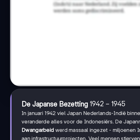
1942-
1942
−
1945
De Japanse Bezetting
1945
In januari 1942 viel Japan Nederlands-Indië binn
veranderde alles voor de Indonesiërs. De Japann
Dwangarbeid
werd massaal ingezet - miljoenen 
aan infrastructuurprojecten. Veel mensen stierve