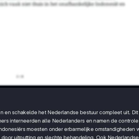
en en schakelde het Nederlandse bestuur compleet uit. Dit
ers interneerden alle Nederlanders en namen de controle
Indonesiërs moesten onder erbarmelijke omstandigheden 
n door uitputting en slechte behandeling. Ook Nederlandse