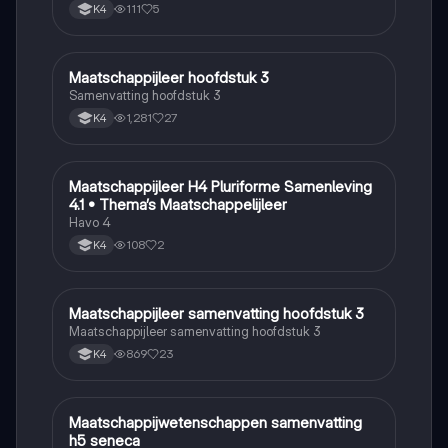
111
5
K4
Maatschappijleer hoofdstuk 3
Maatschappijleer
Samenvatting hoofdstuk 3
1,281
27
K4
Maatschappijleer H4 Pluriforme Samenleving
Maatschappijleer
4.1 • Thema’s Maatschappelijleer
Havo 4
108
2
K4
Maatschappijleer samenvatting hoofdstuk 3
Maatschappijleer
Maatschappijleer samenvatting hoofdstuk 3
869
23
K4
Maatschappijwetenschappen samenvatting
Maatschappijleer
h5 seneca