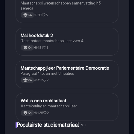
Maatschappijwetenschappen samenvatting h5
seneca
89
3
K4
Msl hoofdstuk 2
Maatschappijleer
Rechtsstaat maatschappijleer vwo 4
181
1
K4
Maatschappijleer Parlementaire Democratie
Maatschappijleer
Paragraaf 1 tot en met 8 notities
112
2
K4
Wat is een rechtsstaat
Maatschappijleer
Aantekeningen maatschappijleer
135
2
K4
Populairste studiemateriaal
9