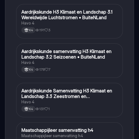
Aardrijkskunde H3 Klimaat en Landschap 3.1
Aardrijkskunde
Wereldwijde Luchtstromen • BuiteNLand
Havo 4
191
3
K4
Aardrijkskunde samenvatting H3 Klimaat en
Aardrijkskunde
Landschap 3.2 Seizoenen • BuiteNLand
Havo 4
178
7
K4
Aardrijkskunde Samenvatting H3 Klimaat en
Aardrijkskunde
Landschap 3.3 Zeestromen en
Klimaatgebieden • BuiteNLand
Havo 4
131
1
K4
Maatschappijleer samenvatting h4
Maatschappijleer
Maatschappijleer samenvatting h4