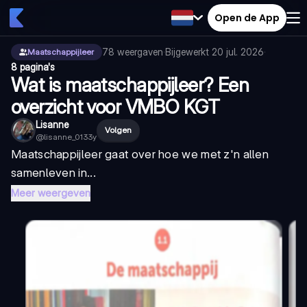
Open de App
78
weergaven
·
Bijgewerkt
20 jul. 2026
·
Maatschappijleer
8 pagina's
Wat is maatschappijleer? Een
overzicht voor VMBO KGT
Lisanne
Volgen
@
lisanne_0133y
Maatschappijleer gaat over hoe we met z'n allen
samenleven in...
Meer weergeven