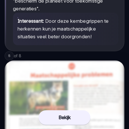
"bescherm de planeet voor toekomstige
generaties".
Interessant:
Door deze kernbegrippen te
herkennen kun je maatschappelijke
situaties veel beter doorgronden!
of
8
5
Bekijk