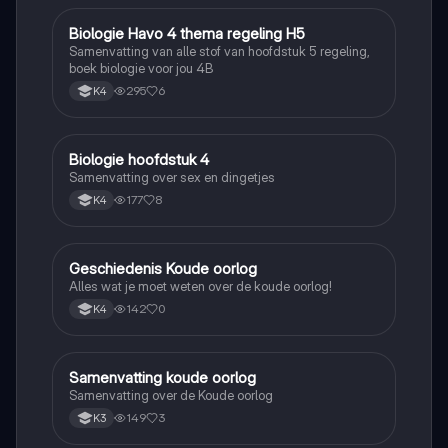
Biologie Havo 4 thema regeling H5
Biologie
Samenvatting van alle stof van hoofdstuk 5 regeling,
boek biologie voor jou 4B
295
6
K4
Biologie hoofdstuk 4
Biologie
Samenvatting over sex en dingetjes
177
8
K4
Geschiedenis Koude oorlog
Geschiedenis
Alles wat je moet weten over de koude oorlog!
142
0
K4
Samenvatting koude oorlog
Geschiedenis
Samenvatting over de Koude oorlog
149
3
K3