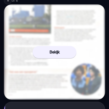
of
8
8
Bekijk