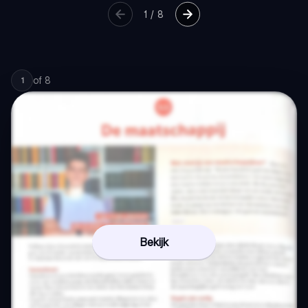
1
/
8
of
8
1
Bekijk