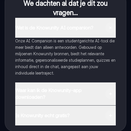
We dachten al dat je dit zou
vragen...
Wat is de Knowunity AI companion?
Onze AI Companion is een studentgerichte AI-tool die
meer biedt dan alleen antwoorden. Gebouwd op
miljoenen Knowunity bronnen, biedt het relevante
informatie, gepersonaliseerde studieplannen, quizzes en
inhoud direct in de chat, aangepast aan jouw
individuele leertraject.
Waar kan ik de Knowunity-app
downloaden?
Je kunt de app downloaden via Google Play Store en
Apple App Store.
Is Knowunity echt gratis?
Dat klopt! Geniet van gratis toegang tot leerinhoud,