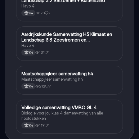
Landschap 3.2 Seizoenen • BuiteNLand
Havo 4
178
7
K4
Aardrijkskunde Samenvatting H3 Klimaat en
Aardrijkskunde
Landschap 3.3 Zeestromen en
Klimaatgebieden • BuiteNLand
Havo 4
131
1
K4
Maatschappijleer samenvatting h4
Maatschappijleer
Maatschappijleer samenvatting h4
212
7
K4
Volledige samenvatting VMBO GL 4
Biologie
Biologie voor jou klas 4 damenvatting van alle
hoofdstukken
119
1
K4