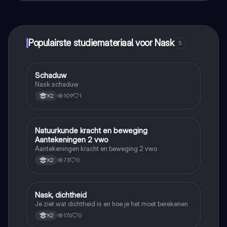
maak contact met medestudenten en krijg directe hulp.
Alles binnen handbereik!
Populairste studiemateriaal voor Nask
5
Schaduw
Nask
Nask schaduw
109
1
K2
Natuurkunde kracht en beweging
Nask
Aantekeningen 2 vwo
Aantekeningen kracht en beweging 2 vwo
73
0
K2
Nask, dichtheid
Nask
Je ziet wat dichtheid is en hoe je het moet berekenen
176
0
K2