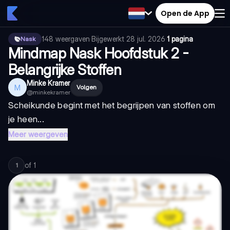
Open de App
148
weergaven
·
Bijgewerkt
28 jul. 2026
·
1 pagina
Nask
Mindmap Nask Hoofdstuk 2 -
Belangrijke Stoffen
Minke Kramer
M
Volgen
@
minkekramer
Scheikunde begint met het begrijpen van stoffen om
je heen...
Meer weergeven
of
1
1