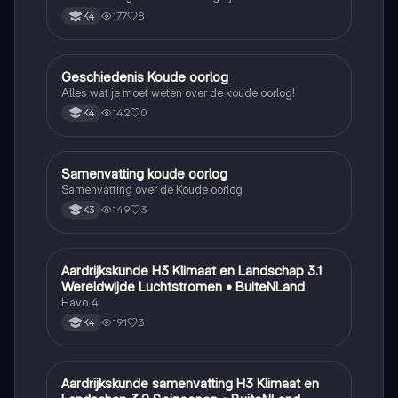
177
8
K4
Geschiedenis Koude oorlog
Geschiedenis
Alles wat je moet weten over de koude oorlog!
142
0
K4
Samenvatting koude oorlog
Geschiedenis
Samenvatting over de Koude oorlog
149
3
K3
Aardrijkskunde H3 Klimaat en Landschap 3.1
Aardrijkskunde
Wereldwijde Luchtstromen • BuiteNLand
Havo 4
191
3
K4
Aardrijkskunde samenvatting H3 Klimaat en
Aardrijkskunde