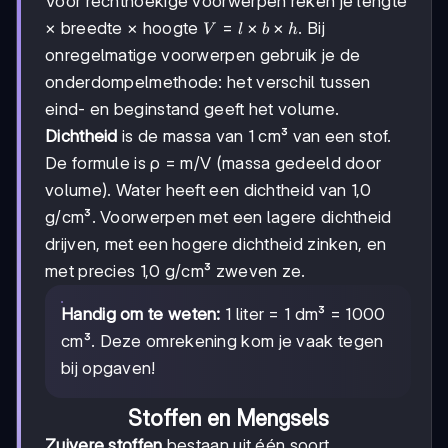
Voor rechthoekige voorwerpen reken je lengte
V
=
×
×
× breedte × hoogte
. Bij
V
l
b
h
=
onregelmatige voorwerpen gebruik je de
l
onderdompelmethode: het verschil tussen
×
b
eind- en beginstand geeft het volume.
×
Dichtheid
is de massa van 1 cm³ van een stof.
h
De formule is ρ = m/V (massa gedeeld door
volume). Water heeft een dichtheid van 1,0
g/cm³. Voorwerpen met een lagere dichtheid
drijven, met een hogere dichtheid zinken, en
met precies 1,0 g/cm³ zweven ze.
Handig om te weten:
1 liter = 1 dm³ = 1000
cm³. Deze omrekening kom je vaak tegen
bij opgaven!
Stoffen en Mengsels
Zuivere stoffen
bestaan uit één soort