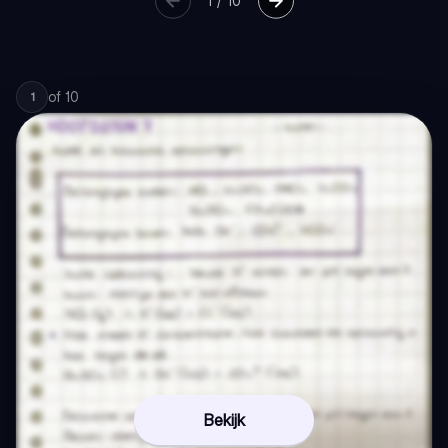
1
/
10
of
10
1
Bekijk