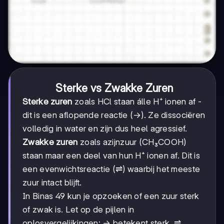
Sterke vs Zwakke Zuren
Sterke zuren
zoals HCl staan álle H⁺ ionen af -
dit is een aflopende reactie (→). Ze dissociëren
volledig in water en zijn dus heel agressief.
Zwakke zuren
zoals azijnzuur (CH₃COOH)
staan maar een deel van hun H⁺ ionen af. Dit is
een evenwichtsreactie (⇌) waarbij het meeste
zuur intact blijft.
In Binas 49 kun je opzoeken of een zuur sterk
of zwak is. Let op de pijlen in
oplosvergelijkingen: → betekent sterk, ⇌