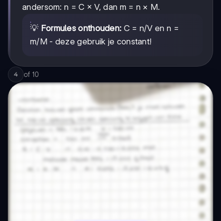
andersom: n = C × V, dan m = n × M.
💡
Formules onthouden:
C = n/V en n =
m/M - deze gebruik je constant!
of
10
4