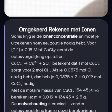
Omgekeerd Rekenen met Ionen
Soms krijg je de
ionenconcentratie
en moet je
uitrekenen hoeveel zout je nodig hebt. Voor
[Cl⁻] = 0,15 M bij CuCl₂: eerst de
oplosvergelijking opstellen.
CuCl₂ → Cu²⁺ + 2Cl⁻ betekent dat 1 mol CuCl₂
zorgt voor 2 mol Cl⁻. Als je 0,0375 mol Cl⁻
nodig hebt, dan heb je 0,0375 ÷ 2 = 0,019 mol
CuCl₂ nodig.
134,45
134
,
45
/
Met de molaire massa van CuCl₂
g
m
o
l
g/mol
bereken je: m = 0,019 × 134,45 = 2,5 g.
De
molverhouding
is cruciaal - zonder
oplosvergelijking kun je deze berekeningen