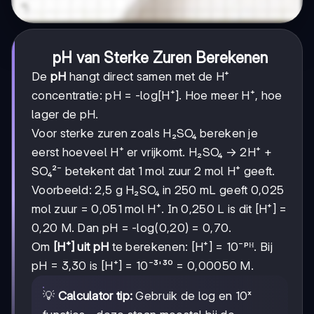
pH van Sterke Zuren Berekenen
De
pH
hangt direct samen met de H⁺
concentratie: pH = -log[H⁺]. Hoe meer H⁺, hoe
lager de pH.
Voor sterke zuren zoals H₂SO₄ bereken je
eerst hoeveel H⁺ er vrijkomt. H₂SO₄ → 2H⁺ +
SO₄²⁻ betekent dat 1 mol zuur 2 mol H⁺ geeft.
Voorbeeld: 2,5 g H₂SO₄ in 250 mL geeft 0,025
mol zuur = 0,051 mol H⁺. In 0,250 L is dit [H⁺] =
0,20 M. Dan pH = -log(0,20) = 0,70.
Om
[H⁺] uit pH
te berekenen: [H⁺] = 10⁻ᵖᴴ. Bij
pH = 3,30 is [H⁺] = 10⁻³'³⁰ = 0,00050 M.
💡
Calculator tip:
Gebruik de log en 10ˣ