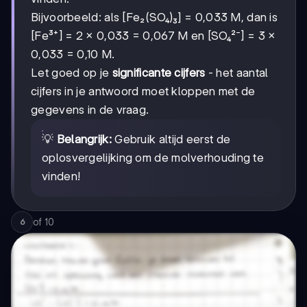
Bijvoorbeeld: als [Fe₂(SO₄)₃] = 0,033 M, dan is
[Fe³⁺] = 2 × 0,033 = 0,067 M en [SO₄²⁻] = 3 ×
0,033 = 0,10 M.
Let goed op je
significante cijfers
- het aantal
cijfers in je antwoord moet kloppen met de
gegevens in de vraag.
💡
Belangrijk:
Gebruik altijd eerst de
oplosvergelijking om de molverhouding te
vinden!
of
10
6