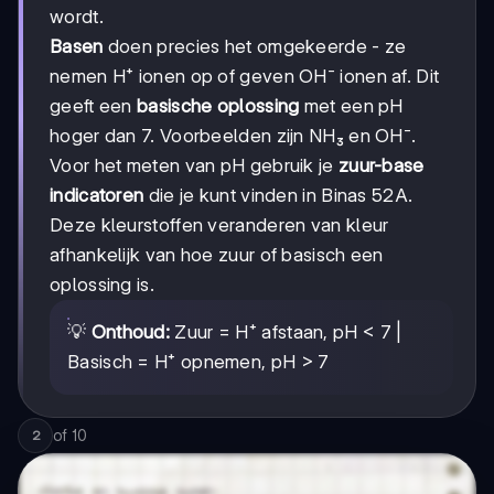
wordt.
Basen
doen precies het omgekeerde - ze
nemen H⁺ ionen op of geven OH⁻ ionen af. Dit
geeft een
basische oplossing
met een pH
hoger dan 7. Voorbeelden zijn NH₃ en OH⁻.
Voor het meten van pH gebruik je
zuur-base
indicatoren
die je kunt vinden in Binas 52A.
Deze kleurstoffen veranderen van kleur
afhankelijk van hoe zuur of basisch een
oplossing is.
💡
Onthoud:
Zuur = H⁺ afstaan, pH < 7 |
Basisch = H⁺ opnemen, pH > 7
of
10
2