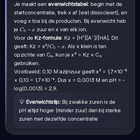
Je maakt een
evenwichtstabel
: begin met de
startconcentratie, trek x af (wat dissocieert), en
voeg x toe bij de producten. Bij evenwicht heb
C₀-
−
je
zuur en x van elk ion.
C
x
0
x
Voor de
Kz-formule
: Kz = [H⁺][A⁻]/[HA]. Dit
C₀-
−
geeft: Kz = x²/
. Als x klein is ten
C
x
0
x
opzichte van C₀, kun je x² = Kz × C₀
gebruiken.
Voorbeeld: 0,10 M azijnzuur geeft x² = 1,7×10⁻⁵
× 0,10 = 1,7×10⁻⁶. Dus x = 0,0013 M en pH = -
log(0,0013) = 2,9.
💡
Evenwichtstip:
Bij zwakke zuren is de
pH altijd hoger (minder zuur) dan bij sterke
zuren met dezelfde concentratie