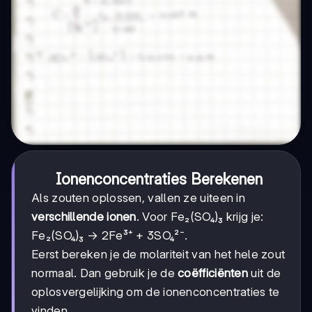
Ionenconcentraties Berekenen
Als zouten oplossen, vallen ze uiteen in
verschillende ionen
. Voor Fe₂(SO₄)₃ krijg je:
Fe₂(SO₄)₃ → 2Fe³⁺ + 3SO₄²⁻.
Eerst bereken je de molariteit van het hele zout
normaal. Dan gebruik je de
coëfficiënten
uit de
oplosvergelijking om de ionenconcentraties te
vinden.