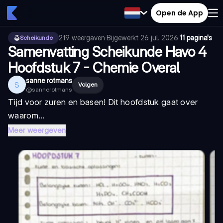
Open de App
219
weergaven
·
Bijgewerkt
26 jul. 2026
·
11 pagina's
Scheikunde
Samenvatting Scheikunde Havo 4
Hoofdstuk 7 - Chemie Overal
sanne rotmans
S
Volgen
@
sannerotmans
Tijd voor zuren en basen! Dit hoofdstuk gaat over
waarom...
Meer weergeven