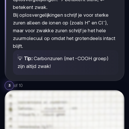
betekent zwak.
Bij oplosvergelijkingen schrijf je voor sterke
zuren alleen de ionen op (zoals H⁺ en Cl⁻),
maar voor zwakke zuren schrijf je het hele
zuurmolecuul op omdat het grotendeels intact
blijft.
💡
Tip:
Carbonzuren (met -COOH groep)
zijn altijd zwak!
of
10
3