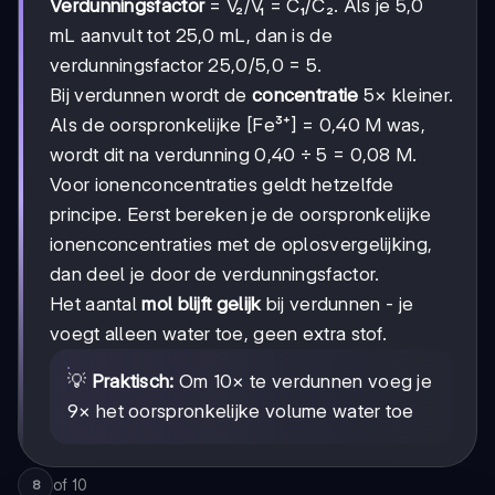
Verdunningsfactor
= V₂/V₁ = C₁/C₂. Als je 5,0
mL aanvult tot 25,0 mL, dan is de
verdunningsfactor 25,0/5,0 = 5.
Bij verdunnen wordt de
concentratie
5× kleiner.
Als de oorspronkelijke [Fe³⁺] = 0,40 M was,
wordt dit na verdunning 0,40 ÷ 5 = 0,08 M.
Voor ionenconcentraties geldt hetzelfde
principe. Eerst bereken je de oorspronkelijke
ionenconcentraties met de oplosvergelijking,
dan deel je door de verdunningsfactor.
Het aantal
mol blijft gelijk
bij verdunnen - je
voegt alleen water toe, geen extra stof.
💡
Praktisch:
Om 10× te verdunnen voeg je
9× het oorspronkelijke volume water toe
of
10
8