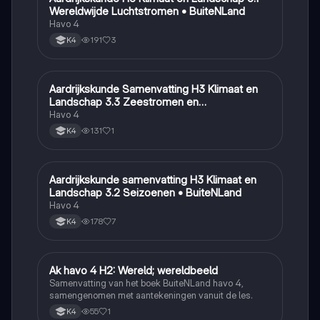
Wereldwijde Luchtstromen • BuiteNLand
Havo 4
191
3
K4
Aardrijkskunde Samenvatting H3 Klimaat en
Aardrijkskunde
Landschap 3.3 Zeestromen en
Klimaatgebieden • BuiteNLand
Havo 4
131
1
K4
Aardrijkskunde samenvatting H3 Klimaat en
Aardrijkskunde
Landschap 3.2 Seizoenen • BuiteNLand
Havo 4
178
7
K4
Ak havo 4 H2: Wereld; wereldbeeld
Aardrijkskunde
Samenvatting van het boek BuiteNLand havo 4,
samengenomen met aantekeningen vanuit de les.
55
1
K4