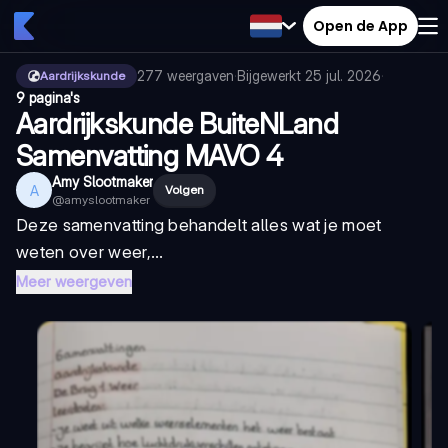
Open de App
277
weergaven
·
Bijgewerkt
25 jul. 2026
·
Aardrijkskunde
9 pagina's
Aardrijkskunde BuiteNLand
Samenvatting MAVO 4
Amy Slootmaker
A
Volgen
@
amyslootmaker
Deze samenvatting behandelt alles wat je moet
weten over weer,...
Meer weergeven