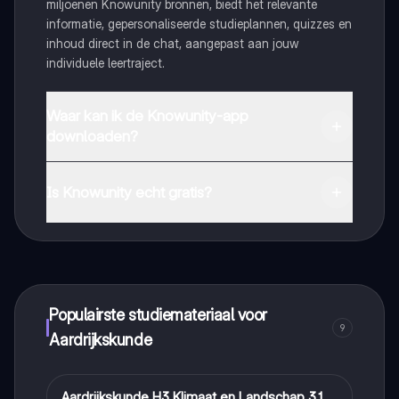
miljoenen Knowunity bronnen, biedt het relevante
informatie, gepersonaliseerde studieplannen, quizzes en
inhoud direct in de chat, aangepast aan jouw
individuele leertraject.
Waar kan ik de Knowunity-app
downloaden?
Je kunt de app downloaden via Google Play Store en
Apple App Store.
Is Knowunity echt gratis?
Dat klopt! Geniet van gratis toegang tot leerinhoud,
maak contact met medestudenten en krijg directe hulp.
Alles binnen handbereik!
Populairste studiemateriaal voor
9
Aardrijkskunde
Aardrijkskunde H3 Klimaat en Landschap 3.1
Aardrijkskunde