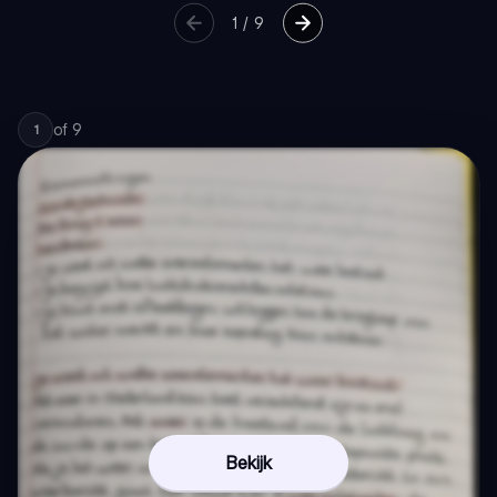
1
/
9
of
9
1
Bekijk