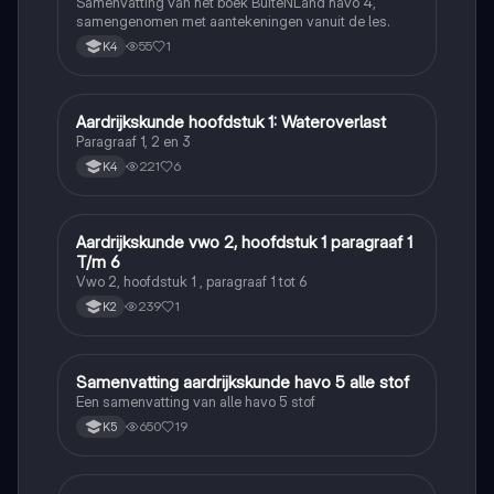
Samenvatting van het boek BuiteNLand havo 4,
samengenomen met aantekeningen vanuit de les.
55
1
K4
Aardrijkskunde hoofdstuk 1: Wateroverlast
Aardrijkskunde
Paragraaf 1, 2 en 3
221
6
K4
Aardrijkskunde vwo 2, hoofdstuk 1 paragraaf 1
Aardrijkskunde
T/m 6
Vwo 2, hoofdstuk 1 , paragraaf 1 tot 6
239
1
K2
Samenvatting aardrijkskunde havo 5 alle stof
Aardrijkskunde
Een samenvatting van alle havo 5 stof
650
19
K5