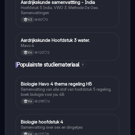
Aardrijkskunde samenvattting - India
Aardrijkskunde
Hoofdstuk 5 India. VWO 3. Methode De Geo.
Samenvattingen
80
0
K3
Aardrijkskunde Hoofdstuk 3 water.
Aardrijkskunde
Mavo 4
122
2
K4
Populairste studiemateriaal
9
Biologie Havo 4 thema regeling H5
Biologie
Samenvatting van alle stof van hoofdstuk 5 regeling,
boek biologie voor jou 4B
295
6
K4
Biologie hoofdstuk 4
Biologie
Samenvatting over sex en dingetjes
177
8
K4