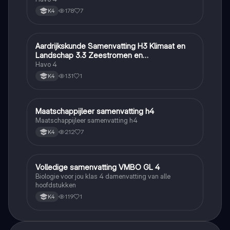
178
7
K4
Aardrijkskunde Samenvatting H3 Klimaat en
Aardrijkskunde
Landschap 3.3 Zeestromen en
Klimaatgebieden • BuiteNLand
Havo 4
131
1
K4
Maatschappijleer samenvatting h4
Maatschappijleer
Maatschappijleer samenvatting h4
212
7
K4
Volledige samenvatting VMBO GL 4
Biologie
Biologie voor jou klas 4 damenvatting van alle
hoofdstukken
119
1
K4