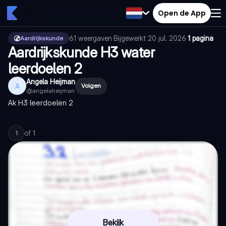
Open de App
61
weergaven
·
Bijgewerkt
20 jul. 2026
·
1 pagina
Aardrijkskunde
Aardrijkskunde H3 water
leerdoelen 2
Angela Heijman
A
Volgen
@
angelaheijman
Ak H3 leerdoelen 2
of
1
1
Bekijk