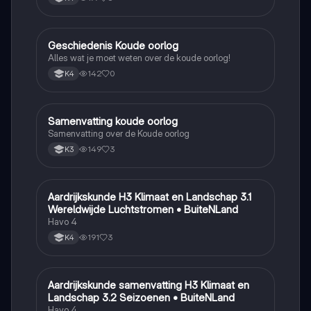
Geschiedenis Koude oorlog
Geschiedenis
Alles wat je moet weten over de koude oorlog!
142
0
K4
Samenvatting koude oorlog
Geschiedenis
Samenvatting over de Koude oorlog
149
3
K3
Aardrijkskunde H3 Klimaat en Landschap 3.1
Aardrijkskunde
Wereldwijde Luchtstromen • BuiteNLand
Havo 4
191
3
K4
Aardrijkskunde samenvatting H3 Klimaat en
Aardrijkskunde
Landschap 3.2 Seizoenen • BuiteNLand
Havo 4