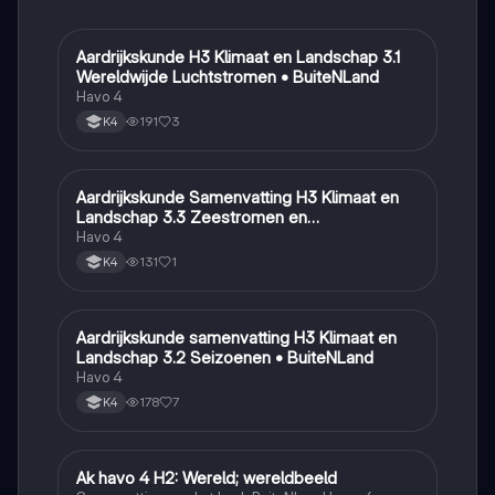
Aardrijkskunde H3 Klimaat en Landschap 3.1
Aardrijkskunde
Wereldwijde Luchtstromen • BuiteNLand
Havo 4
191
3
K4
Aardrijkskunde Samenvatting H3 Klimaat en
Aardrijkskunde
Landschap 3.3 Zeestromen en
Klimaatgebieden • BuiteNLand
Havo 4
131
1
K4
Aardrijkskunde samenvatting H3 Klimaat en
Aardrijkskunde
Landschap 3.2 Seizoenen • BuiteNLand
Havo 4
178
7
K4
Ak havo 4 H2: Wereld; wereldbeeld
Aardrijkskunde