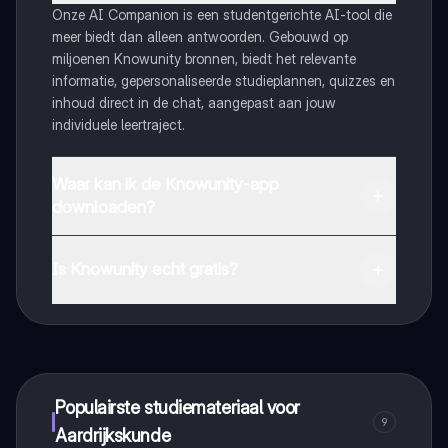
Onze AI Companion is een studentgerichte AI-tool die
meer biedt dan alleen antwoorden. Gebouwd op
miljoenen Knowunity bronnen, biedt het relevante
informatie, gepersonaliseerde studieplannen, quizzes en
inhoud direct in de chat, aangepast aan jouw
individuele leertraject.
Waar kan ik de Knowunity-app
downloaden?
Je kunt de app downloaden via Google Play Store en
Apple App Store.
Is Knowunity echt gratis?
Dat klopt! Geniet van gratis toegang tot leerinhoud,
maak contact met medestudenten en krijg directe hulp.
Alles binnen handbereik!
Populairste studiemateriaal voor
9
Aardrijkskunde