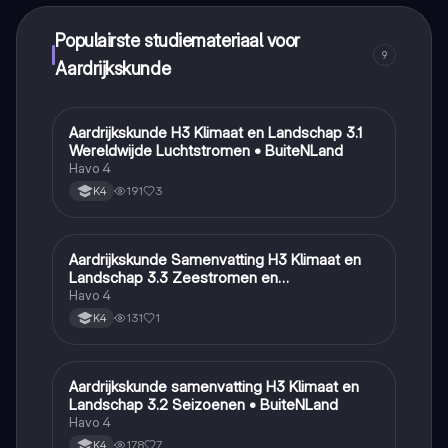
Populairste studiemateriaal voor
9
Aardrijkskunde
Aardrijkskunde H3 Klimaat en Landschap 3.1
Aardrijkskunde
Wereldwijde Luchtstromen • BuiteNLand
Havo 4
191
3
K4
Aardrijkskunde Samenvatting H3 Klimaat en
Aardrijkskunde
Landschap 3.3 Zeestromen en
Klimaatgebieden • BuiteNLand
Havo 4
131
1
K4
Aardrijkskunde samenvatting H3 Klimaat en
Aardrijkskunde
Landschap 3.2 Seizoenen • BuiteNLand
Havo 4
178
7
K4