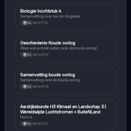
Biologie hoofdstuk 4
Biologie
Samenvatting over sex en dingetjes
177
8
K4
Geschiedenis Koude oorlog
Geschiedenis
Alles wat je moet weten over de koude oorlog!
142
0
K4
Samenvatting koude oorlog
Geschiedenis
Samenvatting over de Koude oorlog
149
3
K3
Aardrijkskunde H3 Klimaat en Landschap 3.1
Aardrijkskunde
Wereldwijde Luchtstromen • BuiteNLand
Havo 4
191
3
K4