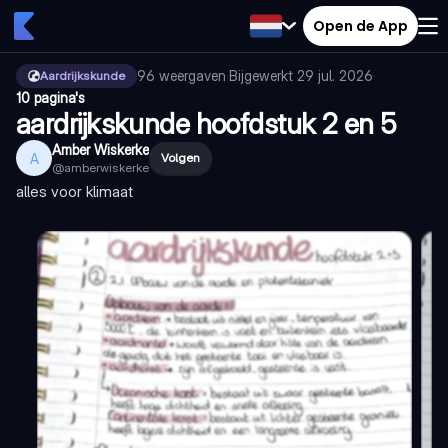
Open de App
96
weergaven
·
Bijgewerkt
29 jul. 2026
·
Aardrijkskunde
10 pagina's
aardrijkskunde hoofdstuk 2 en 5
Amber Wiskerke
A
Volgen
@
amberwiskerke
alles voor klimaat