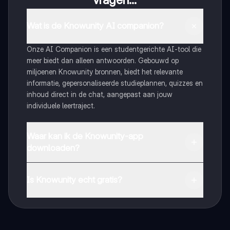
Wat is de Knowunity AI companion?
Onze AI Companion is een studentgerichte AI-tool die
meer biedt dan alleen antwoorden. Gebouwd op
miljoenen Knowunity bronnen, biedt het relevante
informatie, gepersonaliseerde studieplannen, quizzes en
inhoud direct in de chat, aangepast aan jouw
individuele leertraject.
Waar kan ik de Knowunity-app
downloaden?
Je kunt de app downloaden via Google Play Store en
Apple App Store.
Is Knowunity echt gratis?
Dat klopt! Geniet van gratis toegang tot leerinhoud,
maak contact met medestudenten en krijg directe hulp.
Alles binnen handbereik!