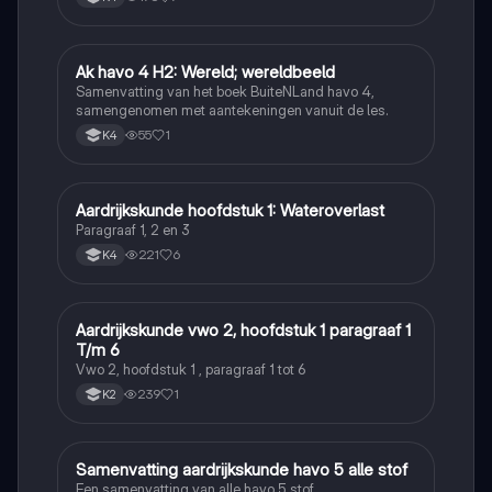
Ak havo 4 H2: Wereld; wereldbeeld
Aardrijkskunde
Samenvatting van het boek BuiteNLand havo 4,
samengenomen met aantekeningen vanuit de les.
55
1
K4
Aardrijkskunde hoofdstuk 1: Wateroverlast
Aardrijkskunde
Paragraaf 1, 2 en 3
221
6
K4
Aardrijkskunde vwo 2, hoofdstuk 1 paragraaf 1
Aardrijkskunde
T/m 6
Vwo 2, hoofdstuk 1 , paragraaf 1 tot 6
239
1
K2
Samenvatting aardrijkskunde havo 5 alle stof
Aardrijkskunde
Een samenvatting van alle havo 5 stof