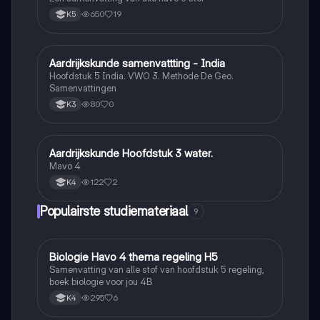
650
19
K5
Aardrijkskunde samenvattting - India
Aardrijkskunde
Hoofdstuk 5 India. VWO 3. Methode De Geo.
Samenvattingen
80
0
K3
Aardrijkskunde Hoofdstuk 3 water.
Aardrijkskunde
Mavo 4
122
2
K4
Populairste studiemateriaal
9
Biologie Havo 4 thema regeling H5
Biologie
Samenvatting van alle stof van hoofdstuk 5 regeling,
boek biologie voor jou 4B
295
6
K4