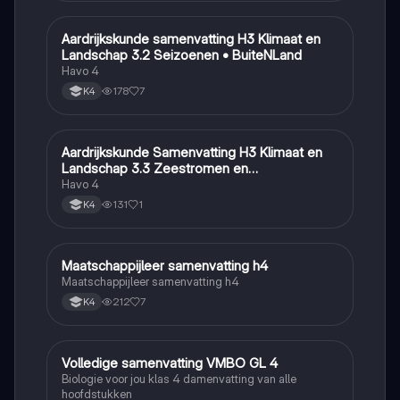
Aardrijkskunde samenvatting H3 Klimaat en
Aardrijkskunde
Landschap 3.2 Seizoenen • BuiteNLand
Havo 4
178
7
K4
Aardrijkskunde Samenvatting H3 Klimaat en
Aardrijkskunde
Landschap 3.3 Zeestromen en
Klimaatgebieden • BuiteNLand
Havo 4
131
1
K4
Maatschappijleer samenvatting h4
Maatschappijleer
Maatschappijleer samenvatting h4
212
7
K4
Volledige samenvatting VMBO GL 4
Biologie
Biologie voor jou klas 4 damenvatting van alle
hoofdstukken