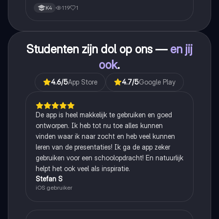
119
1
K4
Studenten zijn dol op ons —
en jij
ook
.
4.6
/5
App Store
4.7
/5
Google Play
De app is heel makkelijk te gebruiken en goed
ontworpen. Ik heb tot nu toe alles kunnen
vinden waar ik naar zocht en heb veel kunnen
leren van de presentaties! Ik ga de app zeker
gebruiken voor een schoolopdracht! En natuurlijk
helpt het ook veel als inspiratie.
Stefan S
iOS gebruiker