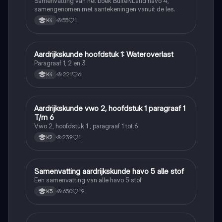
Samenvatting van het boek BuiteNLand havo 4,
samengenomen met aantekeningen vanuit de les.
55
1
K4
Aardrijkskunde hoofdstuk 1: Wateroverlast
Aardrijkskunde
Paragraaf 1, 2 en 3
221
6
K4
Aardrijkskunde vwo 2, hoofdstuk 1 paragraaf 1
Aardrijkskunde
T/m 6
Vwo 2, hoofdstuk 1 , paragraaf 1 tot 6
239
1
K2
Samenvatting aardrijkskunde havo 5 alle stof
Aardrijkskunde
Een samenvatting van alle havo 5 stof
650
19
K5