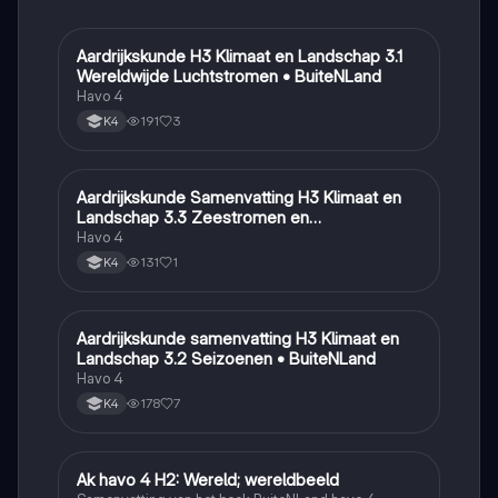
Aardrijkskunde H3 Klimaat en Landschap 3.1
Aardrijkskunde
Wereldwijde Luchtstromen • BuiteNLand
Havo 4
191
3
K4
Aardrijkskunde Samenvatting H3 Klimaat en
Aardrijkskunde
Landschap 3.3 Zeestromen en
Klimaatgebieden • BuiteNLand
Havo 4
131
1
K4
Aardrijkskunde samenvatting H3 Klimaat en
Aardrijkskunde
Landschap 3.2 Seizoenen • BuiteNLand
Havo 4
178
7
K4
Ak havo 4 H2: Wereld; wereldbeeld
Aardrijkskunde