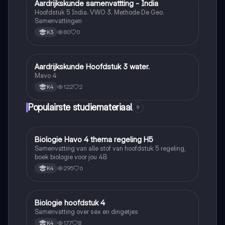
Aardrijkskunde samenvattting - India
Aardrijkskunde
Hoofdstuk 5 India. VWO 3. Methode De Geo.
Samenvattingen
80
0
K3
Aardrijkskunde Hoofdstuk 3 water.
Aardrijkskunde
Mavo 4
122
2
K4
Populairste studiemateriaal
9
Biologie Havo 4 thema regeling H5
Biologie
Samenvatting van alle stof van hoofdstuk 5 regeling,
boek biologie voor jou 4B
295
6
K4
Biologie hoofdstuk 4
Biologie
Samenvatting over sex en dingetjes
177
8
K4