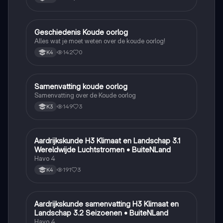
Geschiedenis Koude oorlog
Geschiedenis
Alles wat je moet weten over de koude oorlog!
142
0
K4
Samenvatting koude oorlog
Geschiedenis
Samenvatting over de Koude oorlog
149
3
K3
Aardrijkskunde H3 Klimaat en Landschap 3.1
Aardrijkskunde
Wereldwijde Luchtstromen • BuiteNLand
Havo 4
191
3
K4
Aardrijkskunde samenvatting H3 Klimaat en
Aardrijkskunde
Landschap 3.2 Seizoenen • BuiteNLand
Havo 4