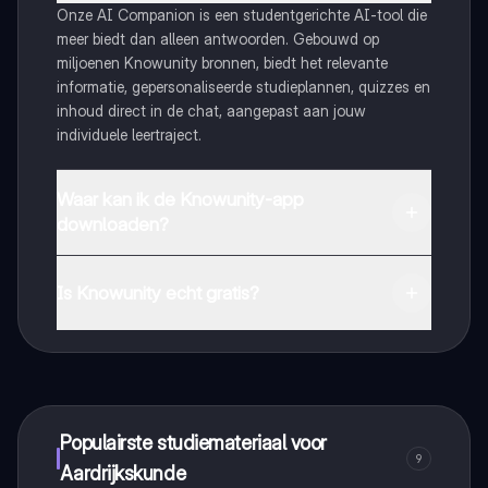
Onze AI Companion is een studentgerichte AI-tool die
meer biedt dan alleen antwoorden. Gebouwd op
miljoenen Knowunity bronnen, biedt het relevante
informatie, gepersonaliseerde studieplannen, quizzes en
inhoud direct in de chat, aangepast aan jouw
individuele leertraject.
Waar kan ik de Knowunity-app
downloaden?
Je kunt de app downloaden via Google Play Store en
Apple App Store.
Is Knowunity echt gratis?
Dat klopt! Geniet van gratis toegang tot leerinhoud,
maak contact met medestudenten en krijg directe hulp.
Alles binnen handbereik!
Populairste studiemateriaal voor
9
Aardrijkskunde