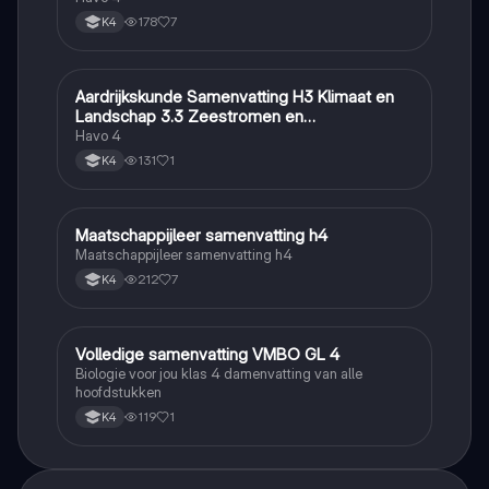
178
7
K4
Aardrijkskunde Samenvatting H3 Klimaat en
Aardrijkskunde
Landschap 3.3 Zeestromen en
Klimaatgebieden • BuiteNLand
Havo 4
131
1
K4
Maatschappijleer samenvatting h4
Maatschappijleer
Maatschappijleer samenvatting h4
212
7
K4
Volledige samenvatting VMBO GL 4
Biologie
Biologie voor jou klas 4 damenvatting van alle
hoofdstukken
119
1
K4