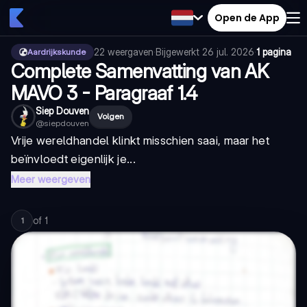
Open de App
22
weergaven
·
Bijgewerkt
26 jul. 2026
·
1 pagina
Aardrijkskunde
Complete Samenvatting van AK
MAVO 3 - Paragraaf 1.4
Siep Douven
Volgen
@
siepdouven
Vrije wereldhandel klinkt misschien saai, maar het
beïnvloedt eigenlijk je...
Meer weergeven
of
1
1