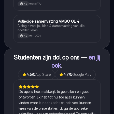
212
7
K4
Volledige samenvatting VMBO GL 4
Biologie
Biologie voor jou klas 4 damenvatting van alle
hoofdstukken
119
1
K4
Studenten zijn dol op ons —
en jij
ook
.
4.6
/5
App Store
4.7
/5
Google Play
De app is heel makkelijk te gebruiken en goed
ontworpen. Ik heb tot nu toe alles kunnen
vinden waar ik naar zocht en heb veel kunnen
leren van de presentaties! Ik ga de app zeker
gebruiken voor een schoolopdracht! En natuurlijk