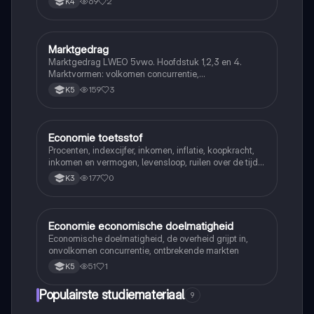
69
2
K4
Marktgedrag
Economie
Marktgedrag LWEO 5vwo. Hoofdstuk 1,2,3 en 4.
Marktvormen: volkomen concurrentie,
monopolistische concurrentie, oligopolie en monopolie
159
3
K5
Economie toetsstof
Economie
Procenten, indexcijfer, inkomen, inflatie, koopkracht,
inkomen en vermogen, levensloop, ruilen over de tijd,
rente (interest), spaarrekening en spaardeposito,
177
0
K3
particuliere verzekeringen, averechtse selectie, moral
hazard
Economie economische doelmatigheid
Economie
Economische doelmatigheid, de overheid grijpt in,
onvolkomen concurrentie, ontbrekende markten
51
1
K5
Populairste studiemateriaal
9