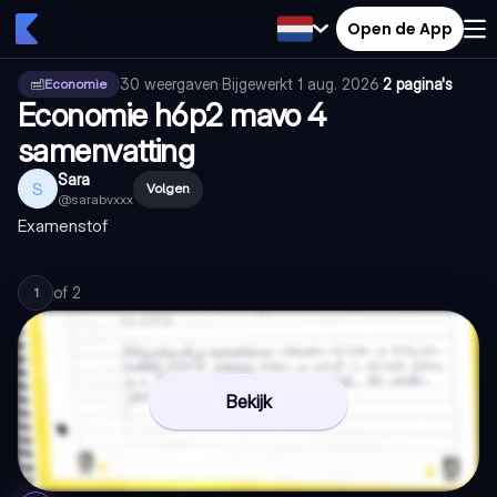
Open de App
30
weergaven
·
Bijgewerkt
1 aug. 2026
·
2 pagina's
Economie
Economie h6p2 mavo 4
samenvatting
Sara
S
Volgen
@
sarabvxxx
Examenstof
of
2
1
Bekijk