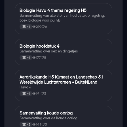
Biologie Havo 4 thema regeling H5
Biologie
Samenvatting van alle stof van hoofdstuk 5 regeling,
boek biologie voor jou 4B
295
6
K4
Biologie hoofdstuk 4
Biologie
Samenvatting over sex en dingetjes
177
8
K4
Aardrijkskunde H3 Klimaat en Landschap 3.1
Aardrijkskunde
Wereldwijde Luchtstromen • BuiteNLand
Havo 4
191
3
K4
Samenvatting koude oorlog
Geschiedenis
Samenvatting over de Koude oorlog
149
3
K3