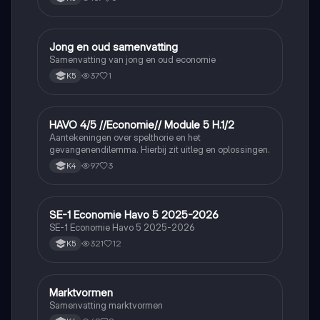
Jong en oud samenvatting
Economie
Samenvatting van jong en oud economie
37
1
K5
HAVO 4/5 //Economie// Module 5 H.1/2
Economie
Aantekeningen over spelthorie en het
gevangenendilemma. Hierbij zit uitleg en oplossingen.
97
3
K4
SE-1 Economie Havo 5 2025-2026
Economie
SE-1 Economie Havo 5 2025-2026
321
12
K5
Marktvormen
Economie
Samenvatting marktvormen