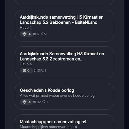
Aardrijkskunde samenvatting H3 Klimaat en
Aardrijkskunde
Landschap 3.2 Seizoenen • BuiteNLand
Havo 4
178
7
K4
Aardrijkskunde Samenvatting H3 Klimaat en
Aardrijkskunde
Landschap 3.3 Zeestromen en
Klimaatgebieden • BuiteNLand
Havo 4
131
1
K4
Geschiedenis Koude oorlog
Geschiedenis
Alles wat je moet weten over de koude oorlog!
142
0
K4
Maatschappijleer samenvatting h4
Maatschappijleer
Maatschappijleer samenvatting h4