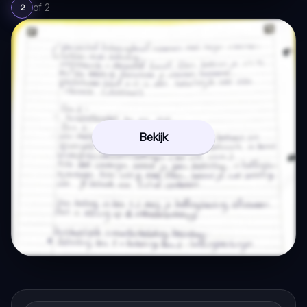
of
2
2
Bekijk