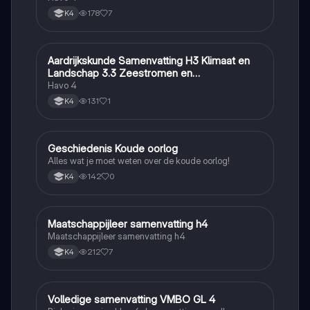
178
7
K4
Aardrijkskunde Samenvatting H3 Klimaat en
Aardrijkskunde
Landschap 3.3 Zeestromen en
Klimaatgebieden • BuiteNLand
Havo 4
131
1
K4
Geschiedenis Koude oorlog
Geschiedenis
Alles wat je moet weten over de koude oorlog!
142
0
K4
Maatschappijleer samenvatting h4
Maatschappijleer
Maatschappijleer samenvatting h4
212
7
K4
Volledige samenvatting VMBO GL 4
Biologie