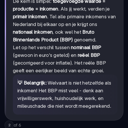
De kern is simpel:
toegevoegde waarde =
productie = inkomen
. Als jij werkt, verdien je
primair inkomen
. Tel alle primaire inkomens van
Nederland bij elkaar op en je krijgt ons
nationaal inkomen
, ook wel het
Bruto
Binnenlands Product (BBP)
genoemd.
Let op het verschil tussen
nominaal BBP
(gewoon in euro's geteld) en
reëel BBP
(gecorrigeerd voor inflatie). Het reële BBP
geeft een eerlijker beeld van echte groei.
💡 Belangrijk:
Welvaart is niet hetzelfde als
inkomen! Het BBP mist veel - denk aan
vrijwilligerswerk, huishoudelijk werk, en
milieuschade die niet wordt meegerekend.
of
6
2