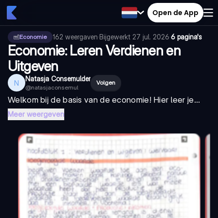
Open de App
162
weergaven
·
Bijgewerkt
27 jul. 2026
·
6 pagina's
Economie
Economie: Leren Verdienen en
Uitgeven
Natasja Consemulder
N
Volgen
@
natasjaconsemul
Welkom bij de basis van de economie! Hier leer je...
Meer weergeven