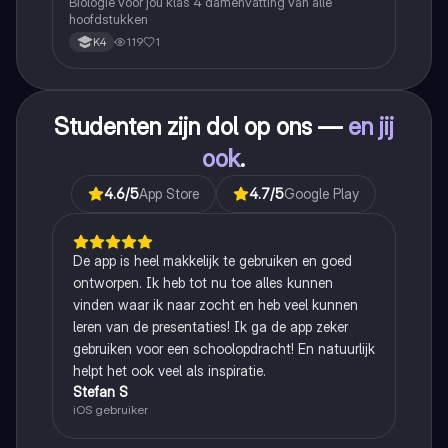
Biologie voor jou klas 4 damenvatting van alle
hoofdstukken
119
1
K4
Studenten zijn dol op ons —
en jij
ook
.
4.6
/5
App Store
4.7
/5
Google Play
De app is heel makkelijk te gebruiken en goed
ontworpen. Ik heb tot nu toe alles kunnen
vinden waar ik naar zocht en heb veel kunnen
leren van de presentaties! Ik ga de app zeker
gebruiken voor een schoolopdracht! En natuurlijk
helpt het ook veel als inspiratie.
Stefan S
iOS gebruiker