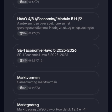
37
1
K5
HAVO 4/5 //Economie// Module 5 H.1/2
Economie
Aantekeningen over spelthorie en het
gevangenendilemma. Hierbij zit uitleg en oplossingen.
97
3
K4
SE-1 Economie Havo 5 2025-2026
Economie
SE-1 Economie Havo 5 2025-2026
321
12
K5
Marktvormen
Economie
Samenvatting marktvormen
69
2
K4
Marktgedrag
Economie
Marktgedrag LWEO 5vwo. Hoofdstuk 1,2,3 en 4.