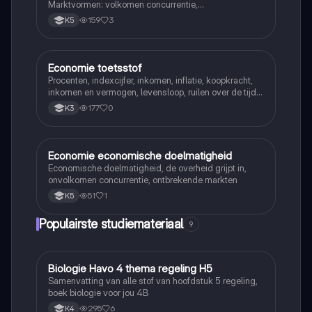
Marktvormen: volkomen concurrentie,
monopolistische concurrentie, oligopolie en monopolie
159
3
K5
Economie toetsstof
Economie
Procenten, indexcijfer, inkomen, inflatie, koopkracht,
inkomen en vermogen, levensloop, ruilen over de tijd,
rente (interest), spaarrekening en spaardeposito,
177
0
K3
particuliere verzekeringen, averechtse selectie, moral
hazard
Economie economische doelmatigheid
Economie
Economische doelmatigheid, de overheid grijpt in,
onvolkomen concurrentie, ontbrekende markten
51
1
K5
Populairste studiemateriaal
9
Biologie Havo 4 thema regeling H5
Biologie
Samenvatting van alle stof van hoofdstuk 5 regeling,
boek biologie voor jou 4B
295
6
K4