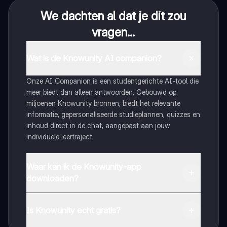
We dachten al dat je dit zou
vragen...
Wat is de Knowunity AI companion?
Onze AI Companion is een studentgerichte AI-tool die
meer biedt dan alleen antwoorden. Gebouwd op
miljoenen Knowunity bronnen, biedt het relevante
informatie, gepersonaliseerde studieplannen, quizzes en
inhoud direct in de chat, aangepast aan jouw
individuele leertraject.
Waar kan ik de Knowunity-app
downloaden?
Je kunt de app downloaden via Google Play Store en
Apple App Store.
Is Knowunity echt gratis?