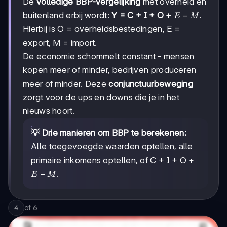
De
volledige BBP-vergelijking
met overheid en
E
−
buitenland erbij wordt:
Y = C + I + O +
.
E
M
-
Hierbij is O = overheidsbestedingen, E =
M
export, M = import.
De economie schommelt constant - mensen
kopen meer of minder, bedrijven produceren
meer of minder. Deze
conjunctuurbeweging
zorgt voor de ups en downs die je in het
nieuws hoort.
💡 Drie manieren om BBP te berekenen:
Alle toegevoegde waarden optellen, alle
primaire inkomens optellen, of C + I + O +
E
−
.
E
M
-
M
of
6
4