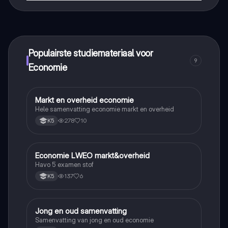
Dat klopt! Geniet van gratis toegang tot leerinhoud,
maak contact met medestudenten en krijg directe hulp.
Alles binnen handbereik!
Populairste studiemateriaal voor
9
Economie
Markt en overheid economie
Economie
Hele samenvatting economie markt en overheid
278
10
K5
Economie LWEO markt&overheid
Economie
Havo 5 examen stof
137
6
K5
Jong en oud samenvatting
Economie
Samenvatting van jong en oud economie