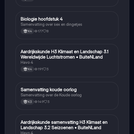
Biologie hoofdstuk 4
Biologie
Samenvatting over sex en dingetjes
177
8
K4
Aardrijkskunde H3 Klimaat en Landschap 3.1
Aardrijkskunde
Wereldwijde Luchtstromen • BuiteNLand
Havo 4
191
3
K4
Samenvatting koude oorlog
Geschiedenis
Samenvatting over de Koude oorlog
149
3
K3
Aardrijkskunde samenvatting H3 Klimaat en
Aardrijkskunde
Landschap 3.2 Seizoenen • BuiteNLand
Havo 4