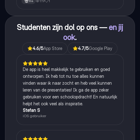
119
1
K4
Studenten zijn dol op ons —
en jij
ook
.
4.6
/5
App Store
4.7
/5
Google Play
De app is heel makkelijk te gebruiken en goed
ontworpen. Ik heb tot nu toe alles kunnen
vinden waar ik naar zocht en heb veel kunnen
leren van de presentaties! Ik ga de app zeker
gebruiken voor een schoolopdracht! En natuurlijk
helpt het ook veel als inspiratie.
Stefan S
iOS gebruiker