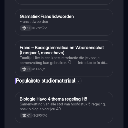
Gramatiek Frans lidwoorden
Frans
Frans lidwoorden
235
2
K1
Frans – Basisgrammatica en Woordenschat
Frans
(Leerjaar 1, mavo-havo)
Tuurlijk! Hier is een korte introductie die je voor je
samenvatting kan gebruiken. 👇 --- Introductie In dit
schrift staat alle belangrijke Franse grammatica en
137
1
K1
woordenschat die je moet kennen in het eerste
leerjaar van mavo-havo (leerjaar 1)
Populairste studiemateriaal
9
Biologie Havo 4 thema regeling H5
Biologie
Samenvatting van alle stof van hoofdstuk 5 regeling,
boek biologie voor jou 4B
295
6
K4