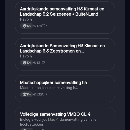
Aardrijkskunde samenvatting H3 Klimaat en
Aardrijkskunde
Landschap 3.2 Seizoenen • BuiteNLand
Havo 4
178
7
K4
Aardrijkskunde Samenvatting H3 Klimaat en
Aardrijkskunde
Landschap 3.3 Zeestromen en
Klimaatgebieden • BuiteNLand
Havo 4
131
1
K4
Maatschappijleer samenvatting h4
Maatschappijleer
Maatschappijleer samenvatting h4
212
7
K4
Volledige samenvatting VMBO GL 4
Biologie
Biologie voor jou klas 4 damenvatting van alle
hoofdstukken