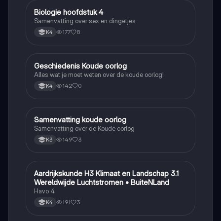
Biologie hoofdstuk 4
Biologie
Samenvatting over sex en dingetjes
177
8
K4
Geschiedenis Koude oorlog
Geschiedenis
Alles wat je moet weten over de koude oorlog!
142
0
K4
Samenvatting koude oorlog
Geschiedenis
Samenvatting over de Koude oorlog
149
3
K3
Aardrijkskunde H3 Klimaat en Landschap 3.1
Aardrijkskunde
Wereldwijde Luchtstromen • BuiteNLand
Havo 4
191
3
K4