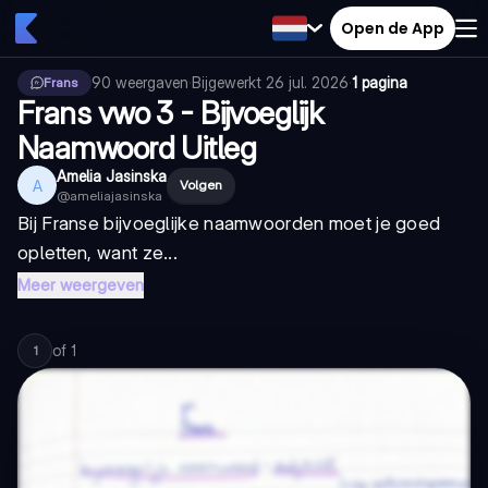
Open de App
90
weergaven
·
Bijgewerkt
26 jul. 2026
·
1 pagina
Frans
Frans vwo 3 - Bijvoeglijk
Naamwoord Uitleg
Amelia Jasinska
A
Volgen
@
ameliajasinska
Bij Franse bijvoeglijke naamwoorden moet je goed
opletten, want ze...
Meer weergeven
of
1
1