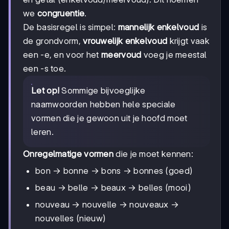
we
congruentie
.
De basisregel is simpel:
mannelijk enkelvoud
is
de grondvorm,
vrouwelijk enkelvoud
krijgt vaak
een -e, en voor het
meervoud
voeg je meestal
een -s toe.
Let op!
Sommige bijvoeglijke
naamwoorden hebben hele speciale
vormen die je gewoon uit je hoofd moet
leren.
Onregelmatige vormen
die je moet kennen:
bon → bonne → bons → bonnes (goed)
beau → belle → beaux → belles (mooi)
nouveau → nouvelle → nouveaux →
nouvelles (nieuw)