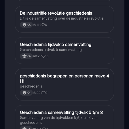
De industriële revolutie geschiedenis
Geschiedenis
Dit is de samenvatting over de industriële revolutie.
114
0
K3
Geschiedenis tijdvak 5 samenvatting
Geschiedenis
Geschiedenis tijdvak 5 samenvatting
567
15
K4
geschiedenis begrippen en personen mavo 4
Geschiedenis
H1
geschiedenis
221
0
K4
Geschiedenis samenvatting tijdvak 5 t/m 8
Geschiedenis
Samenvatting van de tijdvakken 5,6,7 en 8 van
geschiedenis
487
9