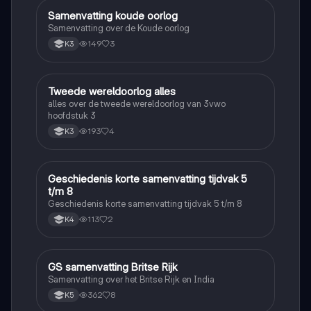
Samenvatting koude oorlog
Geschiedenis
Samenvatting over de Koude oorlog
149
3
K3
Tweede wereldoorlog alles
Geschiedenis
alles over de tweede wereldoorlog van 3vwo
hoofdstuk 3
193
4
K3
Geschiedenis korte samenvatting tijdvak 5
Geschiedenis
t/m 8
Geschiedenis korte samenvatting tijdvak 5 t/m 8
113
2
K4
GS samenvatting Britse Rijk
Geschiedenis
Samenvatting over het Britse Rijk en India
362
8
K5