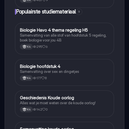
K4
Populairste studiemateriaal
9
Biologie Havo 4 thema regeling H5
Biologie
Samenvatting van alle stof van hoofdstuk 5 regeling,
boek biologie voor jou 4B
295
6
K4
Biologie hoofdstuk 4
Biologie
Samenvatting over sex en dingetjes
177
8
K4
Geschiedenis Koude oorlog
Geschiedenis
Alles wat je moet weten over de koude oorlog!
142
0
K4