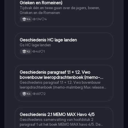
Grieken en Romeinen)
Tijdvak één en twee gaan over de jagers, boeren,
Grieken en de Romeinen
174
4
K4
Geschiedenis HC lage landen
Geschiedenis
Gs HC lage landen
46
1
K6
Geschiedenis paragraaf 1.1 + 1.2. Vwo
Geschiedenis
bovenbouw leeropdrachtenboek (memo-
malmberg Max release 6.0)
Geschiedenis paragraaf 1.1 + 1.2. Vwo bovenbouw
leeropdrachtenboek (memo-malmberg Max release
6.0)
60
2
K4
Geschiedenis 2.1 MEMO MAX Havo 4/5
Geschiedenis
Geschiedenis samenvatting van hoofdstuk 2
paragraaf 1 uit het boek MEMO MAX havo 4/5. De