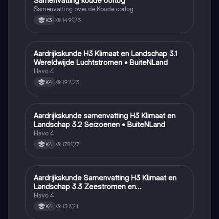
Samenvatting koude oorlog
Geschiedenis
Samenvatting over de Koude oorlog
149
3
K3
Aardrijkskunde H3 Klimaat en Landschap 3.1
Aardrijkskunde
Wereldwijde Luchtstromen • BuiteNLand
Havo 4
191
3
K4
Aardrijkskunde samenvatting H3 Klimaat en
Aardrijkskunde
Landschap 3.2 Seizoenen • BuiteNLand
Havo 4
178
7
K4
Aardrijkskunde Samenvatting H3 Klimaat en
Aardrijkskunde
Landschap 3.3 Zeestromen en
Klimaatgebieden • BuiteNLand
Havo 4
131
1
K4