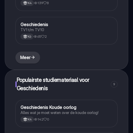
dingen waar en sterretje voorstaan zijn handig om
139
8
K4
extra door te nemen (zijn de leerdoelen). De
samenvatting is inclusief begrippen.
Geschiedenis
Geschiedenis
TV1 t/m TV10
65
2
K6
Meer
Populairste studiemateriaal voor
9
Geschiedenis
Geschiedenis Koude oorlog
Geschiedenis
Alles wat je moet weten over de koude oorlog!
142
0
K4