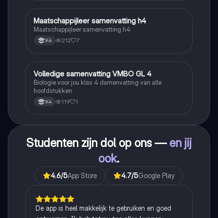
Maatschappijleer samenvatting h4
Maatschappijleer
Maatschappijleer samenvatting h4
212
7
K4
Volledige samenvatting VMBO GL 4
Biologie
Biologie voor jou klas 4 damenvatting van alle
hoofdstukken
119
1
K4
Studenten zijn dol op ons —
en jij
ook
.
4.6
/5
App Store
4.7
/5
Google Play
De app is heel makkelijk te gebruiken en goed