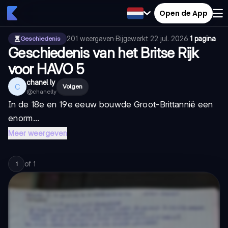
Open de App
201
weergaven
·
Bijgewerkt
22 jul. 2026
·
1 pagina
Geschiedenis
Geschiedenis van het Britse Rijk
voor HAVO 5
chanel ly
C
Volgen
@
chanelly
In de 18e en 19e eeuw bouwde Groot-Brittannië een
enorm...
Meer weergeven
of
1
1