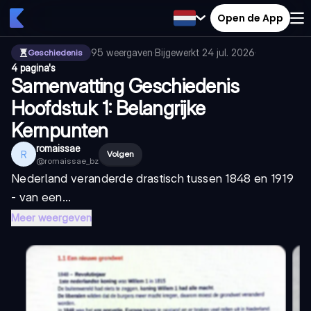
Open de App
95
weergaven
·
Bijgewerkt
24 jul. 2026
·
Geschiedenis
4 pagina's
Samenvatting Geschiedenis
Hoofdstuk 1: Belangrijke
Kernpunten
romaissae
R
Volgen
@
romaissae_bz
Nederland veranderde drastisch tussen 1848 en 1919
- van een...
Meer weergeven