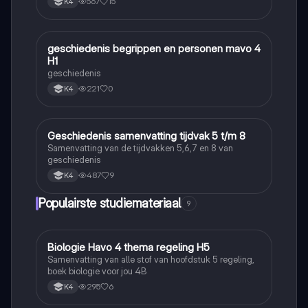
567
15
K4
geschiedenis begrippen en personen mavo 4
Geschiedenis
H1
geschiedenis
221
0
K4
Geschiedenis samenvatting tijdvak 5 t/m 8
Geschiedenis
Samenvatting van de tijdvakken 5,6,7 en 8 van
geschiedenis
487
9
K4
Populairste studiemateriaal
9
Biologie Havo 4 thema regeling H5
Biologie
Samenvatting van alle stof van hoofdstuk 5 regeling,
boek biologie voor jou 4B
295
6
K4