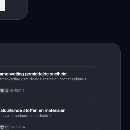
amenvatting gemiddelde snelheid
Natuurkunde
amenvatting gemiddelde snelheid voor natuurkunde
152
2
K2
atuurkunde stoffen en materialen
Natuurkunde
 havo natuurkunde hoofdstuk 7
139
4
K5