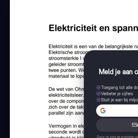
Meld je aan o
Toegang tot alle 
Verbeter je cijfers
Sluit je aan bij mil
Door je aan te melden 