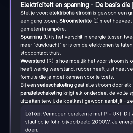
Elektriciteit en spanning - De basis di
Stel je voor:
elektrische stroom
is gewoon een gr
een gang lopen.
Stroomsterkte
(I) meet hoeveel 
gemeten in ampère.
Spanning
(U) is het verschil in energie tussen tw
meer "duwkracht" er is om de elektronen te laten
stopcontact thuis.
Weerstand
(R) is hoe moeilijk het voor stroom 
heeft weinig weerstand, rubber heeft juist heel v
formule die je moet kennen voor je toets.
Bij een
serieschakeling
gaat alle stroom door elk
parallelschakeling
krijgt elk onderdeel de volle s
uitzetten terwijl de koelkast gewoon aanblĳft - ze
Let op:
Vermogen bereken je met P = U×I. Dit v
staat op je föhn bijvoorbeeld 2000W. Je energie
doen.