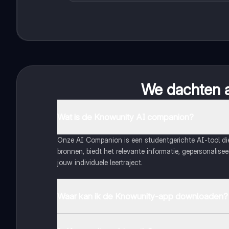
We dachten al
Wat is de Knowunity AI companion?
Onze AI Companion is een studentgerichte AI-tool d
bronnen, biedt het relevante informatie, gepersonalis
jouw individuele leertraject.
Waar kan ik de Knowunity-app downloaden?
Je kunt de app downloaden via Google Play Store en 