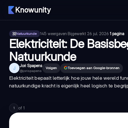
Knowunity
145
weergaven
·
Bijgewerkt
26 jul. 2026
·
1 pagina
Natuurkunde
Elektriciteit: De Basisb
Natuurkunde
Jori Spapens
J
Volgen
Toevoegen aan Google-bronnen
@
jorispapens
Elektriciteit bepaalt letterlijk hoe jouw hele wereld fun
natuurkundige kracht is eigenlijk heel logisch te begrij
of
1
1