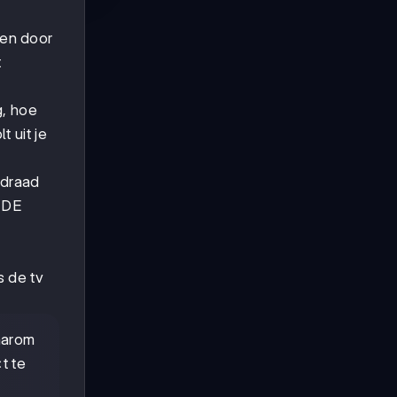
sen door
t
g, hoe
 uit je
rdraad
s DE
s de tv
aarom
t te