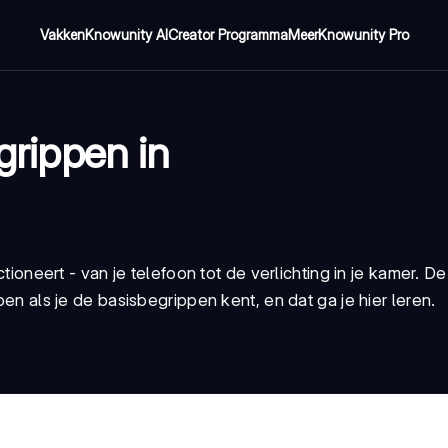
Vakken
Knowunity AI
Creator Programma
Meer
Knowunity Pro
egrippen in
ctioneert - van je telefoon tot de verlichting in je kamer. D
pen als je de basisbegrippen kent, en dat ga je hier leren.