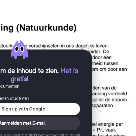
m de inhoud te zien
.
Het is
gratis!
documenten
joenen studenten
Aanmelden met E-mail
ga je akkoord met de
Servicevoorwaarden
en het