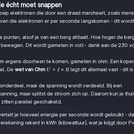
e je écht moet snappen
oep elektronen die door een draad marcheert, zoals men
van die elektronen er per seconde langskomen - dit word
ee punten, alsof je van een berg afdaalt. Hoe hoger de ber
 bewegen. Dit wordt gemeten in volt - denk aan de 230 volt
is om ergens doorheen te komen, gemeten in ohm. Een kope
U =
=
×
eel. De
wet van Ohm
legt dit allemaal vast - dit i
U
I
R
I×R
 onderdeel, maar de spanning wordt verdeeld. Bij een
panning, maar splitst de stroom zich op. Daarom kun je thui
 zitten parallel geschakeld.
ertelt je hoeveel energie per seconde wordt gebruikt - d
rekening rekent in kWh (kilowattuur), wat je krijgt door P×