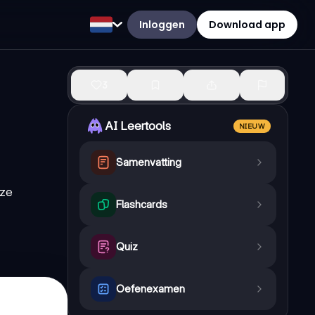
Inloggen
Download app
3
AI Leertools
NIEUW
Samenvatting
eze
Flashcards
Quiz
Oefenexamen