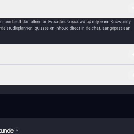
ie meer biedt dan alleen antwoorden. Gebouwd op miljoenen Knowunity
eerde studieplannen, quizzes en inhoud direct in de chat, aangepast aan
Apple App Store.
maak contact met medestudenten en krijg directe hulp. Alles binnen
rkunde
9