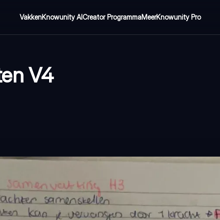
Vakken
Knowunity AI
Creator Programma
Meer
Knowunity Pro
ten V4