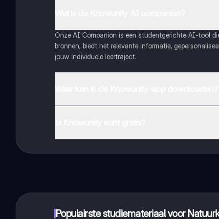
Wat is de Knowunity AI companion?
Onze AI Companion is een studentgerichte AI-tool d
bronnen, biedt het relevante informatie, gepersonalis
jouw individuele leertraject.
Waar kan ik de Knowunity-app downloaden?
Je kunt de app downloaden via Google Play Store en 
Is Knowunity echt gratis?
Dat klopt! Geniet van gratis toegang tot leerinhoud, 
handbereik!
Populairste studiemateriaal voor Natuu