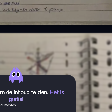
m de inhoud te zien
.
Het is
gratis!
documenten