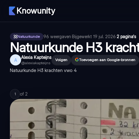
Knowunity
96
weergaven
·
Bijgewerkt
19 jul. 2026
·
2 pagina's
Natuurkunde
Natuurkunde H3 krach
Alexia Kapteijns
A
Volgen
Toevoegen aan Google-bronnen
@
alexiakapteijns
Natuurkunde H3 krachten vwo 4
of
2
1