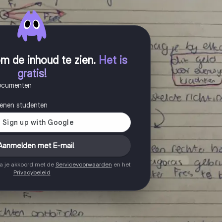
m de inhoud te zien
.
Het is
gratis!
documenten
joenen studenten
Aanmelden met E-mail
ga je akkoord met de
Servicevoorwaarden
en het
Privacybeleid