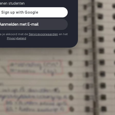
joenen studenten
Aanmelden met E-mail
ga je akkoord met de
Servicevoorwaarden
en het
Privacybeleid