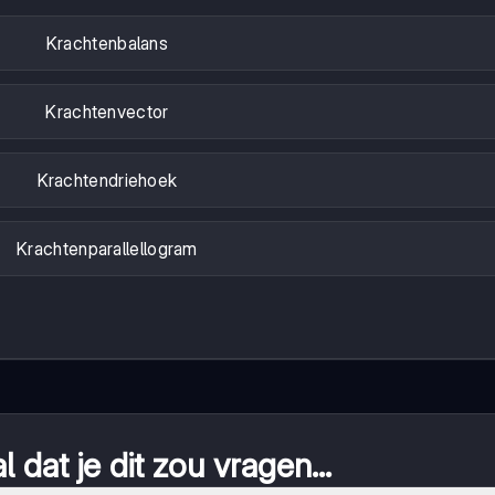
Krachtenbalans
Krachtenvector
Krachtendriehoek
Krachtenparallellogram
 dat je dit zou vragen...