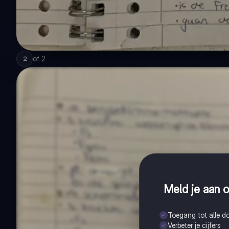
of
2
2
Meld je aan o
Toegang tot alle 
Verbeter je cijfers