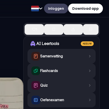
Inloggen
Download app
1
AI Leertools
NIEUW
Samenvatting
Flashcards
Quiz
Oefenexamen