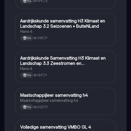
191
3
K4
Aardrijkskunde samenvatting H3 Klimaat en
Aardrijkskunde
Landschap 3.2 Seizoenen • BuiteNLand
Havo 4
178
7
K4
Aardrijkskunde Samenvatting H3 Klimaat en
Aardrijkskunde
Landschap 3.3 Zeestromen en
Klimaatgebieden • BuiteNLand
Havo 4
131
1
K4
Maatschappijleer samenvatting h4
Maatschappijleer
Maatschappijleer samenvatting h4
212
7
K4
Volledige samenvatting VMBO GL 4
Biologie