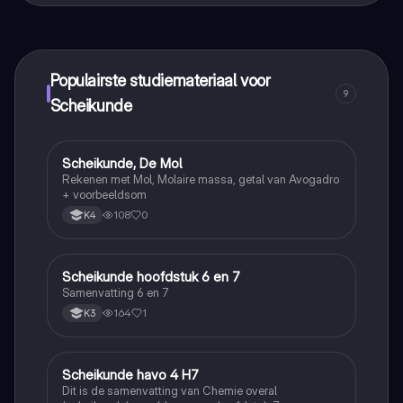
maak contact met medestudenten en krijg directe hulp.
Alles binnen handbereik!
Populairste studiemateriaal voor
9
Scheikunde
Scheikunde, De Mol
Scheikunde
Rekenen met Mol, Molaire massa, getal van Avogadro
+ voorbeeldsom
108
0
K4
Scheikunde hoofdstuk 6 en 7
Scheikunde
Samenvatting 6 en 7
164
1
K3
Scheikunde havo 4 H7
Scheikunde
Dit is de samenvatting van Chemie overal