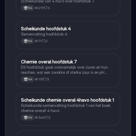
(scheikunde) van 4 havo over hoofdstuk 7.
219
6
K4
Scheikunde hoofdstuk 4
Scheikunde
Samenvatting hoofdstuk 4
71
2
K4
Chemie overal hoofdstuk 7
Scheikunde
Dit hoofdstuk gaat voornamelijk over zuren en hun
reacties, wat een zwakke of sterke zuur is en pH
berekenen
115
3
K4
Scheikunde chemie overal 4havo hoofdstuk 1
Scheikunde
Scheikunde samenvatting hoofdstuk 1 van het boek
chemie overal! 4 havo
366
2
K4