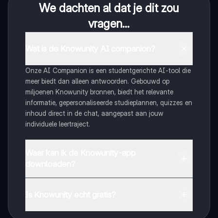
We dachten al dat je dit zou
vragen...
Wat is de Knowunity AI companion?
Onze AI Companion is een studentgerichte AI-tool die
meer biedt dan alleen antwoorden. Gebouwd op
miljoenen Knowunity bronnen, biedt het relevante
informatie, gepersonaliseerde studieplannen, quizzes en
inhoud direct in de chat, aangepast aan jouw
individuele leertraject.
Waar kan ik de Knowunity-app
downloaden?
Je kunt de app downloaden via Google Play Store en
Apple App Store.
Is Knowunity echt gratis?
Dat klopt! Geniet van gratis toegang tot leerinhoud,