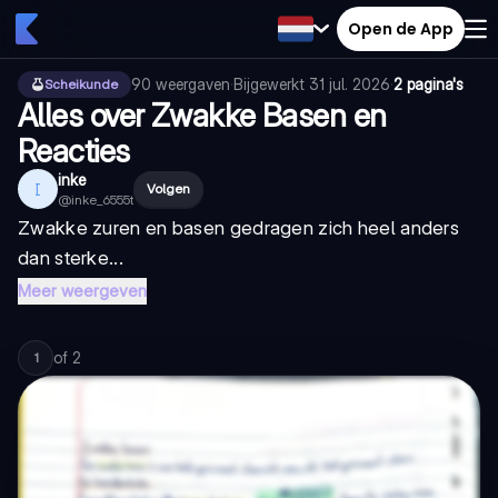
Open de App
90
weergaven
·
Bijgewerkt
31 jul. 2026
·
2 pagina's
Scheikunde
Alles over Zwakke Basen en
Reacties
inke
I
Volgen
@
inke_6555t
Zwakke zuren en basen gedragen zich heel anders
dan sterke...
Meer weergeven
of
2
1