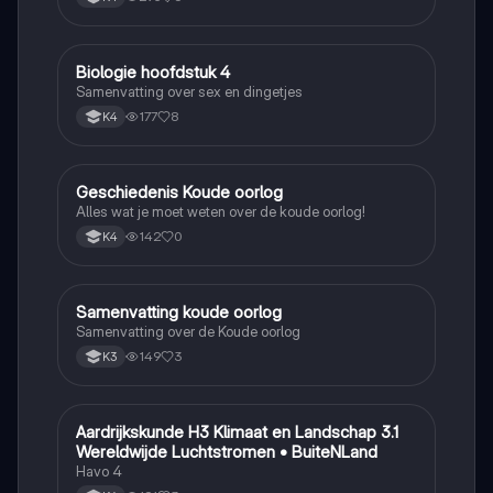
Biologie hoofdstuk 4
Biologie
Samenvatting over sex en dingetjes
177
8
K4
Geschiedenis Koude oorlog
Geschiedenis
Alles wat je moet weten over de koude oorlog!
142
0
K4
Samenvatting koude oorlog
Geschiedenis
Samenvatting over de Koude oorlog
149
3
K3
Aardrijkskunde H3 Klimaat en Landschap 3.1
Aardrijkskunde
Wereldwijde Luchtstromen • BuiteNLand
Havo 4