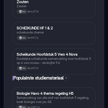
Zouten
Scheikunde
Zouten
46
0
K4
SCHEIKUNDE HF 1 & 2
Scheikunde
scheikunde chemie
99
2
K4
Scheikunde Hoofdstuk 5 Vwo 4 Nova
Scheikunde
Duidelijke scheikunde samenvatting over hoofdstuk 5
op 4 vwo niveau - eindcijfer 9.6
69
0
K4
Populairste studiemateriaal
9
Biologie Havo 4 thema regeling H5
Biologie
Samenvatting van alle stof van hoofdstuk 5 regeling,
boek biologie voor jou 4B
295
6
K4