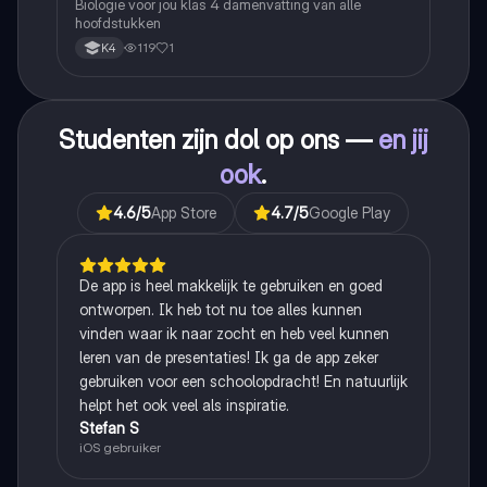
Biologie voor jou klas 4 damenvatting van alle
hoofdstukken
119
1
K4
Studenten zijn dol op ons —
en jij
ook
.
4.6
/5
App Store
4.7
/5
Google Play
De app is heel makkelijk te gebruiken en goed
ontworpen. Ik heb tot nu toe alles kunnen
vinden waar ik naar zocht en heb veel kunnen
leren van de presentaties! Ik ga de app zeker
gebruiken voor een schoolopdracht! En natuurlijk
helpt het ook veel als inspiratie.
Stefan S
iOS gebruiker