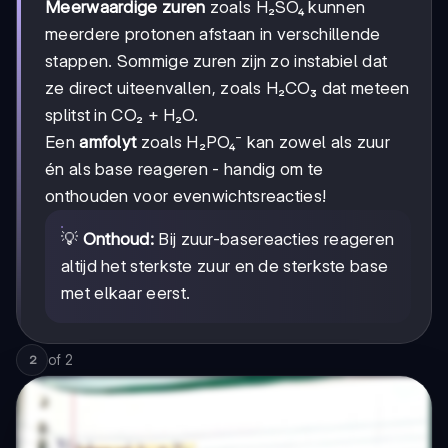
Meerwaardige zuren
zoals H₂SO₄ kunnen
meerdere protonen afstaan in verschillende
stappen. Sommige zuren zijn zo instabiel dat
ze direct uiteenvallen, zoals H₂CO₃ dat meteen
splitst in CO₂ + H₂O.
Een
amfolyt
zoals H₂PO₄⁻ kan zowel als zuur
én als base reageren - handig om te
onthouden voor evenwichtsreacties!
💡
Onthoud:
Bij zuur-basereacties reageren
altijd het sterkste zuur en de sterkste base
met elkaar eerst.
of
2
2