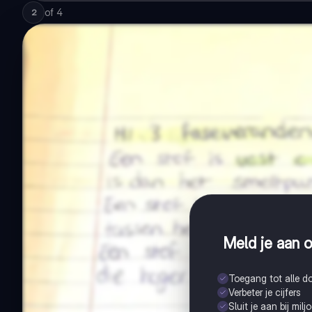
of
4
2
Meld je aan o
Toegang tot alle 
Verbeter je cijfers
Sluit je aan bij mil