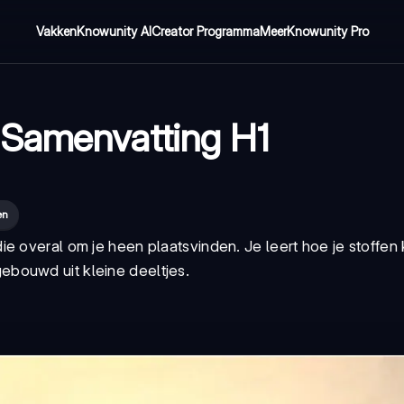
Vakken
Knowunity AI
Creator Programma
Meer
Knowunity Pro
 Samenvatting H1
en
e overal om je heen plaatsvinden. Je leert hoe je stoffen 
bouwd uit kleine deeltjes.