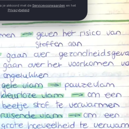
ga je akkoord met de
Servicevoorwaarden
en het
Privacybeleid