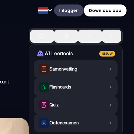
Inloggen
Download app
6
AI Leertools
NIEUW
Samenvatting
kunt
Flashcards
Quiz
Oefenexamen