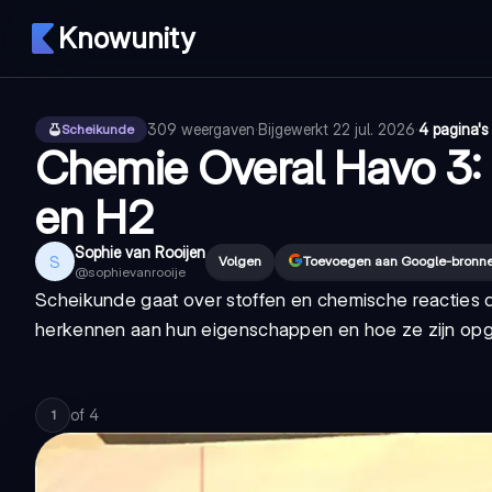
Knowunity
309
weergaven
·
Bijgewerkt
22 jul. 2026
·
4 pagina's
Scheikunde
Chemie Overal Havo 3:
en H2
Sophie van Rooijen
S
Volgen
Toevoegen aan Google-bronn
@
sophievanrooije
Scheikunde gaat over stoffen en chemische reacties di
herkennen aan hun eigenschappen en hoe ze zijn opge
of
4
1