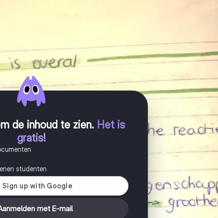
m de inhoud te zien
.
Het is
gratis!
documenten
joenen studenten
Aanmelden met E-mail