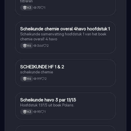
filtreren
75
1
K3
Scheikunde chemie overal 4havo hoofdstuk 1
Scheikunde
Scheikunde samenvatting hoofdstuk 1 van het boek
chemie overal! 4 havo
366
2
K4
SCHEIKUNDE HF 1 & 2
Scheikunde
scheikunde chemie
99
2
K4
Scheikunde havo 3 par 1.1/1.5
Scheikunde
Hoofdstuk 1.1/1.5 uit boek Polaris.
95
1
K3