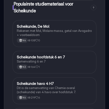
Populairste studiemateriaal voor
9
Scheikunde
Scheikunde, De Mol
Scheikunde
Rekenen met Mol, Molaire massa, getal van Avogadro
+ voorbeeldsom
108
0
K4
Scheikunde hoofdstuk 6 en 7
Scheikunde
Samenvatting 6 en 7
164
1
K3
Scheikunde havo 4 H7
Scheikunde
Dit is de samenvatting van Chemie overal
(scheikunde) van 4 havo over hoofdstuk 7.
219
6
K4