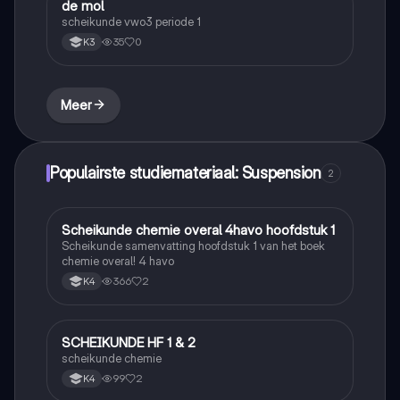
de mol
Scheikunde
scheikunde vwo3 periode 1
35
0
K3
Meer
Populairste studiemateriaal: Suspension
2
Scheikunde chemie overal 4havo hoofdstuk 1
Scheikunde
Scheikunde samenvatting hoofdstuk 1 van het boek
chemie overal! 4 havo
366
2
K4
SCHEIKUNDE HF 1 & 2
Scheikunde
scheikunde chemie
99
2
K4