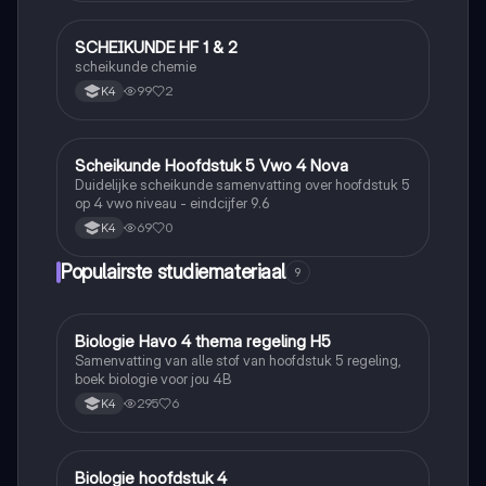
SCHEIKUNDE HF 1 & 2
Scheikunde
scheikunde chemie
99
2
K4
Scheikunde Hoofdstuk 5 Vwo 4 Nova
Scheikunde
Duidelijke scheikunde samenvatting over hoofdstuk 5
op 4 vwo niveau - eindcijfer 9.6
69
0
K4
Populairste studiemateriaal
9
Biologie Havo 4 thema regeling H5
Biologie
Samenvatting van alle stof van hoofdstuk 5 regeling,
boek biologie voor jou 4B
295
6
K4
Biologie hoofdstuk 4
Biologie