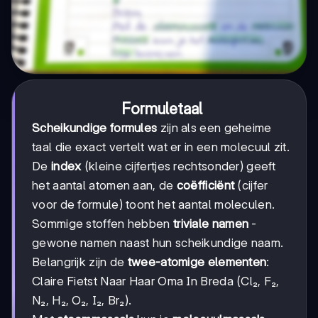
Formuletaal
Scheikundige formules
zijn als een geheime
taal die exact vertelt wat er in een molecuul zit.
De
index
(kleine cijfertjes rechtsonder) geeft
het aantal atomen aan, de
coëfficiënt
(cijfer
voor de formule) toont het aantal moleculen.
Sommige stoffen hebben
triviale namen
-
gewone namen naast hun scheikundige naam.
Belangrijk zijn de
twee-atomige elementen
:
Claire Fietst Naar Haar Oma In Breda (Cl₂, F₂,
N₂, H₂, O₂, I₂, Br₂).