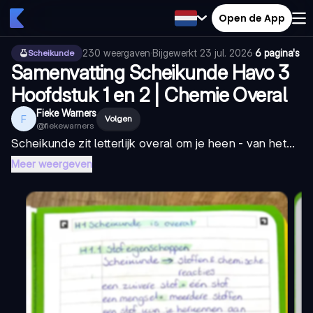
Open de App
230
weergaven
·
Bijgewerkt
23 jul. 2026
·
6 pagina's
Scheikunde
Samenvatting Scheikunde Havo 3
Hoofdstuk 1 en 2 | Chemie Overal
Fieke Warners
F
Volgen
@
fiekewarners
Scheikunde zit letterlijk overal om je heen - van het...
Meer weergeven