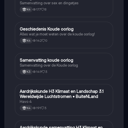
Samenvatting over sex en dingetjes
177
8
K4
Geschiedenis Koude oorlog
Geschiedenis
Alles wat je moet weten over de koude oorlog!
142
0
K4
Samenvatting koude oorlog
Geschiedenis
Samenvatting over de Koude oorlog
149
3
K3
Aardrijkskunde H3 Klimaat en Landschap 3.1
Aardrijkskunde
Wereldwijde Luchtstromen • BuiteNLand
Havo 4
191
3
K4
Aardrijkskunde samenvatting H3 Klimaat en
Aardrijkskunde