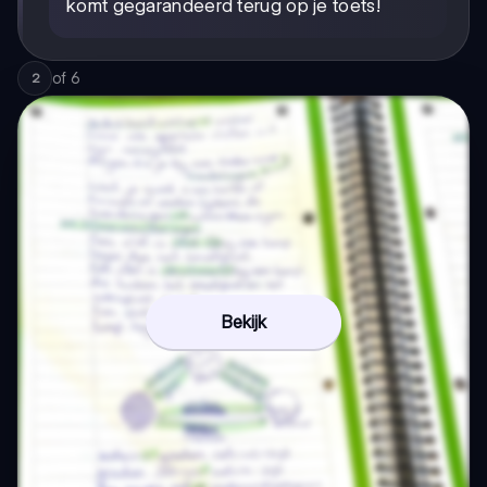
komt gegarandeerd terug op je toets!
of
6
2
Bekijk