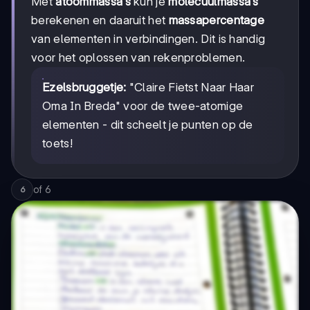
Met
atoommassa's
kun je
molecuulmassa's
berekenen en daaruit het
massapercentage
van elementen in verbindingen. Dit is handig
voor het oplossen van rekenproblemen.
Ezelsbruggetje:
"Claire Fietst Naar Haar
Oma In Breda" voor de twee-atomige
elementen - dit scheelt je punten op de
toets!
of
6
6