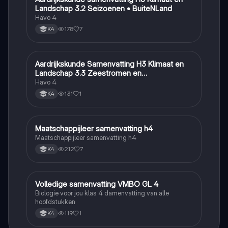
Landschap 3.2 Seizoenen • BuiteNLand
Havo 4
178
7
K4
Aardrijkskunde Samenvatting H3 Klimaat en
Aardrijkskunde
Landschap 3.3 Zeestromen en
Klimaatgebieden • BuiteNLand
Havo 4
131
1
K4
Maatschappijleer samenvatting h4
Maatschappijleer
Maatschappijleer samenvatting h4
212
7
K4
Volledige samenvatting VMBO GL 4
Biologie
Biologie voor jou klas 4 damenvatting van alle
hoofdstukken
119
1
K4