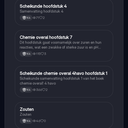
Scheikunde hoofdstuk 4
Scheikunde
Samenvatting hoofdstuk 4
71
2
K4
Chemie overal hoofdstuk 7
Scheikunde
Dit hoofdstuk gaat voornamelijk over zuren en hun
reacties, wat een zwakke of sterke zuur is en pH
berekenen
115
3
K4
Scheikunde chemie overal 4havo hoofdstuk 1
Scheikunde
Scheikunde samenvatting hoofdstuk 1 van het boek
chemie overal! 4 havo
366
2
K4
Zouten
Scheikunde
Zouten
46
0
K4