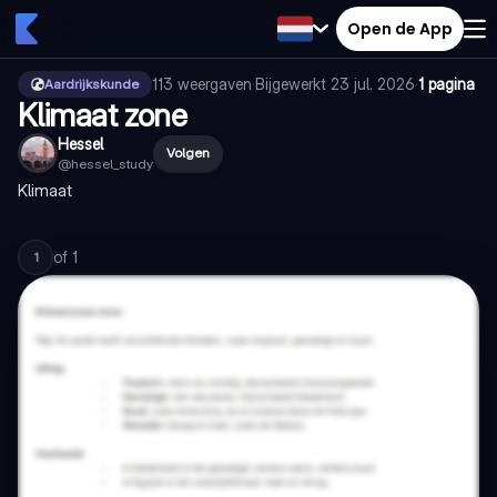
Open de App
113
weergaven
·
Bijgewerkt
23 jul. 2026
·
1 pagina
Aardrijkskunde
Klimaat zone
Hessel
Volgen
@
hessel_study
Klimaat
of
1
1