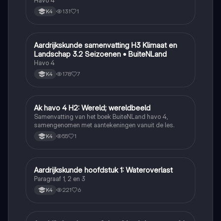
Klimaatgebieden • BuiteNLand
Havo 4
131
1
K4
Aardrijkskunde samenvatting H3 Klimaat en
Aardrijkskunde
Landschap 3.2 Seizoenen • BuiteNLand
Havo 4
178
7
K4
Ak havo 4 H2: Wereld; wereldbeeld
Aardrijkskunde
Samenvatting van het boek BuiteNLand havo 4,
samengenomen met aantekeningen vanuit de les.
55
1
K4
Aardrijkskunde hoofdstuk 1: Wateroverlast
Aardrijkskunde
Paragraaf 1, 2 en 3
221
6
K4