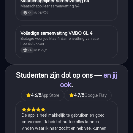
Maatschappijleer samenvatting h4
Maatschappijleer
Maatschappijleer samenvatting h4
212
7
K4
Volledige samenvatting VMBO GL 4
Biologie
Biologie voor jou klas 4 damenvatting van alle
hoofdstukken
119
1
K4
Studenten zijn dol op ons —
en jij
ook
.
4.6
/5
App Store
4.7
/5
Google Play
De app is heel makkelijk te gebruiken en goed
ontworpen. Ik heb tot nu toe alles kunnen
vinden waar ik naar zocht en heb veel kunnen