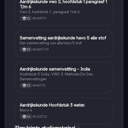
Aardrijkskunde vwo 2, hoofdstuk 1 paragraaf 1
Aardrijkskunde
T/m 6
Vwo 2, hoofdstuk 1 , paragraaf 1 tot 6
239
1
K2
Samenvatting aardrijkskunde havo 5 alle stof
Aardrijkskunde
Een samenvatting van alle havo 5 stof
650
19
K5
Aardrijkskunde samenvattting - India
Aardrijkskunde
Hoofdstuk 5 India. VWO 3. Methode De Geo.
Samenvattingen
80
0
K3
Aardrijkskunde Hoofdstuk 3 water.
Aardrijkskunde
Mavo 4
122
2
K4