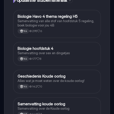
Populairste studiemateriaal
9
Biologie Havo 4 thema regeling H5
Biologie
Samenvatting van alle stof van hoofdstuk 5 regeling,
boek biologie voor jou 4B
295
6
K4
Biologie hoofdstuk 4
Biologie
Samenvatting over sex en dingetjes
177
8
K4
Geschiedenis Koude oorlog
Geschiedenis
Alles wat je moet weten over de koude oorlog!
142
0
K4
Samenvatting koude oorlog
Geschiedenis
Samenvatting over de Koude oorlog