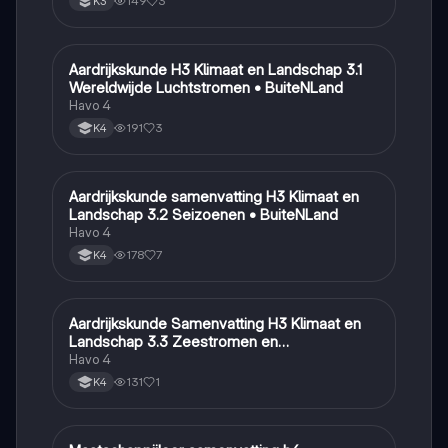
149
3
K3
Aardrijkskunde H3 Klimaat en Landschap 3.1
Aardrijkskunde
Wereldwijde Luchtstromen • BuiteNLand
Havo 4
191
3
K4
Aardrijkskunde samenvatting H3 Klimaat en
Aardrijkskunde
Landschap 3.2 Seizoenen • BuiteNLand
Havo 4
178
7
K4
Aardrijkskunde Samenvatting H3 Klimaat en
Aardrijkskunde
Landschap 3.3 Zeestromen en
Klimaatgebieden • BuiteNLand
Havo 4
131
1
K4