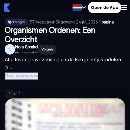
Open de App
137
weergaven
·
Bijgewerkt
24 jul. 2026
·
1 pagina
Biologie
Organismen Ordenen: Een
Overzicht
Nora Sprakel
N
Volgen
@
norasprakel
Alle levende wezens op aarde kun je netjes indelen
in...
Meer weergeven
of
1
1