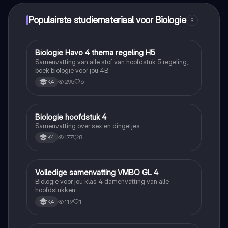
Populairste studiemateriaal voor Biologie
9
Biologie Havo 4 thema regeling H5
Biologie
Samenvatting van alle stof van hoofdstuk 5 regeling,
boek biologie voor jou 4B
295
6
K4
Biologie hoofdstuk 4
Biologie
Samenvatting over sex en dingetjes
177
8
K4
Volledige samenvatting VMBO GL 4
Biologie
Biologie voor jou klas 4 damenvatting van alle
hoofdstukken
119
1
K4