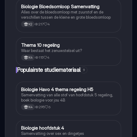
Biologie Bloedsomloop Samenvatting
Biologie
Alles over de bloedsomloop met zuurstof en de
verschillen tussen de kleine en grote bloedsomloop
217
4
K2
Thema 10 regeling
Biologie
Waar bestaat het zenuwstelsel uit?
115
4
K4
Populairste studiemateriaal
9
Biologie Havo 4 thema regeling H5
Biologie
Samenvatting van alle stof van hoofdstuk 5 regeling,
boek biologie voor jou 4B
295
6
K4
Biologie hoofdstuk 4
Biologie
Samenvatting over sex en dingetjes