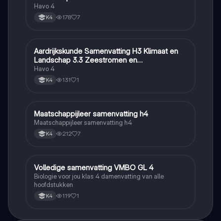
Havo 4
178
7
K4
Aardrijkskunde Samenvatting H3 Klimaat en
Aardrijkskunde
Landschap 3.3 Zeestromen en
Klimaatgebieden • BuiteNLand
Havo 4
131
1
K4
Maatschappijleer samenvatting h4
Maatschappijleer
Maatschappijleer samenvatting h4
212
7
K4
Volledige samenvatting VMBO GL 4
Biologie
Biologie voor jou klas 4 damenvatting van alle
hoofdstukken
119
1
K4