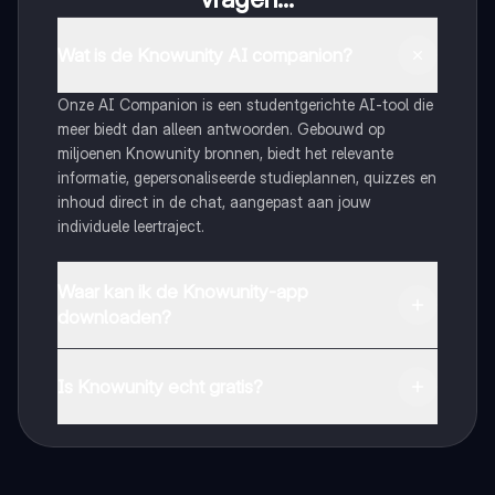
Wat is de Knowunity AI companion?
Onze AI Companion is een studentgerichte AI-tool die
meer biedt dan alleen antwoorden. Gebouwd op
miljoenen Knowunity bronnen, biedt het relevante
informatie, gepersonaliseerde studieplannen, quizzes en
inhoud direct in de chat, aangepast aan jouw
individuele leertraject.
Waar kan ik de Knowunity-app
downloaden?
Je kunt de app downloaden via Google Play Store en
Apple App Store.
Is Knowunity echt gratis?
Dat klopt! Geniet van gratis toegang tot leerinhoud,
maak contact met medestudenten en krijg directe hulp.
Alles binnen handbereik!