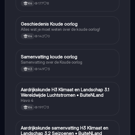
177
8
K4
Geschiedenis Koude oorlog
Geschiedenis
Alles wat je moet weten over de koude oorlog!
142
0
K4
Samenvatting koude oorlog
Geschiedenis
Samenvatting over de Koude oorlog
149
3
K3
Aardrijkskunde H3 Klimaat en Landschap 3.1
Aardrijkskunde
Wereldwijde Luchtstromen • BuiteNLand
Havo 4
191
3
K4
Aardrijkskunde samenvatting H3 Klimaat en
Aardrijkskunde
Landschap 3.2 Seizoenen • BuiteNLand