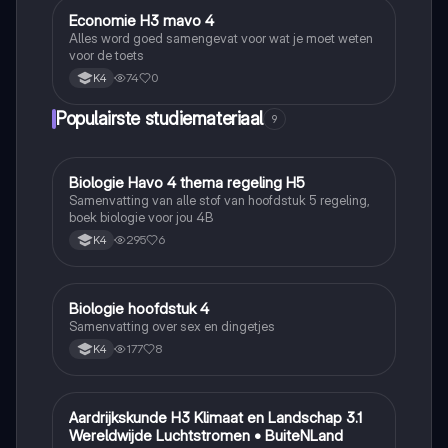
Economie H3 mavo 4
Economie en Ondernemen
Alles word goed samengevat voor wat je moet weten
voor de toets
74
0
K4
Populairste studiemateriaal
9
Biologie Havo 4 thema regeling H5
Biologie
Samenvatting van alle stof van hoofdstuk 5 regeling,
boek biologie voor jou 4B
295
6
K4
Biologie hoofdstuk 4
Biologie
Samenvatting over sex en dingetjes
177
8
K4
Aardrijkskunde H3 Klimaat en Landschap 3.1
Aardrijkskunde
Wereldwijde Luchtstromen • BuiteNLand