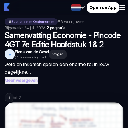
Open de App
96
weergaven
·
Economie en Ondernemen
Bijgewerkt
24 jul. 2026
·
2 pagina's
Samenvatting Economie - Pincode
4GT 7e Editie Hoofdstuk 1 & 2
Elena van de Gevel
E
Volgen
@
elenavandegevel
Geld en inkomen spelen een enorme rol in jouw
dagelijkse...
Meer weergeven
of
2
1