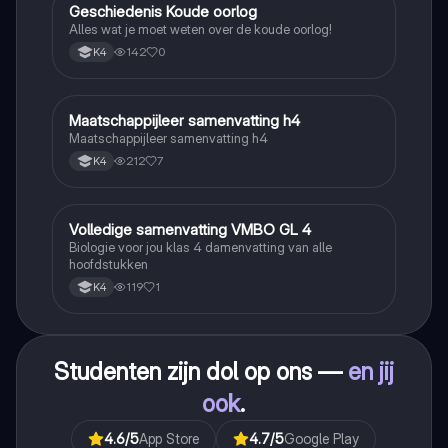
Geschiedenis Koude oorlog
Geschiedenis
Alles wat je moet weten over de koude oorlog!
142
0
K4
Maatschappijleer samenvatting h4
Maatschappijleer
Maatschappijleer samenvatting h4
212
7
K4
Volledige samenvatting VMBO GL 4
Biologie
Biologie voor jou klas 4 damenvatting van alle
hoofdstukken
119
1
K4
Studenten zijn dol op ons —
en jij
ook
.
4.6
/5
App Store
4.7
/5
Google Play