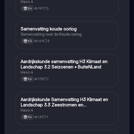
Havo 4
191
3
K4
Samenvatting koude oorlog
Geschiedenis
Samenvatting over de Koude oorlog
149
3
K3
Aardrijkskunde samenvatting H3 Klimaat en
Aardrijkskunde
Landschap 3.2 Seizoenen • BuiteNLand
Havo 4
178
7
K4
Aardrijkskunde Samenvatting H3 Klimaat en
Aardrijkskunde
Landschap 3.3 Zeestromen en
Klimaatgebieden • BuiteNLand
Havo 4
131
1
K4