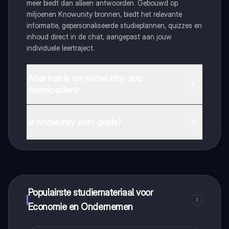
meer biedt dan alleen antwoorden. Gebouwd op
miljoenen Knowunity bronnen, biedt het relevante
informatie, gepersonaliseerde studieplannen, quizzes en
inhoud direct in de chat, aangepast aan jouw
individuele leertraject.
Waar kan ik de Knowunity-app
downloaden?
Je kunt de app downloaden via Google Play Store en
Apple App Store.
Is Knowunity echt gratis?
Dat klopt! Geniet van gratis toegang tot leerinhoud,
maak contact met medestudenten en krijg directe hulp.
Alles binnen handbereik!
Populairste studiemateriaal voor
1
Economie en Ondernemen