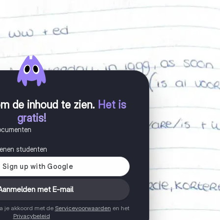
m de inhoud te zien
.
Het is
gratis!
documenten
joenen studenten
Aanmelden met E-mail
ga je akkoord met de
Servicevoorwaarden
en het
Privacybeleid