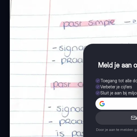
Meld je aan o
Toegang tot alle 
Verbeter je cijfers
Sluit je aan bij mil
Door je aan te melden 