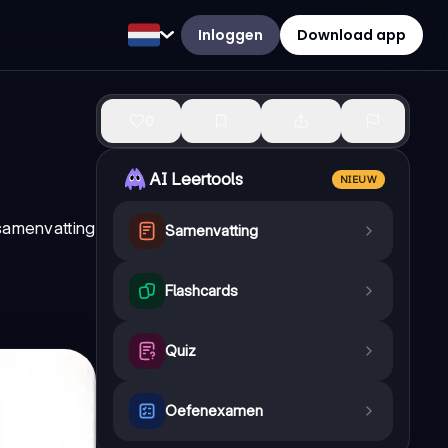
Inloggen
Download app
0
AI Leertools
NIEUW
 samenvatting
Samenvatting
Flashcards
Quiz
Oefenexamen