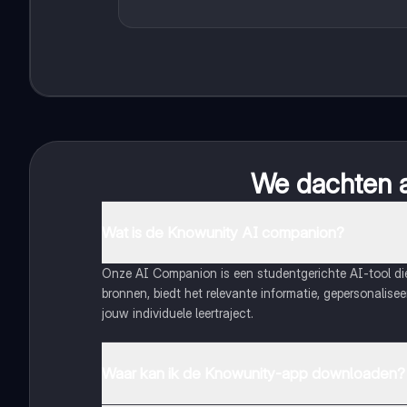
We dachten al
Wat is de Knowunity AI companion?
Onze AI Companion is een studentgerichte AI-tool d
bronnen, biedt het relevante informatie, gepersonalis
jouw individuele leertraject.
Waar kan ik de Knowunity-app downloaden?