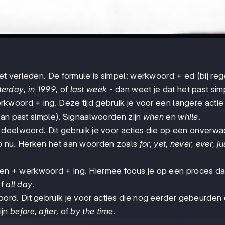
et verleden. De formule is simpel: werkwoord + ed (bij re
terday
,
in 1999
, of
last week
- dan weet je dat het past simp
kwoord + ing. Deze tijd gebruik je voor een langere actie
dan past simple). Signaalwoorden zijn
when
en
while
.
deelwoord. Dit gebruik je voor acties die op een onverwa
 nu. Herken het aan woorden zoals
for
,
yet
,
never
,
ever
,
ju
n + werkwoord + ing. Hiermee focus je op een proces da
f
all day
.
ord. Dit gebruik je voor acties die nog eerder gebeurden
ijn
before
,
after
, of
by the time
.