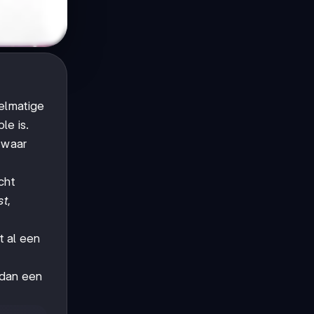
gelmatige
le is.
 waar
cht
st
,
t al een
 dan een