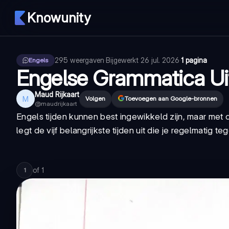
Knowunity
295
weergaven
·
Bijgewerkt
26 jul. 2026
·
1 pagina
Engels
Engelse Grammatica Ui
Maud Rijkaart
M
Volgen
Toevoegen aan Google-bronnen
@
maudrijkaart
Engels tijden kunnen best ingewikkeld zijn, maar met
legt de vijf belangrijkste tijden uit die je regelmatig t
of
1
1