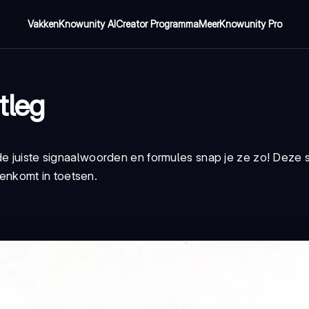
Vakken
Knowunity AI
Creator Programma
Meer
Knowunity Pro
tleg
 de juiste signaalwoorden en formules snap je ze zo! Deze
egenkomt in toetsen.