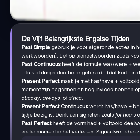
De Vijf Belangrijkste Engelse Tijden
Past Simple
gebruik je voor afgeronde acties in h
werkwoorden). Let op signaalwoorden zoals
yes
Past Continuous
heeft de formule was/were + wer
iets kortdurigs doorheen gebeurde (dat korte is 
Present Perfect
maak je met has/have + voltooid 
moment zijn begonnen en nog invloed hebben op
already
,
always
, of
since
.
Present Perfect Continuous
wordt has/have + bee
tijdje bezig is. Denk aan signalen zoals
for hours
o
Past Perfect
heeft de vorm had + voltooid deelwo
ander moment in het verleden. Signaalwoorden z