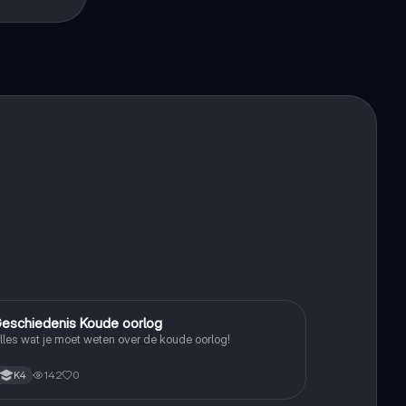
eschiedenis Koude oorlog
Geschiedenis
lles wat je moet weten over de koude oorlog!
142
0
K4