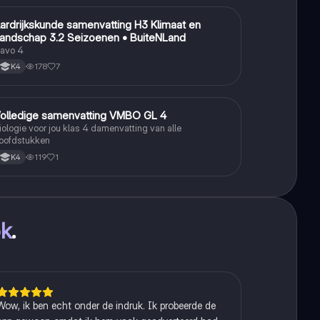
ardrijkskunde samenvatting H3 Klimaat en
Aardrijkskunde
andschap 3.2 Seizoenen • BuiteNLand
avo 4
178
7
K4
olledige samenvatting VMBO GL 4
Biologie
iologie voor jou klas 4 damenvatting van alle
oofdstukken
119
1
K4
ok
.
Wow, ik ben echt onder de indruk. Ik probeerde de