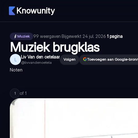
Knowunity
99
weergaven
·
Bijgewerkt
24 jul. 2026
·
1 pagina
Muziek
Muziek brugklas
Liv Van den oetelaar
L
Volgen
Toevoegen aan Google-bron
@
livvandenoetela
Noten
of
1
1