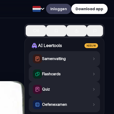
Inloggen
Download app
0
AI Leertools
NIEUW
Samenvatting
Flashcards
Quiz
Oefenexamen