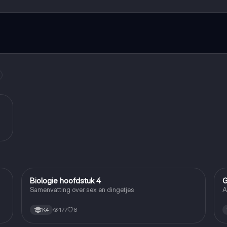
maak contact met medestudenten en krijg directe hulp. Alles binnen
Biologie hoofdstuk 4
G
Biologie
Samenvatting over sex en dingetjes
A
177
8
K4