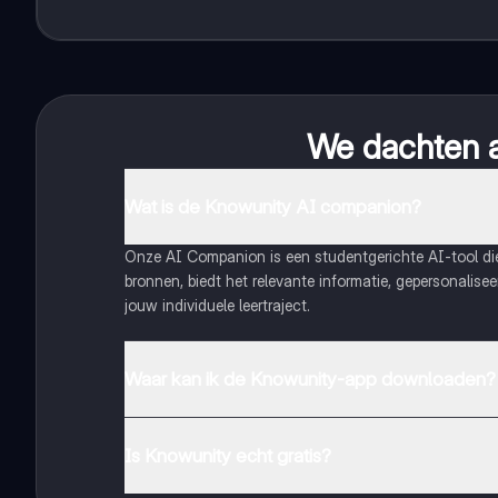
We dachten al
Wat is de Knowunity AI companion?
Onze AI Companion is een studentgerichte AI-tool d
bronnen, biedt het relevante informatie, gepersonalis
jouw individuele leertraject.
Waar kan ik de Knowunity-app downloaden?
Je kunt de app downloaden via Google Play Store en 
Is Knowunity echt gratis?