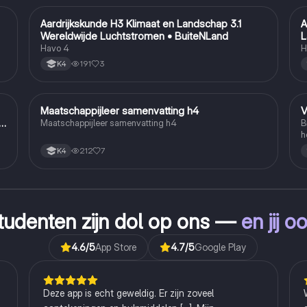
Aardrijkskunde H3 Klimaat en Landschap 3.1
A
Aardrijkskunde
Wereldwijde Luchtstromen • BuiteNLand
L
Havo 4
H
191
3
K4
Maatschappijleer samenvatting h4
V
Maatschappijleer
n
Maatschappijleer samenvatting h4
B
h
212
7
K4
tudenten zijn dol op ons —
en jij o
4.6
/5
App Store
4.7
/5
Google Play
Deze app is echt geweldig. Er zijn zoveel