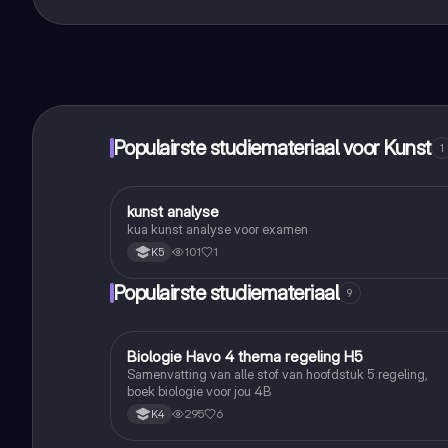
Dat klopt! Geniet van gratis toegang tot leerinhoud, 
handbereik!
Populairste studiemateriaal voor Kunst
1
kunst analyse
Kunst
kua kunst analyse voor examen
101
1
K5
Populairste studiemateriaal
9
Biologie Havo 4 thema regeling H5
Biologie
Samenvatting van alle stof van hoofdstuk 5 regeling,
boek biologie voor jou 4B
295
6
K4