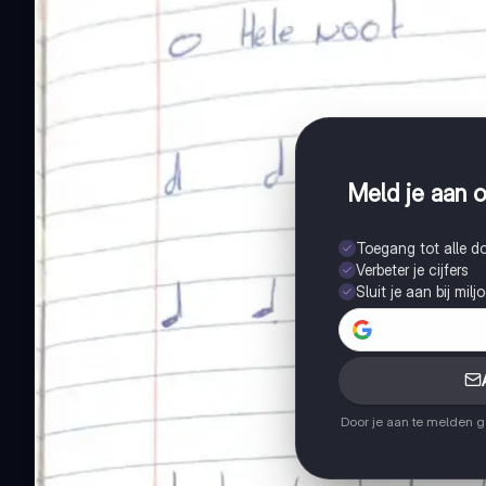
Meld je aan o
Toegang tot alle 
Verbeter je cijfers
Sluit je aan bij mil
Door je aan te melden 