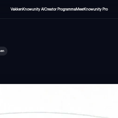
Vakken
Knowunity AI
Creator Programma
Meer
Knowunity Pro
nen