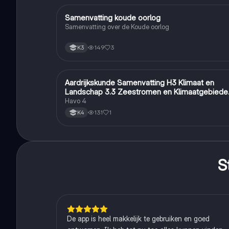
Samenvatting koude oorlog
Geschiedenis
Samenvatting over de Koude oorlog
149
3
K3
Aardrijkskunde Samenvatting H3 Klimaat en
Aardrijkskunde
Landschap 3.3 Zeestromen en Klimaatgebiede
• BuiteNLand
Havo 4
131
1
K4
S
De app is heel makkelijk te gebruiken en goed