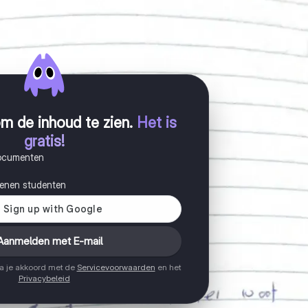
m de inhoud te zien
.
Het is
gratis!
documenten
joenen studenten
Aanmelden met E-mail
ga je akkoord met de
Servicevoorwaarden
en het
Privacybeleid