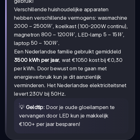
gebruik!
Verschillende huishoudelijke apparaten
hebben verschillende vermogens: wasmachine
2000-
2000
−
2500
, koelkast (100-200W continu),
W
2500W
800-
800
−
1200
5-
5
−
15
magnetron
, LED-lamp
,
W
W
1200W
15W
50-
50
−
100
laptop
.
W
100W
Een Nederlandse familie gebruikt gemiddeld
3500 kWh per jaar
, wat €1050 kost bij €0,30
per kWh. Door bewust om te gaan met
energieverbruik kun je dit aanzienlijk
verminderen. Het Nederlandse elektriciteitsnet
levert 230V bij 50Hz.
💡
Geldtip
: Door je oude gloeilampen te
vervangen door LED kun je makkelijk
€100+ per jaar besparen!