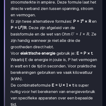
stroomsterkte in ampère. Deze formule laat het
directe verband zien tussen spanning, stroom
en vermogen.
Er zijn twee alternatieve formules:
P = I² × R
en
P = U²/R
. Deze zijn afgeleid van de
U
=
×
basisformule en de wet van Ohm
. Ze
U
I
R
=
zijn handig wanneer je niet alle drie de
I
grootheden direct hebt.
×
R
Voor
elektrische energie
gebruik je:
E = P × t
.
Waarbij E de energie in joule is, P het vermogen
in watt en t de tijd in seconden. Voor praktische
berekeningen gebruiken we vaak kilowattuur
(kWh).
De combinatieformule
E = U × I × t
is super
nuttig voor het berekenen van energieverbruik
van specifieke apparaten over een bepaalde
tijd.