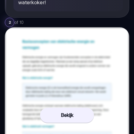
waterkoker!
of
10
2
Bekijk