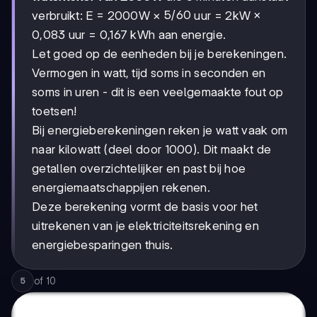
5/60
5/60
verbruikt: E = 2000W ×
uur = 2kW ×
0,083 uur = 0,167 kWh aan energie.
Let goed op de eenheden bij je berekeningen.
Vermogen in watt, tijd soms in seconden en
soms in uren - dit is een veelgemaakte fout op
toetsen!
Bij energieberekeningen reken je watt vaak om
naar kilowatt (deel door 1000). Dit maakt de
getallen overzichtelijker en past bij hoe
energiemaatschappijen rekenen.
Deze berekening vormt de basis voor het
uitrekenen van je elektriciteitsrekening en
energiebesparingen thuis.
of
10
5