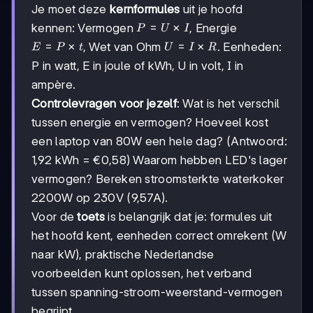
Je moet deze
kernformules
uit je hoofd
P
=
×
kennen: Vermogen
, Energie
P
U
I
=
E
=
×
U
=
×
, Wet van Ohm
. Eenheden:
E
P
t
U
I
R
U
=
=
P in watt, E in joule of kWh, U in volt, I in
×
P
I
I
ampère.
×
×
t
R
Controlevragen voor jezelf
: Wat is het verschil
tussen energie en vermogen? Hoeveel kost
een laptop van 80W een hele dag? (Antwoord:
1,92 kWh = €0,58) Waarom hebben LED's lager
vermogen? Bereken stroomsterkte waterkoker
2200W op 230V (9,57A).
Voor de
toets
is belangrijk dat je: formules uit
het hoofd kent, eenheden correct omrekent (W
naar kW), praktische Nederlandse
voorbeelden kunt oplossen, het verband
tussen spanning-stroom-weerstand-vermogen
begrijpt.