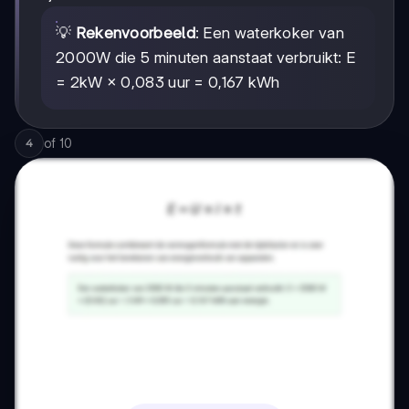
💡
Rekenvoorbeeld
: Een waterkoker van
2000W die 5 minuten aanstaat verbruikt: E
= 2kW × 0,083 uur = 0,167 kWh
of
10
4