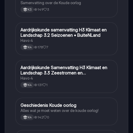
Samenvatting over de Koude oorlog
149
3
K3
Aardrijkskunde samenvatting H3 Klimaat en
Aardrijkskunde
Landschap 3.2 Seizoenen • BuiteNLand
Havo 4
178
7
K4
Aardrijkskunde Samenvatting H3 Klimaat en
Aardrijkskunde
Landschap 3.3 Zeestromen en
Klimaatgebieden • BuiteNLand
Havo 4
131
1
K4
Geschiedenis Koude oorlog
Geschiedenis
Alles wat je moet weten over de koude oorlog!
142
0
K4