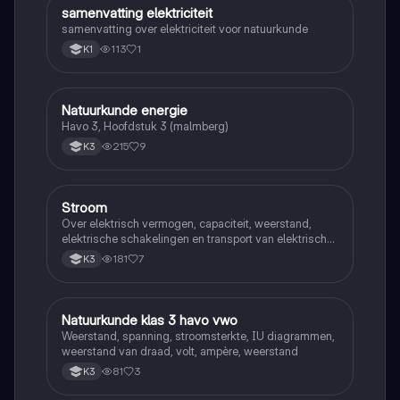
samenvatting elektriciteit
Natuurkunde
samenvatting over elektriciteit voor natuurkunde
113
1
K1
Natuurkunde energie
Natuurkunde
Havo 3, Hoofdstuk 3 (malmberg)
215
9
K3
Stroom
Natuurkunde
Over elektrisch vermogen, capaciteit, weerstand,
elektrische schakelingen en transport van elektrische
energie
181
7
K3
Natuurkunde klas 3 havo vwo
Natuurkunde
Weerstand, spanning, stroomsterkte, IU diagrammen,
weerstand van draad, volt, ampère, weerstand
81
3
K3