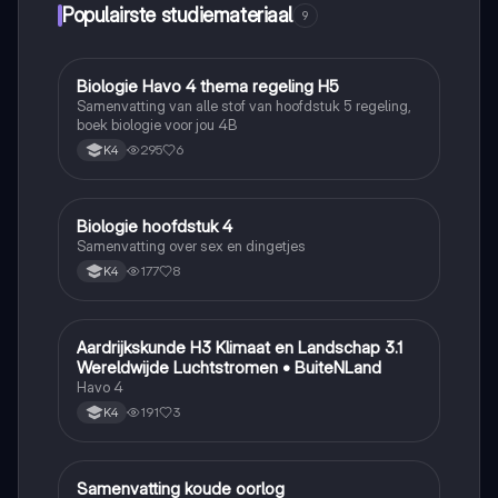
Populairste studiemateriaal
9
Biologie Havo 4 thema regeling H5
Biologie
Samenvatting van alle stof van hoofdstuk 5 regeling,
boek biologie voor jou 4B
295
6
K4
Biologie hoofdstuk 4
Biologie
Samenvatting over sex en dingetjes
177
8
K4
Aardrijkskunde H3 Klimaat en Landschap 3.1
Aardrijkskunde
Wereldwijde Luchtstromen • BuiteNLand
Havo 4
191
3
K4
Samenvatting koude oorlog
Geschiedenis