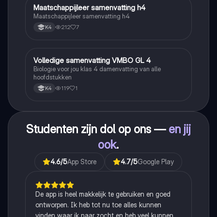
Maatschappijleer samenvatting h4
Maatschappijleer
Maatschappijleer samenvatting h4
212
7
K4
Volledige samenvatting VMBO GL 4
Biologie
Biologie voor jou klas 4 damenvatting van alle
hoofdstukken
119
1
K4
Studenten zijn dol op ons —
en jij
ook
.
4.6
/5
App Store
4.7
/5
Google Play
De app is heel makkelijk te gebruiken en goed
ontworpen. Ik heb tot nu toe alles kunnen
vinden waar ik naar zocht en heb veel kunnen