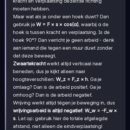
kracht en verplaatsing dezelfde richting
moeten hebben.
Maar wat als je onder een hoek duwt? Dan
gebruik je
W = F × s × cos(α)
, waarbij α de
hoek is tussen kracht en verplaatsing. Is de
hoek 90°? Dan verricht je geen arbeid - denk
aan iemand die tegen een muur duwt zonder
dat deze beweegt.
Zwaartekracht
werkt altijd verticaal naar
beneden, dus je kijkt alleen naar
hoogteverschillen:
W_z = F_z × h
. Ga je
omlaag? Dan is de arbeid positief. Ga je
omhoog? Dan is de arbeid negatief.
Wrijving werkt altijd tégen je beweging in, dus
wrijvingsarbeid is altijd negatief
:
W_w = -F_w ×
s
. Let op: gebruik hier de totale afgelegde
afstand, niet alleen de eindverplaatsing!