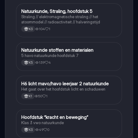
Natuurkunde, Straling, hoofdstuk 5
Natuurkunde
Straling // elektromagnetische straling // het
atoommodel // radioactiviteit // halveringstijd
104
1
K3
Natuurkunde stoffen en materialen
Natuurkunde
5 havo natuurkunde hoofdstuk 7
139
4
K5
H6 licht mavo/havo leerjaar 2 natuurkunde
Natuurkunde
Het gaat over het hoofdstuk licht en schaduwen
50
1
K1
Hoofdstuk “kracht en beweging”
Natuurkunde
Klas 3 vwo natuurkunde
49
0
K3