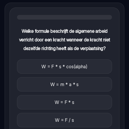
Welke formule beschrijft de algemene arbeid
verricht door een kracht wanneer de kracht niet
dezelfde richting heeft als de verplaatsing?
W = F * s * cos(alpha)
W = m * a * s
W = F * s
W = F / s