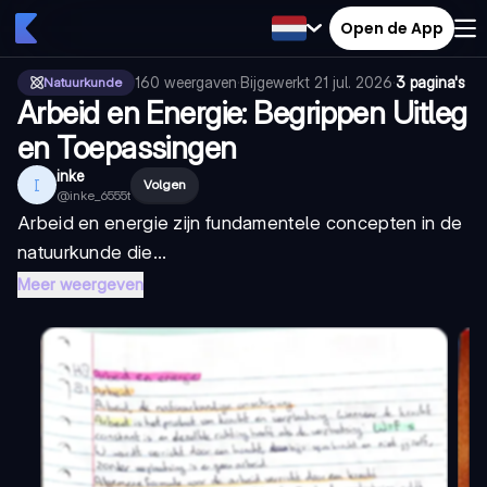
Open de App
160
weergaven
·
Bijgewerkt
21 jul. 2026
·
3 pagina's
Natuurkunde
Arbeid en Energie: Begrippen Uitleg
en Toepassingen
inke
I
Volgen
@
inke_6555t
Arbeid en energie zijn fundamentele concepten in de
natuurkunde die...
Meer weergeven