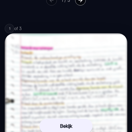
1
/
3
of
3
1
Bekijk