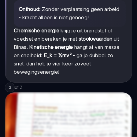
Onthoud:
Zonder verplaatsing geen arbeid
- kracht alleen is niet genoeg!
Chemische energie
krijg je uit brandstof of
voedsel en bereken je met
stookwaarden
uit
Binas.
Kinetische energie
hangt af van massa
en snelheid:
E_k = ½mv²
- ga je dubbel zo
snel, dan heb je vier keer zoveel
bewegingsenergie!
of
3
2