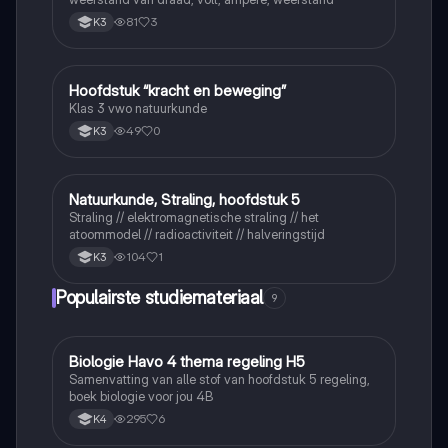
81
3
K3
Hoofdstuk “kracht en beweging”
Natuurkunde
Klas 3 vwo natuurkunde
49
0
K3
Natuurkunde, Straling, hoofdstuk 5
Natuurkunde
Straling // elektromagnetische straling // het
atoommodel // radioactiviteit // halveringstijd
104
1
K3
Populairste studiemateriaal
9
Biologie Havo 4 thema regeling H5
Biologie
Samenvatting van alle stof van hoofdstuk 5 regeling,
boek biologie voor jou 4B
295
6
K4