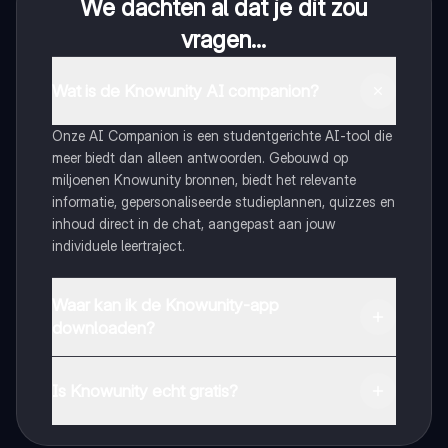
We dachten al dat je dit zou
vragen...
Wat is de Knowunity AI companion?
Onze AI Companion is een studentgerichte AI-tool die
meer biedt dan alleen antwoorden. Gebouwd op
miljoenen Knowunity bronnen, biedt het relevante
informatie, gepersonaliseerde studieplannen, quizzes en
inhoud direct in de chat, aangepast aan jouw
individuele leertraject.
Waar kan ik de Knowunity-app
downloaden?
Je kunt de app downloaden via Google Play Store en
Apple App Store.
Is Knowunity echt gratis?
Dat klopt! Geniet van gratis toegang tot leerinhoud,