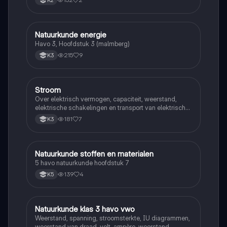
K2
Natuurkunde energie
Natuurkunde
Havo 3, Hoofdstuk 3 (malmberg)
215
9
K3
Stroom
Natuurkunde
Over elektrisch vermogen, capaciteit, weerstand,
elektrische schakelingen en transport van elektrische
energie
181
7
K3
Natuurkunde stoffen en materialen
Natuurkunde
5 havo natuurkunde hoofdstuk 7
139
4
K5
Natuurkunde klas 3 havo vwo
Natuurkunde
Weerstand, spanning, stroomsterkte, IU diagrammen,
weerstand van draad, volt, ampère, weerstand