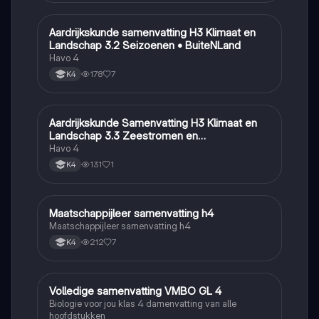
Aardrijkskunde samenvatting H3 Klimaat en
Aardrijkskunde
Landschap 3.2 Seizoenen • BuiteNLand
Havo 4
178
7
K4
Aardrijkskunde Samenvatting H3 Klimaat en
Aardrijkskunde
Landschap 3.3 Zeestromen en
Klimaatgebieden • BuiteNLand
Havo 4
131
1
K4
Maatschappijleer samenvatting h4
Maatschappijleer
Maatschappijleer samenvatting h4
212
7
K4
Volledige samenvatting VMBO GL 4
Biologie
Biologie voor jou klas 4 damenvatting van alle
hoofdstukken