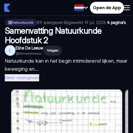
Open de App
89
weergaven
·
Bijgewerkt
19 jul. 2026
·
4 pagina's
Natuurkunde
Samenvatting Natuurkunde
Hoofdstuk 2
Eline De Leeuw
E
Volgen
@
elinedeleeuw
Natuurkunde kan in het begin intimiderend lijken, maar
beweging en...
Meer weergeven