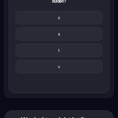
duiden?
s
a
t
v