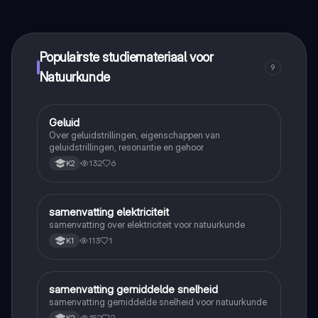
maak contact met medestudenten en krijg directe hulp.
Alles binnen handbereik!
Populairste studiemateriaal voor
9
Natuurkunde
Geluid
Natuurkunde
Over geluidstrillingen, eigenschappen van
geluidstrillingen, resonantie en gehoor
132
6
K2
samenvatting elektriciteit
Natuurkunde
samenvatting over elektriciteit voor natuurkunde
113
1
K1
samenvatting gemiddelde snelheid
Natuurkunde
samenvatting gemiddelde snelheid voor natuurkunde
152
2