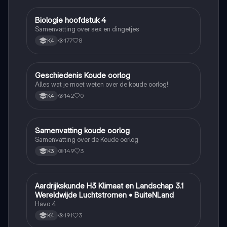
Biologie hoofdstuk 4
Biologie
Samenvatting over sex en dingetjes
177
8
K4
Geschiedenis Koude oorlog
Geschiedenis
Alles wat je moet weten over de koude oorlog!
142
0
K4
Samenvatting koude oorlog
Geschiedenis
Samenvatting over de Koude oorlog
149
3
K3
Aardrijkskunde H3 Klimaat en Landschap 3.1
Aardrijkskunde
Wereldwijde Luchtstromen • BuiteNLand
Havo 4
191
3
K4