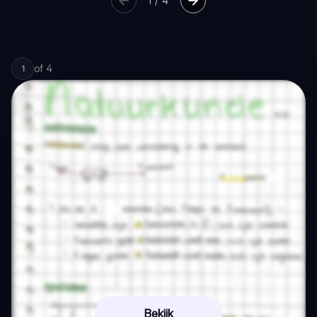
1
/
4
of
4
1
Bekijk